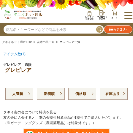
ログイン
申込番号で
カート
会員登録
ご注文
カテゴリ
タキイネット通販TOP
>
花木の苗一覧
> グレビレア一覧
アイテム数(1)
グレビレア 通販
グレビレア
人気順
新着順
価格順
在庫あり
タキイ友の会について特典を見る
友の会に入会すると、友の会割引対象商品が1割引でご購入いただけます。
（※ガーデニンググッズ（農園芸用品）は対象外です。）