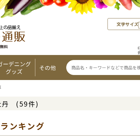
文字サイズ
ガーデニング
その他
グッズ
覧
牡丹
(59件)
気ランキング