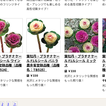
のフリンジタイ
花・アレンジでも楽しめる
める高性切葉タイプ！
め
高性切葉タイプ！
・プラチナケー
葉牡丹・プラチナケー
葉牡丹・プラチナケー
葉
ルシール ワイン
ル F1ルシール バニラ
ル F1ルシール ミック
ル
登録品種（品種
農水省登録品種（品種
ス
ド
524）
名：TB525）
種
袋
￥330
袋
￥330
袋
光沢とメタリックな質感を
タリックな質感を
光沢とメタリックな質感を
もった照り葉！
千
り葉！
もった照り葉！
光
も
2
3
＞