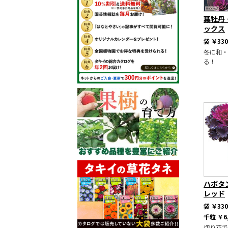
葉牡丹
ックス
袋
￥330
冬に和・
る！
ハボタ
レッド
袋
￥330
千粒
￥6
切り花で