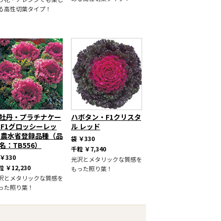
る高性切葉タイプ！
牡丹・プラチナケー
ハボタン・F1クリスタ
 F1グロッシーレッ
ル レッド
 農水省登録品種（品
袋
￥330
名：TB556）
千粒
￥7,340
￥330
光沢とメタリックな質感を
粒
￥12,230
もった照り葉！
沢とメタリックな質感を
った照り葉！