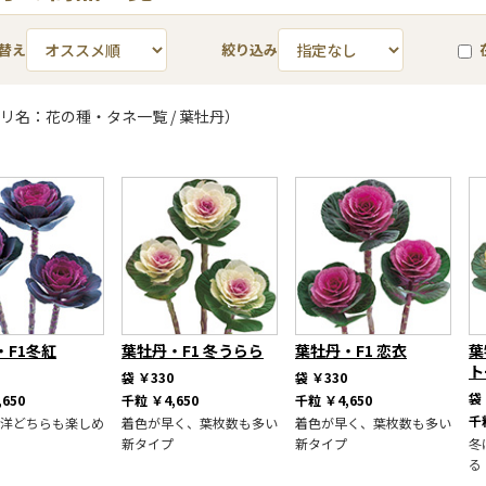
替え
絞り込み
リ名：花の種・タネ一覧 / 葉牡丹）
・F1冬紅
葉牡丹・F1 冬うらら
葉牡丹・F1 恋衣
葉
ト
袋
￥330
袋
￥330
袋
,650
千粒
￥4,650
千粒
￥4,650
千
洋どちらも楽しめ
着色が早く、葉枚数も多い
着色が早く、葉枚数も多い
新タイプ
新タイプ
冬
る