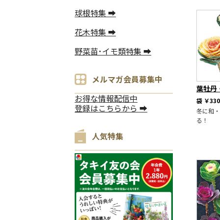
球根特集 ➡
花木特集 ➡
野菜苗･イモ類特集 ➡
メルマガ会員募集中
葉牡丹
お得な情報配信中
袋
￥330
登録はこちらから ➡
冬に和・
る！
人気特集