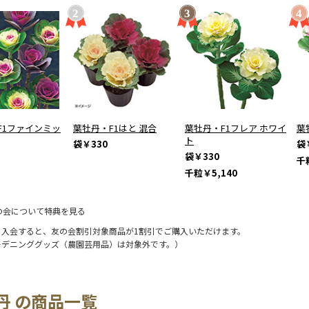
F1ファインミッ
葉牡丹・F1はと 混合
葉牡丹・F1フレア ホワイ
葉
ト
袋
￥330
袋
袋
￥330
千
千粒
￥5,140
の会について特典を見る
に入会すると、友の会割引対象商品が1割引でご購入いただけます。
ーデニンググッズ（農園芸用品）は対象外です。）
丹 の商品一覧