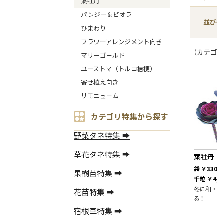
葉牡丹
パンジー＆ビオラ
並び
ひまわり
フラワーアレンジメント向き
（カテゴ
マリーゴールド
ユーストマ（トルコ桔梗）
寄せ植え向き
リモニューム
カテゴリ特集から探す
野菜タネ特集 ➡
草花タネ特集 ➡
葉牡丹
袋
￥330
果樹苗特集 ➡
千粒
￥4
冬に和・
花苗特集 ➡
る！
宿根草特集 ➡