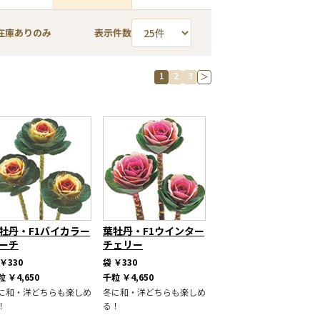
在庫ありのみ
表示件数
1
2
3
＞
牡丹・F1バイカラー
葉牡丹・F1ウインター
ーチ
チェリー
￥330
袋
￥330
粒
￥4,650
千粒
￥4,650
に和・洋どちらも楽しめ
冬に和・洋どちらも楽しめ
！
る！