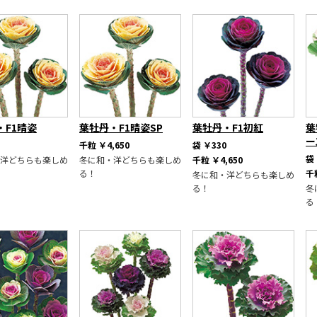
・F1晴姿
葉牡丹・F1晴姿SP
葉牡丹・F1初紅
葉
ー
千粒
￥4,650
袋
￥330
袋
洋どちらも楽しめ
冬に和・洋どちらも楽しめ
千粒
￥4,650
る！
千
冬に和・洋どちらも楽しめ
る！
冬
る