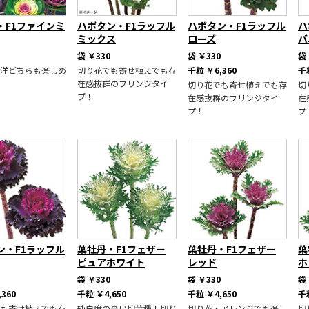
・F1ファインミ
ハボタン・F1ラッフル
ハボタン・F1ラッフル
ハ
ミックス
ローズ
バ
袋
￥330
袋
￥330
袋
洋どちらも楽しめ
切り花でも寄せ植えでも存
千粒
￥6,360
千
在感抜群のフリンジタイ
切り花でも寄せ植えでも存
切
プ！
在感抜群のフリンジタイ
在
プ！
プ
ン・F1ラッフル
葉牡丹・F1フェザー
葉牡丹・F1フェザー
葉
ピュアホワイト
レッド
ホ
袋
￥330
袋
￥330
袋
,360
千粒
￥4,650
千粒
￥4,650
千
も寄せ植えでも存
純白度の高い切葉種！切り
切り花・アレンジでも楽し
切