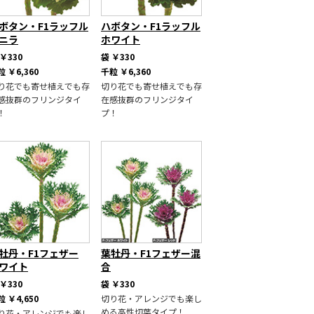
ボタン・F1ラッフル
ハボタン・F1ラッフル
ニラ
ホワイト
￥330
袋
￥330
粒
￥6,360
千粒
￥6,360
り花でも寄せ植えでも存
切り花でも寄せ植えでも存
感抜群のフリンジタイ
在感抜群のフリンジタイ
！
プ！
牡丹・F1フェザー
葉牡丹・F1フェザー混
ワイト
合
￥330
袋
￥330
粒
￥4,650
切り花・アレンジでも楽し
める高性切葉タイプ！
り花・アレンジでも楽し