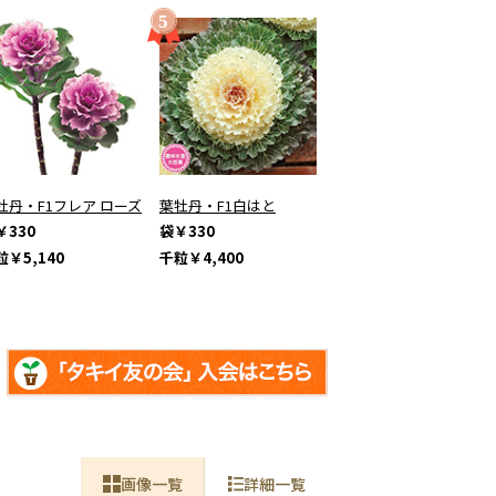
牡丹・F1フレア ローズ
葉牡丹・F1白はと
￥330
袋
￥330
粒
￥5,140
千粒
￥4,400
画像一覧
詳細一覧