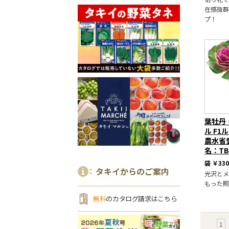
在感抜群
プ！
葉牡丹
ル F1
農水省
名：TB
袋
￥330
タキイからのご案内
光沢とメ
もった照
無料
のカタログ請求はこちら
1