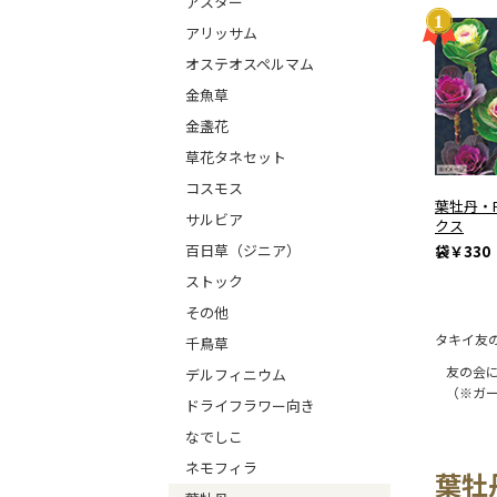
アスター
アリッサム
オステオスペルマム
金魚草
金盞花
草花タネセット
コスモス
葉牡丹・
サルビア
クス
百日草（ジニア）
袋
￥330
ストック
その他
タキイ友
千鳥草
友の会
デルフィニウム
（※ガ
ドライフラワー向き
なでしこ
ネモフィラ
葉牡