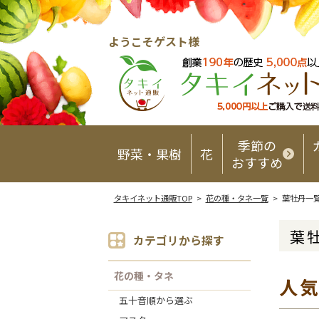
ようこそゲスト様
季節の
野菜・果樹
花
おすすめ
タキイネット通販TOP
>
花の種・タネ一覧
> 葉牡丹一
葉
カテゴリから探す
花の種・タネ
人
五十音順から選ぶ