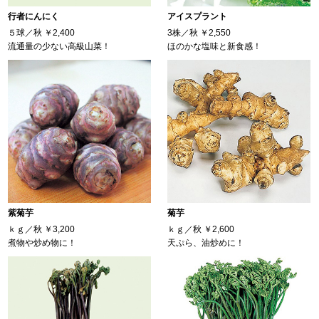
行者にんにく
アイスプラント
５球／秋
￥2,400
3株／秋
￥2,550
流通量の少ない高級山菜！
ほのかな塩味と新食感！
紫菊芋
菊芋
ｋｇ／秋
￥3,200
ｋｇ／秋
￥2,600
煮物や炒め物に！
天ぷら、油炒めに！