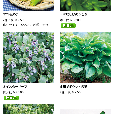
マコモダケ
トゲなしひめうこぎ
2株／秋
￥2,500
本／秋
￥3,200
作りやすく、いろんな料理に合う！
オイスターリーフ
食用ギボウシ・天竜
株／秋
￥2,500
2株／秋
￥2,500