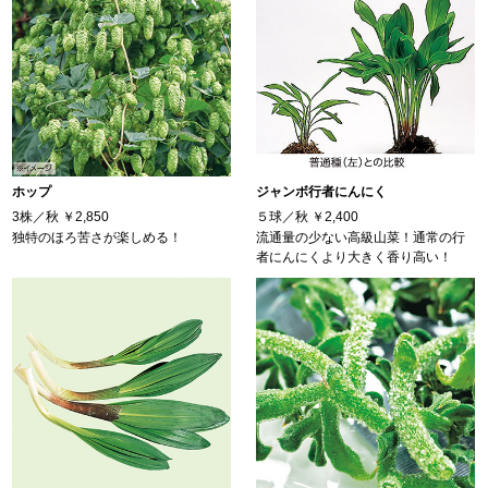
ホップ
ジャンボ行者にんにく
3株／秋
￥2,850
５球／秋
￥2,400
独特のほろ苦さが楽しめる！
流通量の少ない高級山菜！通常の行
者にんにくより大きく香り高い！