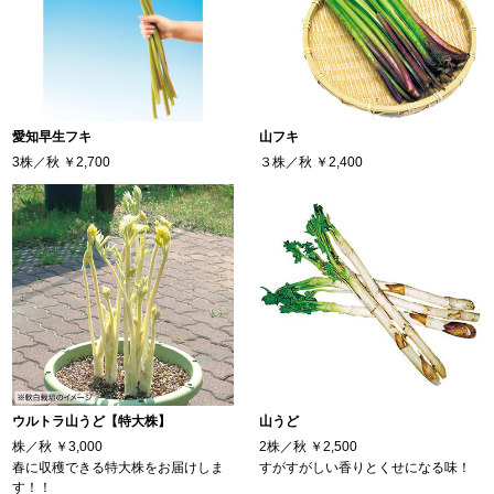
愛知早生フキ
山フキ
3株／秋
￥2,700
３株／秋
￥2,400
ウルトラ山うど【特大株】
山うど
株／秋
￥3,000
2株／秋
￥2,500
春に収穫できる特大株をお届けしま
すがすがしい香りとくせになる味！
す！！