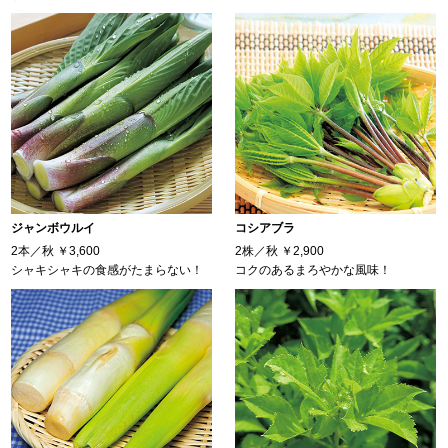
ジャンボウルイ
コシアブラ
2本／秋
￥3,600
2株／秋
￥2,900
シャキシャキの食感がたまらない！
コクのあるまろやかな風味！