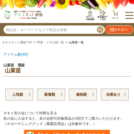
ログイン
申込番号で
カート
会員登録
ご注文
カテゴリ
タキイネット通販TOP
>
野菜・イモの苗一覧
> 山菜苗一覧
アイテム数(49)
山菜苗 通販
山菜苗
人気順
新着順
価格順
在庫あり
タキイ友の会について特典を見る
友の会に入会すると、友の会割引対象商品が1割引でご購入いただけます。
（※ガーデニンググッズ（農園芸用品）は対象外です。）