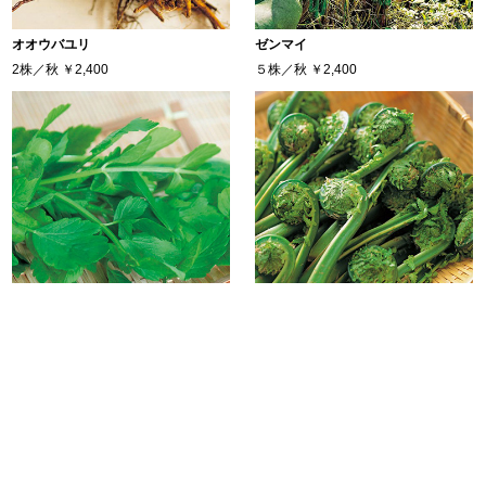
オオウバユリ
ゼンマイ
2株／秋
￥2,400
５株／秋
￥2,400
セリ
コゴミ
4株／秋
￥2,500
５株／秋
￥2,400
収穫時期が短い山菜！