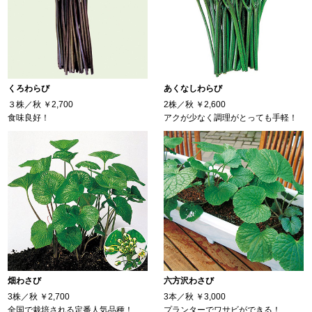
くろわらび
あくなしわらび
３株／秋
￥2,700
2株／秋
￥2,600
食味良好！
アクが少なく調理がとっても手軽！
畑わさび
六方沢わさび
3株／秋
￥2,700
3本／秋
￥3,000
全国で栽培される定番人気品種！
プランターでワサビができる！