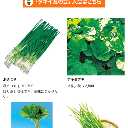
あさつき
アキタフキ
秋５００ｇ
￥2,500
２株／秋
￥2,500
繰り返し収穫でき、薬味に欠かせな
い。