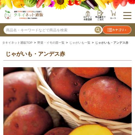
ログイン
申込番号で
カート
会員登録
ご注文
カテゴリ
タキイネット通販TOP
>
野菜・イモの苗一覧
>
じゃがいも一覧
> じゃがいも・アンデス赤
じゃがいも・アンデス赤