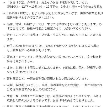
「お届け予定」の時期は、およそのお届け時期を表しています。
(例)10/上～12/下＝10月上旬～12月下旬 9/中より順次＝9月中旬より順次
1袋の種子粒数は、およその目安として表示しています。実際の粒数と多少
差異がありますのでご了承ください。
品種、地域、時期によっては、すぐには播種できない種子があります。必
ずご当地にて、播種が可能かご確認のうえ、お買い求めください。
混合（ミックス）商品は、発芽率・生育などに、偏りが生じることがあり
ます。
種子の粒状( 粒の大きさ) は、採種地や気候など採種条件により多少異な
り、粒数も変わる場合があります。
写真はイメージです。特別な表記がない限り鉢やバスケット、寄せ植え材
料等は含まれません。
また、お届けする商品の姿ではありません（植物は種、苗木、球根等の素
材をお届けいたします）。
資材商品など、一部会員割引が適用されない商品がございます。
花期、収穫期（○○どり）、高さ、収穫重量などの性質は、一般平坦地にお
ける適期栽培でのおおよその目安です。
生育日数、収穫までの年数などは、定植後のおおよその目安です。高さは
成長した際のおおよその表示です。お届け時の高さではありません。
果樹・野菜・有用植物以外は食用ではありません、動物にも与えないでく