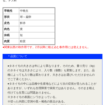
る。ナス科
早晩性
中晩生
形状
球～扁卵
皮色
鮮赤
肉色
黄
休眠
短
肉質
粉質
●関東以西の秋作用です。2月以降に植え込む春作用には使えません。
＊品質について
●タネイモの大きさは年により異なります。そのため、量り売り（kg）
のタネイモは大きさにより、入り数（個数）も変動します。また、品
種によっても入り数は変わります。大きさはお選びいただけませんの
でご了承ください。
●タネイモの中には品種や生産地などにより次の症状が見られることが
ありますが、いずれも生理障害で病気ではありません。そのまま植え
付けても生育には問題ありません。
※タネイモの表面にシワがよっている。
※切った内部に空洞や黒～褐色の斑点がある。