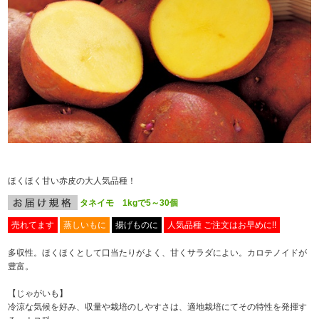
ほくほく甘い赤皮の大人気品種！
タネイモ 1kgで5～30個
売れてます
蒸しいもに
揚げものに
人気品種 ご注文はお早めに!!
多収性。ほくほくとして口当たりがよく、甘くサラダによい。カロテノイドが
豊富。
【じゃがいも】
冷涼な気候を好み、収量や栽培のしやすさは、適地栽培にてその特性を発揮す