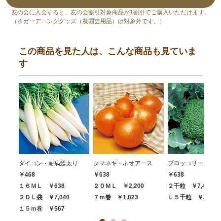
友の会に入会すると、友の会割引対象商品が1割引でご購入いただけます。
（※ガーデニンググッズ（農園芸用品）は対象外です。）
この商品を見た人は、こんな商品も見ていま
す
ダイコン・耐病総太り
タマネギ・ネオアース
ブロッコリー・ハイ
￥468
￥638
￥638
１６ＭＬ ￥638
２０ＭＬ ￥2,200
２千粒 ￥7,480
２ＤＬ袋 ￥7,040
７ｍ巻 ￥1,023
Ｌ５千粒 ￥20,68
１５ｍ巻 ￥567