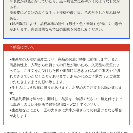
※表皮が緑色がかっていたり、黒～褐色の斑点やシミのようなものが
ある。
※表皮にメロンのようなネット模様や裂け目、爪の形をした切れ目が
ある。
●栽培環境により、品種本来の特性（形状・色・食味）が出にくい場合
があります。家庭菜園ならではの風味をお楽しみください。
＊納品について
●生産地の天候や温度により、商品のお届け時期は前後します。また、
商品特性上、入荷から出荷までの日数が短いため、入荷品の品質によ
っては、ご注文をお受けした後や出荷時に急きょ代品のご案内や品切
れとさせていただくことがあります。あらかじめご了承のうえご注文
いただきますようお願い致します。
●生ものにつき数量に限りがあります。お早めのご注文をお願い致しま
す。
●商品到着後は速やかに開封し、品質をご確認ください。植え付けまで
は風通しのよい冷暗所で保管(適温2～5℃)してください。
●生産地などにより、玉の大きさに大小が混ざってのお届けとなる場合
があります。