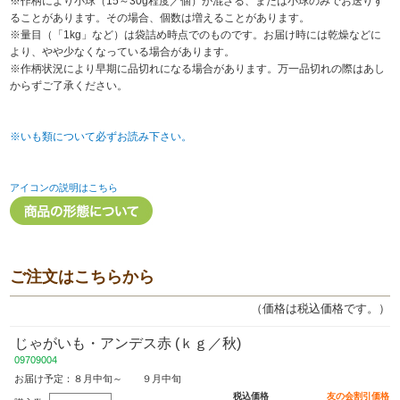
※作柄により小球（15～30g程度／個）が混ざる、または小球のみでお送りす
ることがあります。その場合、個数は増えることがあります。
※量目（「1kg」など）は袋詰め時点でのものです。お届け時には乾燥などに
より、やや少なくなっている場合があります。
※作柄状況により早期に品切れになる場合があります。万一品切れの際はあし
からずご了承ください。
※いも類について必ずお読み下さい。
アイコンの説明はこちら
ご注文はこちらから
（価格は税込価格です。）
じゃがいも・アンデス赤 (ｋｇ／秋)
09709004
お届け予定：８月中旬～ ９月中旬
税込価格
友の会割引価格