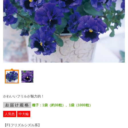
かわいいフリルが魅力的！
種子：1袋（約30粒）、1袋（1000粒）
人気色
中大輪
【F
1
フリズルシズル系】