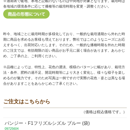
※適期表で暖地、寒地と記載のないものは中間地が対象となります。栽培時は
各地域の環境条件に応じて播種等の栽培時期を変更・調整ください。
昨今、地域ごとに栽培時期が多様化しており、一般的な栽培適期から外れた時
期に商品を求めるお客様も増えております。弊社ではこのようなニーズにお応
えするべく、出荷対応いたします。そのため、一般的な播種時期を外れた時期
のご注文では、有効期限の近い商品がお手元に届く場合があります。あらかじ
め、ご了承の上、ご利用ください。
※品種によっては、特性上、花色の濃淡、模様のパターンに幅があり、栽培方
法・条件、肥料の過不足、開花時期等により大きく変化し、様々な様子を楽し
めるのが魅力です。そのため写真は一例ですので実際の花色・姿とは異なる場
合がありますことをあらかじめご了承ください。
ご注文はこちらから
（価格は税込価格です。）
パンジー・F1フリズルシズル ブルー (袋)
09725604