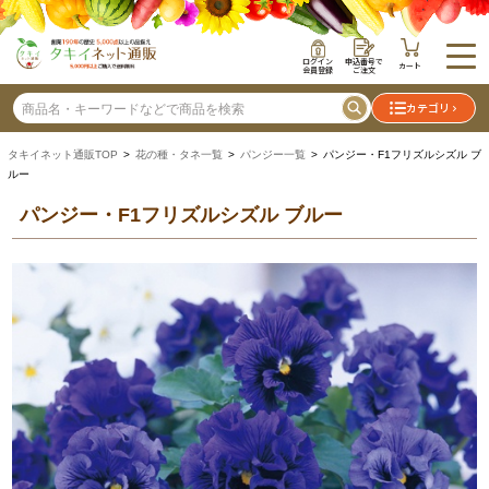
ログイン
申込番号で
カート
会員登録
ご注文
カテゴリ
タキイネット通販TOP
>
花の種・タネ一覧
>
パンジー一覧
> パンジー・F1フリズルシズル ブ
ルー
パンジー・F1フリズルシズル ブルー