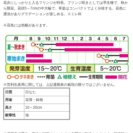
花弁にしっかりと入るフリンジが特長。フリンジ咲きとしては早生種で、秋か
ら開花。花径5～7cmの中大輪で、草姿はコンパクトでよく分枝する。花色に
濃淡がありグラデーションが楽しめる。スミレ科
※花色には色幅があります。
※営利生産用に関しては、上記適期表の栽培の限りではございません。
日照
日なた
用途
花壇・鉢植
高さ
10～20cm
耐寒性
強