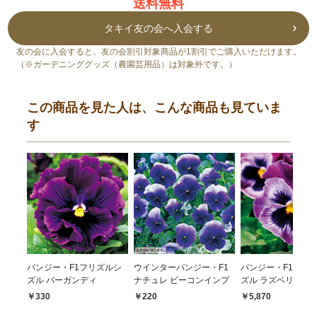
送料無料
タキイ友の会へ入会する
友の会に入会すると、友の会割引対象商品が1割引でご購入いただけます。
（※ガーデニンググッズ（農園芸用品）は対象外です。）
この商品を見た人は、こんな商品も見ていま
す
パンジー・F1フリズルシ
ウインターパンジー・F1
パンジー・F1フリ
ズル バーガンディ
ナチュレ ビーコンインプ
ズル ラズベリー
￥330
￥220
￥5,870