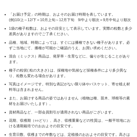
「お届け予定」の時期は、およそのお届け時期を表しています。
(例)10/上～12/下＝10月上旬～12月下旬 9/中より順次＝9月中旬より順次
1袋の種子粒数は、およその目安として表示しています。実際の粒数と多少
差異がありますのでご了承ください。
品種、地域、時期によっては、すぐには播種できない種子があります。必
ずご当地にて、播種が可能かご確認のうえ、お買い求めください。
混合（ミックス）商品は、発芽率・生育などに、偏りが生じることがあり
ます。
種子の粒状( 粒の大きさ) は、採種地や気候など採種条件により多少異な
り、粒数も変わる場合があります。
写真はイメージです。特別な表記がない限り鉢やバスケット、寄せ植え材
料等は含まれません。
また、お届けする商品の姿ではありません（植物は種、苗木、球根等の素
材をお届けいたします）。
資材商品など、一部会員割引が適用されない商品がございます。
花期、収穫期（○○どり）、高さ、収穫重量などの性質は、一般平坦地にお
ける適期栽培でのおおよその目安です。
生育日数、収穫までの年数などは、定植後のおおよその目安です。高さは