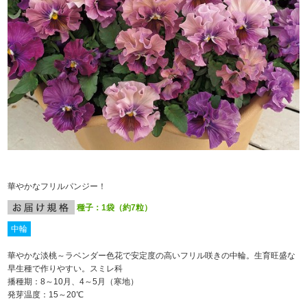
華やかなフリルパンジー！
種子：1袋（約7粒）
中輪
華やかな淡桃～ラベンダー色花で安定度の高いフリル咲きの中輪。生育旺盛な
早生種で作りやすい。スミレ科
播種期：8～10月、4～5月（寒地）
発芽温度：15～20℃