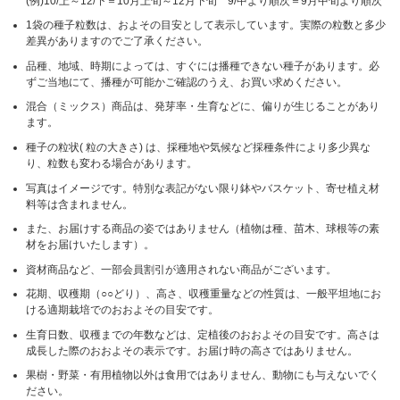
(例)10/上～12/下＝10月上旬～12月下旬 9/中より順次＝9月中旬より順次
1袋の種子粒数は、およその目安として表示しています。実際の粒数と多少
差異がありますのでご了承ください。
品種、地域、時期によっては、すぐには播種できない種子があります。必
ずご当地にて、播種が可能かご確認のうえ、お買い求めください。
混合（ミックス）商品は、発芽率・生育などに、偏りが生じることがあり
ます。
種子の粒状( 粒の大きさ) は、採種地や気候など採種条件により多少異な
り、粒数も変わる場合があります。
写真はイメージです。特別な表記がない限り鉢やバスケット、寄せ植え材
料等は含まれません。
また、お届けする商品の姿ではありません（植物は種、苗木、球根等の素
材をお届けいたします）。
資材商品など、一部会員割引が適用されない商品がございます。
花期、収穫期（○○どり）、高さ、収穫重量などの性質は、一般平坦地にお
ける適期栽培でのおおよその目安です。
生育日数、収穫までの年数などは、定植後のおおよその目安です。高さは
成長した際のおおよその表示です。お届け時の高さではありません。
果樹・野菜・有用植物以外は食用ではありません、動物にも与えないでく
ださい。