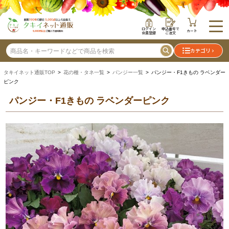
ログイン
申込番号で
カート
会員登録
ご注文
カテゴリ
タキイネット通販TOP
>
花の種・タネ一覧
>
パンジー一覧
> パンジー・F1きもの ラベンダー
ピンク
パンジー・F1きもの ラベンダーピンク