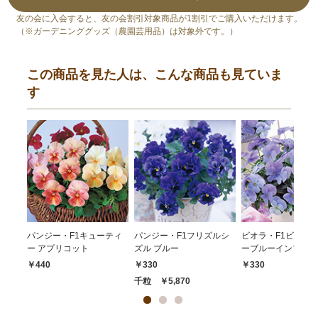
友の会に入会すると、友の会割引対象商品が1割引でご購入いただけます。
（※ガーデニンググッズ（農園芸用品）は対象外です。）
この商品を見た人は、こんな商品も見ていま
す
パンジー・F1キューティ
パンジー・F1フリズルシ
ビオラ・F1ビビ ヘ
ー アプリコット
ズル ブルー
ーブルーインプ
￥440
￥330
￥330
千粒 ￥5,870