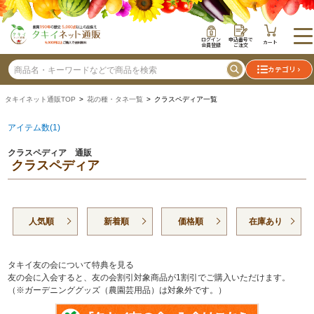
ログイン
申込番号で
カート
会員登録
ご注文
カテゴリ
タキイネット通販TOP
>
花の種・タネ一覧
> クラスペディア一覧
アイテム数(1)
クラスペディア 通販
クラスペディア
人気順
新着順
価格順
在庫あり
タキイ友の会について特典を見る
友の会に入会すると、友の会割引対象商品が1割引でご購入いただけます。
（※ガーデニンググッズ（農園芸用品）は対象外です。）