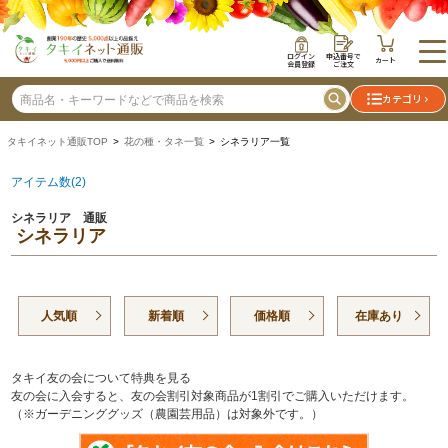
ログイン
申込番号で
カート
会員登録
ご注文
カテゴリ
タキイネット通販TOP
>
花の種・タネ一覧
> シネラリア一覧
アイテム数(2)
シネラリア 通販
シネラリア
人気順
新着順
価格順
在庫あり
タキイ友の会について特典を見る
友の会に入会すると、友の会割引対象商品が1割引でご購入いただけます。
（※ガーデニンググッズ（農園芸用品）は対象外です。）