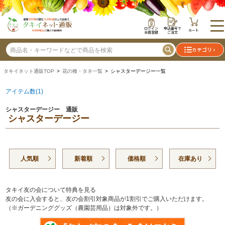
ログイン
申込番号で
カート
会員登録
ご注文
カテゴリ
タキイネット通販TOP
>
花の種・タネ一覧
> シャスターデージー一覧
アイテム数(1)
シャスターデージー 通販
シャスターデージー
人気順
新着順
価格順
在庫あり
タキイ友の会について特典を見る
友の会に入会すると、友の会割引対象商品が1割引でご購入いただけます。
（※ガーデニンググッズ（農園芸用品）は対象外です。）