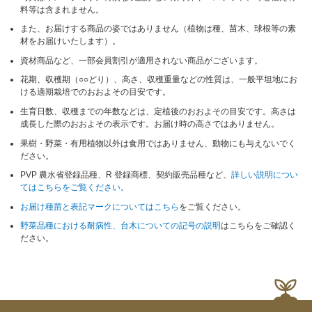
料等は含まれません。
また、お届けする商品の姿ではありません（植物は種、苗木、球根等の素
材をお届けいたします）。
資材商品など、一部会員割引が適用されない商品がございます。
花期、収穫期（○○どり）、高さ、収穫重量などの性質は、一般平坦地にお
ける適期栽培でのおおよその目安です。
生育日数、収穫までの年数などは、定植後のおおよその目安です。高さは
成長した際のおおよその表示です。お届け時の高さではありません。
果樹・野菜・有用植物以外は食用ではありません、動物にも与えないでく
ださい。
PVP 農水省登録品種、R 登録商標、契約販売品種など、
詳しい説明につい
てはこちらをご覧ください。
お届け種苗と表記マークについてはこちら
をご覧ください。
野菜品種における耐病性、台木についての記号の説明
はこちらをご確認く
ださい。