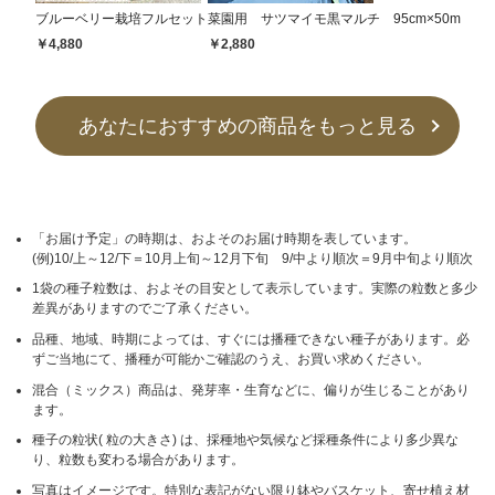
ブルーベリー栽培フルセット
菜園用 サツマイモ黒マルチ 95cm×50m
￥4,880
￥2,880
あなたにおすすめの商品をもっと見る
「お届け予定」の時期は、およそのお届け時期を表しています。
(例)10/上～12/下＝10月上旬～12月下旬 9/中より順次＝9月中旬より順次
1袋の種子粒数は、およその目安として表示しています。実際の粒数と多少
差異がありますのでご了承ください。
品種、地域、時期によっては、すぐには播種できない種子があります。必
ずご当地にて、播種が可能かご確認のうえ、お買い求めください。
混合（ミックス）商品は、発芽率・生育などに、偏りが生じることがあり
ます。
種子の粒状( 粒の大きさ) は、採種地や気候など採種条件により多少異な
り、粒数も変わる場合があります。
写真はイメージです。特別な表記がない限り鉢やバスケット、寄せ植え材