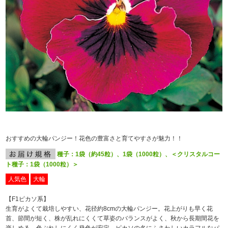
おすすめの大輪パンジー！花色の豊富さと育てやすさが魅力！！
種子：1袋（約45粒）、1袋（1000粒）、＜クリスタルコー
ト種子：1袋（1000粒）＞
人気色
大輪
【F
1
ピカソ系】
生育がよくて栽培しやすい、花径約8cmの大輪パンジー。花上がりも早く花
首、節間が短く、株が乱れにくくて草姿のバランスがよく、秋から長期間花を