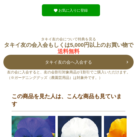
お気に入りに登録
タキイ友の会について特典を見る
タキイ友の会入会もしくは5,000円以上のお買い物で
送料無料
タキイ友の会へ入会する
友の会に入会すると、友の会割引対象商品が1割引でご購入いただけます。
（※ガーデニンググッズ（農園芸用品）は対象外です。）
この商品を見た人は、こんな商品も見ていま
す