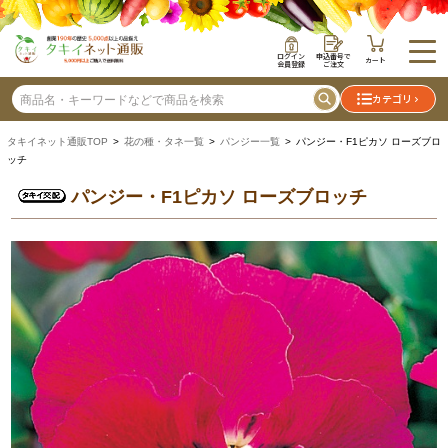
ログイン
申込番号で
カート
会員登録
ご注文
カテゴリ
タキイネット通販TOP
>
花の種・タネ一覧
>
パンジー一覧
> パンジー・F1ピカソ ローズブロ
ッチ
パンジー・F1ピカソ ローズブロッチ