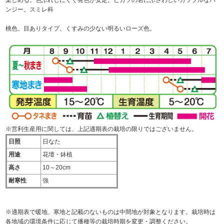
楽しめる。色ぶれしにくく発色が安定。ピカソの名にふさわしいカラフルなパ
ンジー。スミレ科
桃色、目ありタイプ。くすみの少ない明るいローズ色。
※営利生産用に関しては、上記適期表の栽培の限りではございません。
日照
日なた
用途
花壇・鉢植
高さ
10～20cm
耐寒性
強
※適期表で暖地、寒地と記載のないものは中間地が対象となります。栽培時は
各地域の環境条件に応じて播種等の栽培時期を変更・調整ください。