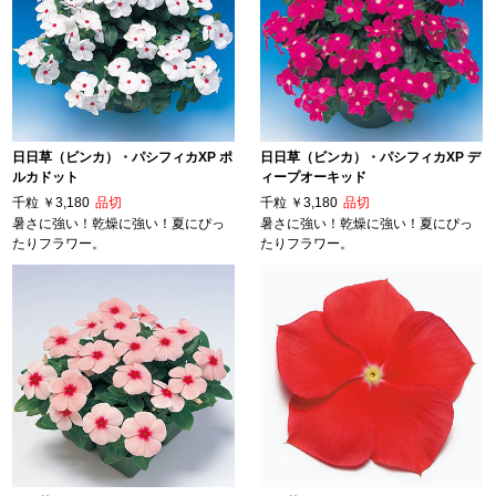
日日草（ビンカ）・パシフィカXP ポ
日日草（ビンカ）・パシフィカXP デ
ルカドット
ィープオーキッド
千粒
￥3,180
品切
千粒
￥3,180
品切
暑さに強い！乾燥に強い！夏にぴっ
暑さに強い！乾燥に強い！夏にぴっ
たりフラワー。
たりフラワー。