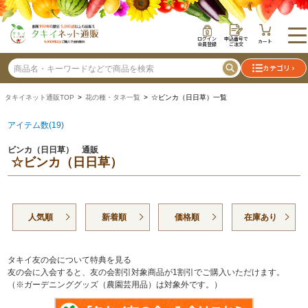
ログイン
申込番号で
カート
会員登録
ご注文
カテゴリ
タキイネット通販TOP
>
花の種・タネ一覧
> ☆ビンカ（日日草）一覧
アイテム数(19)
ビンカ（日日草） 通販
☆ビンカ（日日草）
人気順
新着順
価格順
在庫あり
タキイ友の会について特典を見る
友の会に入会すると、友の会割引対象商品が1割引でご購入いただけます。
（※ガーデニンググッズ（農園芸用品）は対象外です。）