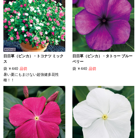
日日草（ビンカ）・トコナツ ミック
日日草（ビンカ）・タトゥー ブルー
ス
ベリー
袋
￥440
品切
袋
￥440
品切
暑い夏にもまけない超強健多花性
種！！