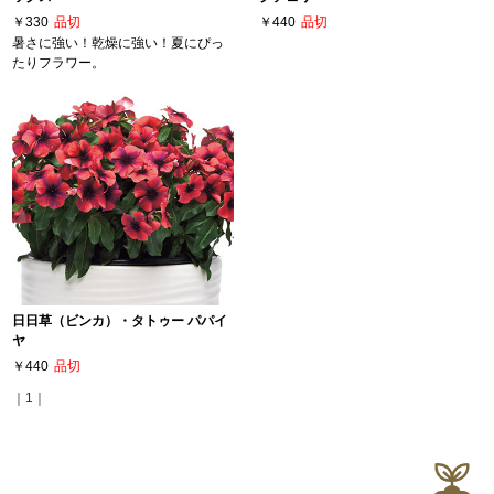
￥330
品切
￥440
品切
暑さに強い！乾燥に強い！夏にぴっ
たりフラワー。
日日草（ビンカ）・タトゥー パパイ
ヤ
￥440
品切
｜1｜