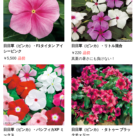
日日草（ビンカ）・F1タイタン アイ
日日草（ビンカ）・リトル混合
シーピンク
￥220
品切
￥5,500
品切
真夏の暑さにも負けない！
日日草（ビンカ）・パシフィカXP ミ
日日草（ビンカ）・タトゥー ブラッ
ックス
クチェリー