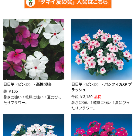
日日草（ビンカ）・高性 混合
日日草（ビンカ）・パシフィカXP ブ
ラッシュ
袋
￥165
千粒
￥3,180
品切
暑さに強い！乾燥に強い！夏にぴっ
たりフラワー。
暑さに強い！乾燥に強い！夏にぴっ
たりフラワー。