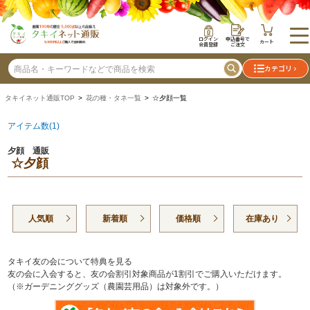
ログイン
申込番号で
カート
会員登録
ご注文
カテゴリ
タキイネット通販TOP
>
花の種・タネ一覧
> ☆夕顔一覧
アイテム数(1)
夕顔 通販
☆夕顔
人気順
新着順
価格順
在庫あり
タキイ友の会について特典を見る
友の会に入会すると、友の会割引対象商品が1割引でご購入いただけます。
（※ガーデニンググッズ（農園芸用品）は対象外です。）