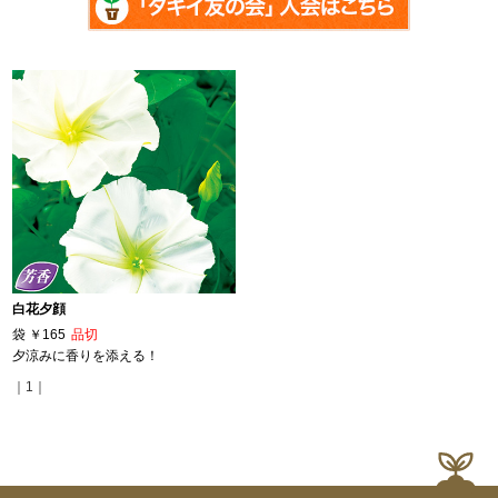
白花夕顔
袋
￥165
品切
夕涼みに香りを添える！
｜1｜