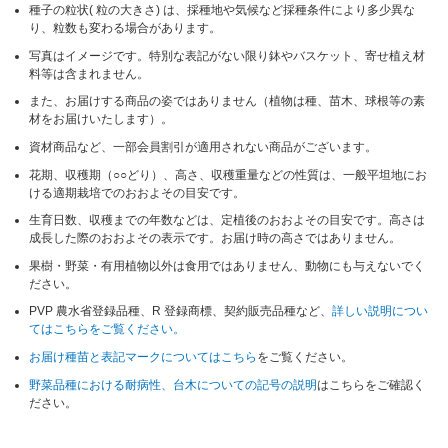
種子の粒状( 粒の大きさ) は、採種地や気候など採種条件により多少異な
り、粒数も変わる場合があります。
写真はイメージです。特別な表記がない限り鉢やバスケット、寄せ植え材
料等は含まれません。
また、お届けする商品の姿ではありません（植物は種、苗木、球根等の素
材をお届けいたします）。
資材商品など、一部会員割引が適用されない商品がございます。
花期、収穫期（○○どり）、高さ、収穫重量などの性質は、一般平坦地にお
ける適期栽培でのおおよその目安です。
生育日数、収穫までの年数などは、定植後のおおよその目安です。高さは
成長した際のおおよその表示です。お届け時の高さではありません。
果樹・野菜・有用植物以外は食用ではありません、動物にも与えないでく
ださい。
PVP 農水省登録品種、R 登録商標、契約販売品種など、
詳しい説明につい
てはこちらをご覧ください。
お届け種苗と表記マークについてはこちら
をご覧ください。
野菜品種における耐病性、台木についての記号の説明
はこちらをご確認く
ださい。