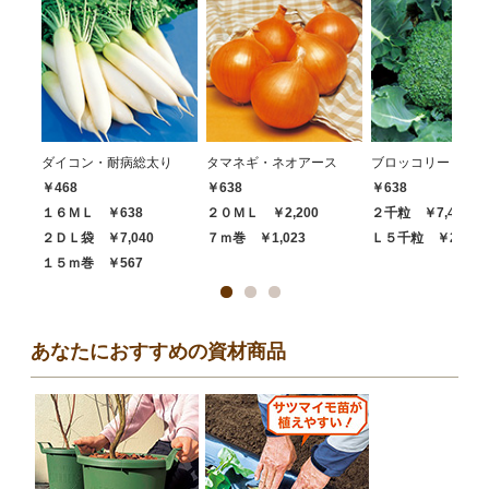
ダイコン・耐病総太り
タマネギ・ネオアース
ブロッコリー・ハイ
￥468
￥638
￥638
１６ＭＬ ￥638
２０ＭＬ ￥2,200
２千粒 ￥7,480
２ＤＬ袋 ￥7,040
７ｍ巻 ￥1,023
Ｌ５千粒 ￥20,68
１５ｍ巻 ￥567
あなたにおすすめの資材商品