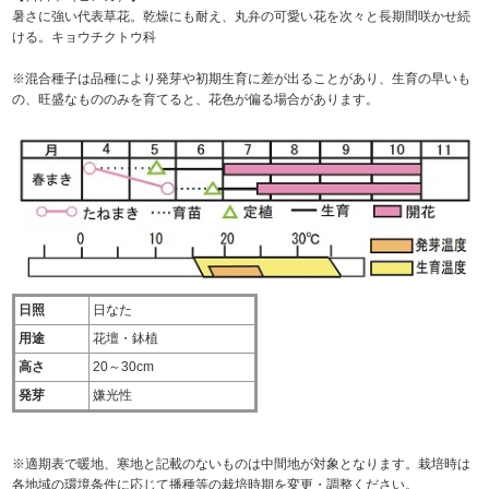
暑さに強い代表草花。乾燥にも耐え、丸弁の可愛い花を次々と長期間咲かせ続
ける。キョウチクトウ科
※混合種子は品種により発芽や初期生育に差が出ることがあり、生育の早いも
の、旺盛なもののみを育てると、花色が偏る場合があります。
日照
日なた
用途
花壇・鉢植
高さ
20～30cm
発芽
嫌光性
※適期表で暖地、寒地と記載のないものは中間地が対象となります。栽培時は
各地域の環境条件に応じて播種等の栽培時期を変更・調整ください。