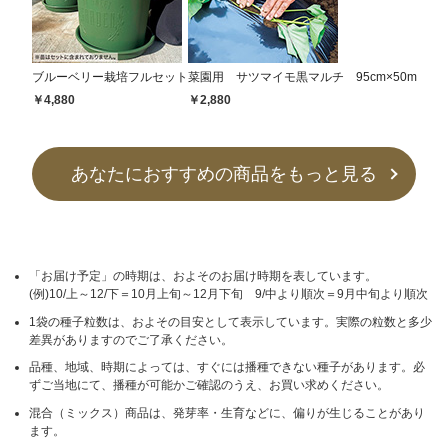
ブルーベリー栽培フルセット
菜園用 サツマイモ黒マルチ 95cm×50m
￥4,880
￥2,880
あなたにおすすめの商品をもっと見る
「お届け予定」の時期は、およそのお届け時期を表しています。
(例)10/上～12/下＝10月上旬～12月下旬 9/中より順次＝9月中旬より順次
1袋の種子粒数は、およその目安として表示しています。実際の粒数と多少
差異がありますのでご了承ください。
品種、地域、時期によっては、すぐには播種できない種子があります。必
ずご当地にて、播種が可能かご確認のうえ、お買い求めください。
混合（ミックス）商品は、発芽率・生育などに、偏りが生じることがあり
ます。