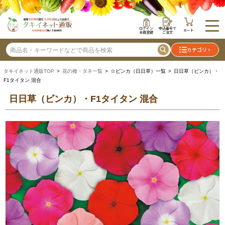
ログイン
申込番号で
カート
会員登録
ご注文
カテゴリ
タキイネット通販TOP
>
花の種・タネ一覧
> ☆ビンカ（日日草）一覧 > 日日草（ビンカ）・
F1タイタン 混合
日日草（ビンカ）・F1タイタン 混合