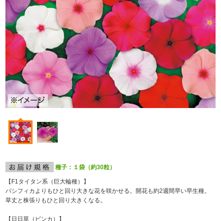
種子：１袋（約30粒）
【F
1
タイタン系（巨大輪種）】
パシフィカよりもひと回り大きな花を咲かせる。開花も約2週間早い早生種。
草丈と株張りもひと回り大きくなる。
【日日草（ビンカ）】