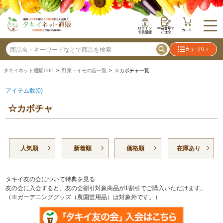
ログイン
申込番号で
カート
会員登録
ご注文
カテゴリ
タキイネット通販TOP
>
野菜・イモの苗一覧
> ☆カボチャ一覧
アイテム数(0)
☆カボチャ
人気順
新着順
価格順
在庫あり
タキイ友の会について特典を見る
友の会に入会すると、友の会割引対象商品が1割引でご購入いただけます。
（※ガーデニンググッズ（農園芸用品）は対象外です。）