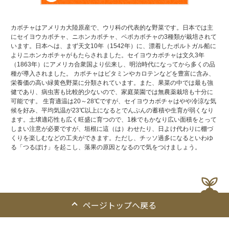
カボチャはアメリカ大陸原産で、ウリ科の代表的な野菜です。日本では主
にセイヨウカボチャ、ニホンカボチャ、ペポカボチャの3種類が栽培されて
います。日本へは、まず天文10年（1542年）に、漂着したポルトガル船に
よりニホンカボチャがもたらされました。セイヨウカボチャは文久3年
（1863年）にアメリカ合衆国より伝来し、明治時代になってから多くの品
種が導入されました。 カボチャはビタミンやカロテンなどを豊富に含み、
栄養価の高い緑黄色野菜に分類されています。また、果菜の中では最も強
健であり、病虫害も比較的少ないので、家庭菜園では無農薬栽培も十分に
可能です。 生育適温は20～28℃ですが、セイヨウカボチャはやや冷涼な気
候を好み、平均気温が23℃以上になるとでんぷんの蓄積や生育が弱くなり
ます。土壌適応性も広く旺盛に育つので、1株でもかなり広い面積をとって
しまい注意が必要ですが、垣根に這（は）わせたり、日よけ代わりに棚づ
くりを楽しむなどの工夫ができます。ただし、チッソ過多になるといわゆ
る「つるぼけ」を起こし、落果の原因となるので気をつけましょう。
ページトップへ戻る