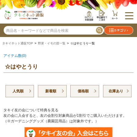
ログイン
申込番号で
カート
会員登録
ご注文
カテゴリ
タキイネット通販TOP
>
野菜・イモの苗一覧
> ☆はやとうり一覧
アイテム数(0)
☆はやとうり
人気順
新着順
価格順
在庫あり
タキイ友の会について特典を見る
友の会に入会すると、友の会割引対象商品が1割引でご購入いただけます。
（※ガーデニンググッズ（農園芸用品）は対象外です。）