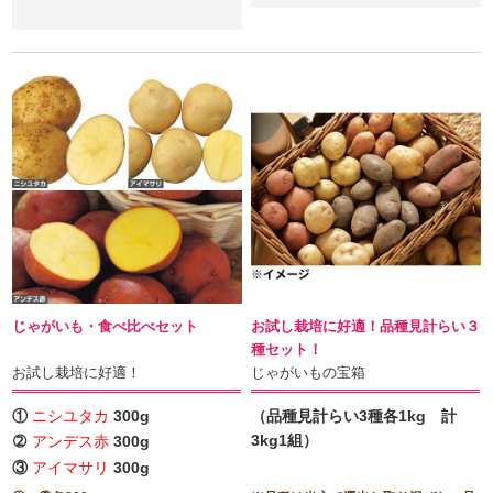
じゃがいも・食べ比べセット
お試し栽培に好適！品種見計らい３
種セット！
お試し栽培に好適！
じゃがいもの宝箱
①
ニシユタカ
300g
（品種見計らい3種各1kg 計
3kg1組）
➁
アンデス赤
300g
③
アイマサリ
300g