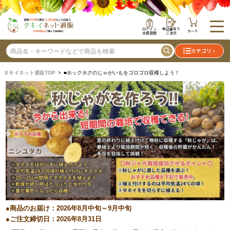
ログイン
申込番号で
カート
会員登録
ご注文
カテゴリ
タキイネット通販TOP
> ■ホックホクのじゃがいもをゴロゴロ収穫しよう！
●商品のお届け：2026年8月中旬～9月中旬
●ご注文締切日：2026年8月31日