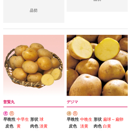
品切
普賢丸
デジマ
早晩性
中早生
形状
球
早晩性
中晩生
形状
扁球～扁卵
皮色
黄
肉色
淡黄
皮色
淡黄
肉色
白黄