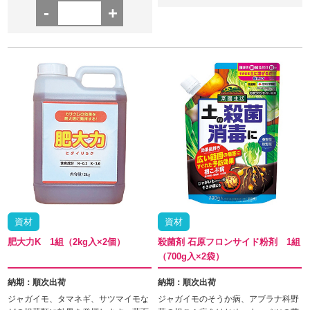
-
+
資材
資材
肥大力K 1組（2kg入×2個）
殺菌剤 石原フロンサイド粉剤 1組
（700g入×2袋）
納期：順次出荷
納期：順次出荷
ジャガイモ、タマネギ、サツマイモな
ジャガイモのそうか病、アブラナ科野