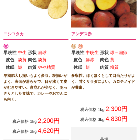
ニシユタカ
アンデス赤
早晩性
中生
形状
扁球
早晩性
中晩生
形状
球～扁卵
皮色
淡黄
肉色
淡黄
皮色
鮮赤
肉色
黄
休眠
短
肉質
やや粘質
休眠
短
肉質
粉質
早期肥大し揃いもよく多収。粒揃いが
多収性。ほくほくとして口当たりがよ
よく、表面が滑らかで、目が浅くて皮
く、甘くサラダによい。カロテノイド
がむきやすい。煮崩れが少なく、あっ
が豊富。
さりとした食味で、カレーやおでんに
も向く。
2,300円
税込価格 1kg
4,830円
2,200円
税込価格 3kg
税込価格 1kg
4,620円
税込価格 3kg
品切