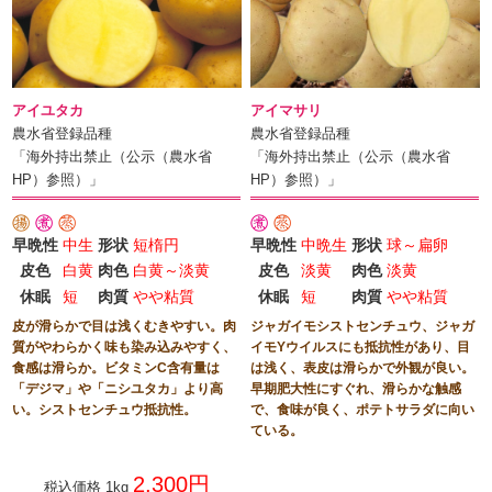
アイユタカ
アイマサリ
農水省登録品種
農水省登録品種
「海外持出禁止（公示（農水省
「海外持出禁止（公示（農水省
HP）参照）」
HP）参照）」
早晩性
中生
形状
短楕円
早晩性
中晩生
形状
球～扁卵
皮色
白黄
肉色
白黄～淡黄
皮色
淡黄
肉色
淡黄
休眠
短
肉質
やや粘質
休眠
短
肉質
やや粘質
皮が滑らかで目は浅くむきやすい。肉
ジャガイモシストセンチュウ、ジャガ
質がやわらかく味も染み込みやすく、
イモYウイルスにも抵抗性があり、目
食感は滑らか。ビタミンC含有量は
は浅く、表皮は滑らかで外観が良い。
「デジマ」や「ニシユタカ」より高
早期肥大性にすぐれ、滑らかな触感
い。シストセンチュウ抵抗性。
で、食味が良く、ポテトサラダに向い
ている。
2,300円
税込価格 1kg