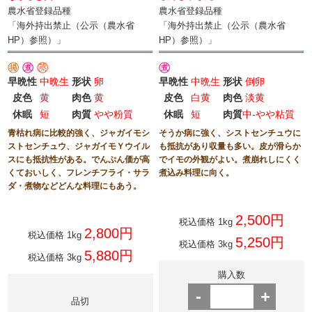
農水省登録品種
農水省登録品種
「海外持出禁止（公示（農水省
「海外持出禁止（公示（農水省
HP）参照）」
HP）参照）」
早晩性
中晩生
形状
卵
早晩性
中晩生
形状
倒卵
皮色
黄
肉色
黄
皮色
白黄
肉色
淡黄
休眠
短
肉質
やや粉質
休眠
短
肉質
中-やや粘質
青枯れ病に比較的強く、ジャガイモシ
そうか病に強く、シストセンチュウに
ストセンチュウ、ジャガイモＹウイル
も抵抗があり収量も多い。皮が滑らか
スにも抵抗性がある。でんぷん価が高
でイモの外観がよい。煮崩れしにくく
くておいしく、フレンチフライ・サラ
煮込み料理に向く。
ダ・煮物などどんな料理にもあう。
2,500円
税込価格 1kg
2,800円
税込価格 1kg
5,250円
税込価格 3kg
5,880円
税込価格 3kg
購入数
-
+
品切