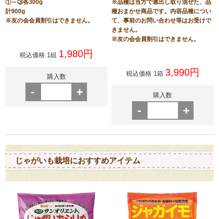
①～③各300g
※品種は当方で選出し取り混ぜた、品
計900g
種おまかせ商品です。内容品種につい
※友の会会員割引はできません。
て、事前のお問い合わせ等はお受けで
きません。
※友の会会員割引はできません。
1,980円
税込価格 1組
3,990円
税込価格 1箱
購入数
-
+
購入数
-
+
じゃがいも栽培におすすめアイテム