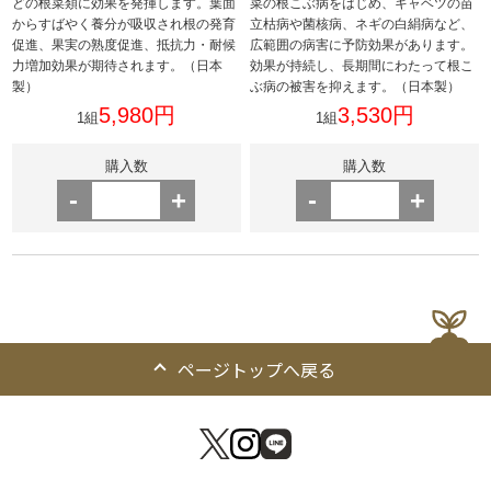
どの根菜類に効果を発揮します。葉面
菜の根こぶ病をはじめ、キャベツの苗
からすばやく養分が吸収され根の発育
立枯病や菌核病、ネギの白絹病など、
促進、果実の熟度促進、抵抗力・耐候
広範囲の病害に予防効果があります。
力増加効果が期待されます。（日本
効果が持続し、長期間にわたって根こ
製）
ぶ病の被害を抑えます。（日本製）
5,980円
3,530円
1組
1組
購入数
購入数
-
+
-
+
ページトップへ戻る