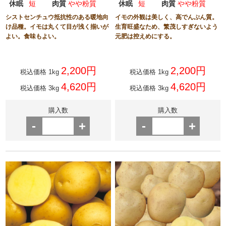
休眠
短
肉質
やや粉質
休眠
短
肉質
やや粉質
シストセンチュウ抵抗性のある暖地向
イモの外観は美しく、高でんぷん質。
け品種。イモは丸くて目が浅く揃いが
生育旺盛なため、繁茂しすぎないよう
よい。食味もよい。
元肥は控えめにする。
2,200円
2,200円
税込価格 1kg
税込価格 1kg
4,620円
4,620円
税込価格 3kg
税込価格 3kg
購入数
購入数
-
+
-
+