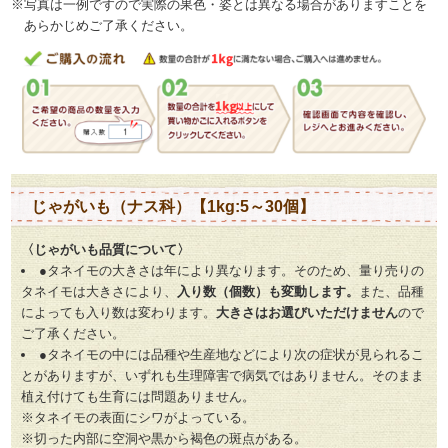
※写真は一例ですので実際の果色・姿とは異なる場合がありますことを
あらかじめご了承ください。
じゃがいも（ナス科）【1kg:5～30個】
〈じゃがいも品質について〉
●タネイモの大きさは年により異なります。そのため、量り売りの
タネイモは大きさにより、
入り数（個数）も変動します。
また、品種
によっても入り数は変わります。
大きさはお選びいただけません
ので
ご了承ください。
●タネイモの中には品種や生産地などにより次の症状が見られるこ
とがありますが、いずれも生理障害で病気ではありません。そのまま
植え付けても生育には問題ありません。
※タネイモの表面にシワがよっている。
※切った内部に空洞や黒から褐色の斑点がある。