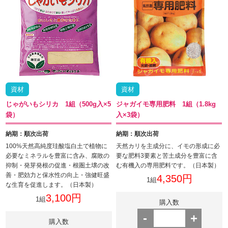
資材
資材
じゃがいもシリカ 1組（500g入×5
ジャガイモ専用肥料 1組（1.8kg
袋）
入×3袋）
納期：順次出荷
納期：順次出荷
100%天然高純度珪酸塩白土で植物に
天然カリを主成分に、イモの形成に必
必要なミネラルを豊富に含み、腐敗の
要な肥料3要素と苦土成分を豊富に含
抑制・発芽発根の促進・根圏土壌の改
む有機入の専用肥料です。（日本製）
善・肥効力と保水性の向上・強健旺盛
4,350円
1組
な生育を促進します。（日本製）
3,100円
1組
購入数
-
+
購入数