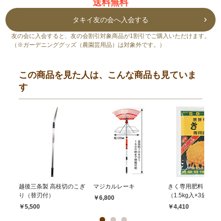
送料無料
タキイ友の会へ入会する
友の会に入会すると、友の会割引対象商品が1割引でご購入いただけます。
（※ガーデニンググッズ（農園芸用品）は対象外です。）
この商品を見た人は、こんな商品も見ていま
す
越後三条製 高枝切のこぎ
マジカルレーキ
きく専用肥料 1組
り（替刃付）
（1.5kg入×3袋）
￥6,800
￥5,500
￥4,410