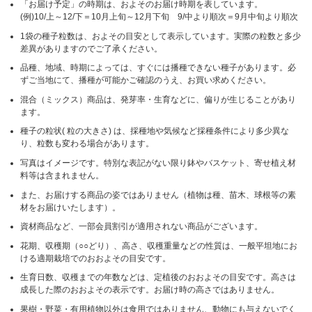
「お届け予定」の時期は、およそのお届け時期を表しています。
(例)10/上～12/下＝10月上旬～12月下旬 9/中より順次＝9月中旬より順次
1袋の種子粒数は、およその目安として表示しています。実際の粒数と多少
差異がありますのでご了承ください。
品種、地域、時期によっては、すぐには播種できない種子があります。必
ずご当地にて、播種が可能かご確認のうえ、お買い求めください。
混合（ミックス）商品は、発芽率・生育などに、偏りが生じることがあり
ます。
種子の粒状( 粒の大きさ) は、採種地や気候など採種条件により多少異な
り、粒数も変わる場合があります。
写真はイメージです。特別な表記がない限り鉢やバスケット、寄せ植え材
料等は含まれません。
また、お届けする商品の姿ではありません（植物は種、苗木、球根等の素
材をお届けいたします）。
資材商品など、一部会員割引が適用されない商品がございます。
花期、収穫期（○○どり）、高さ、収穫重量などの性質は、一般平坦地にお
ける適期栽培でのおおよその目安です。
生育日数、収穫までの年数などは、定植後のおおよその目安です。高さは
成長した際のおおよその表示です。お届け時の高さではありません。
果樹・野菜・有用植物以外は食用ではありません、動物にも与えないでく