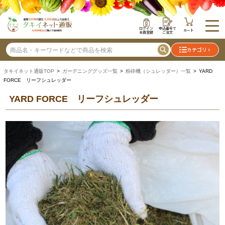
ログイン
申込番号で
カート
会員登録
ご注文
カテゴリ
タキイネット通販TOP
>
ガーデニンググッズ一覧
>
粉砕機（シュレッダー）一覧
> YARD
FORCE リーフシュレッダー
YARD FORCE リーフシュレッダー