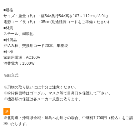
■規格
サイズ・重量（約）：幅54×奥行54×高さ107～112cm／8.9kg
電源コード長（約）：35cm(別途延長コードをご準備ください)
■材質
スチール、樹脂他
■付属品
押込み棒、交換用コード20本、集塵袋
■仕様
家庭用電源：AC100V
消費電力：1500Ｗ
※組立式
※刃物の取り扱いには十分ご注意ください。
※粉砕稼働時はゴーグル、マスク等で目鼻口を保護して下さい。
※機器類の保証は各メーカー規定に依ります。
送
※北海道・沖縄県全域・離島へお届けの場合、中継料7,700円（税込）をご請
求いたします。