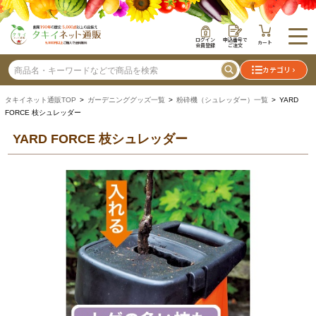
ログイン
申込番号で
カート
会員登録
ご注文
カテゴリ
タキイネット通販TOP
>
ガーデニンググッズ一覧
>
粉砕機（シュレッダー）一覧
> YARD
FORCE 枝シュレッダー
YARD FORCE 枝シュレッダー