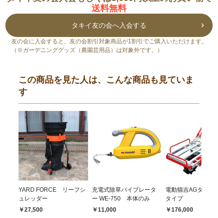
送料無料
タキイ友の会へ入会する
友の会に入会すると、友の会割引対象商品が1割引でご購入いただけます。
（※ガーデニンググッズ（農園芸用品）は対象外です。）
この商品を見た人は、こんな商品も見ていま
す
YARD FORCE リーフシ
充電式除草バイブレータ
電動猫吉AGタイヤ
ュレッダー
ー WE-750 本体のみ
タイプ
￥27,500
￥11,000
￥176,000