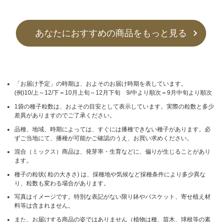
あなたにおすすめの商品をもっと見る
「お届け予定」の時期は、およそのお届け時期を表しています。
(例)10/上～12/下＝10月上旬～12月下旬 9/中より順次＝9月中旬より順次
1袋の種子粒数は、およその目安として表示しています。実際の粒数と多少
差異がありますのでご了承ください。
品種、地域、時期によっては、すぐには播種できない種子があります。必
ずご当地にて、播種が可能かご確認のうえ、お買い求めください。
混合（ミックス）商品は、発芽率・生育などに、偏りが生じることがあり
ます。
種子の粒状( 粒の大きさ) は、採種地や気候など採種条件により多少異な
り、粒数も変わる場合があります。
写真はイメージです。特別な表記がない限り鉢やバスケット、寄せ植え材
料等は含まれません。
また、お届けする商品の姿ではありません（植物は種、苗木、球根等の素