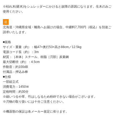
※枯れ木(硬木)をシュレッダーにかけると故障の原因になります。生木のみご
使用ください。
送
北海道・沖縄県全域・離島へお届けの場合、中継料7,700円（税込）を別途ご
請求いたします。
■規格
サイズ・重量（約）：幅47×奥行53×高さ88cm／12.5kg
電源コード長（約）：3m
材質：［本体］スチール、樹脂［刃部］炭素鋼
最大切断径（約）：4.5cm
作動音：約100dB
付属品：押込み棒
■仕様
一部組立式
消費電力：1450Ｗ
定格時間：約30分
※細いつるや草、竹はしなるため粉砕できない場合がございます。
※刃物の取り扱いには十分ご注意ください。
※機器類の保証は各メーカー規定に依ります。