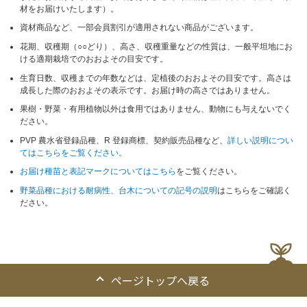
材をお届けいたします）。
資材商品など、一部会員割引が適用されない商品がございます。
花期、収穫期（○○どり）、高さ、収穫重量などの性質は、一般平坦地にお
ける適期栽培でのおおよその目安です。
生育日数、収穫までの年数などは、定植後のおおよその目安です。高さは
成長した際のおおよその表示です。お届け時の高さではありません。
果樹・野菜・有用植物以外は食用ではありません、動物にも与えないでく
ださい。
PVP 農水省登録品種、R 登録商標、契約販売品種など、
詳しい説明につい
てはこちらをご覧ください。
お届け種苗と表記マークについてはこちら
をご覧ください。
野菜品種における耐病性、台木についての記号の説明
はこちらをご確認く
ださい。
ページトップへ戻る