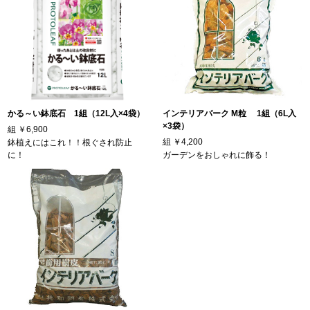
かる～い鉢底石 1組（12L入×4袋）
インテリアバーク M粒 1組（6L入
×3袋）
組
￥6,900
組
￥4,200
鉢植えにはこれ！！根ぐされ防止
に！
ガーデンをおしゃれに飾る！