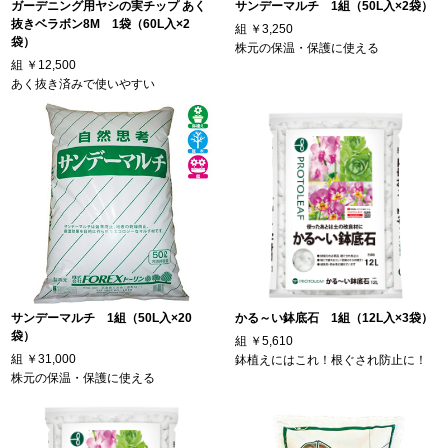
ガーデニング用ヤシの実チップ あく
サンデーマルチ 1組（50L入×2袋）
抜きベラボン8M 1袋（60L入×2
組
￥3,250
袋）
株元の保温・保護に使える
組
￥12,500
あく抜き済みで使いやすい
サンデーマルチ 1組（50L入×20
かる～い鉢底石 1組（12L入×3袋）
袋）
組
￥5,610
組
￥31,000
鉢植えにはこれ！根ぐされ防止に！
株元の保温・保護に使える