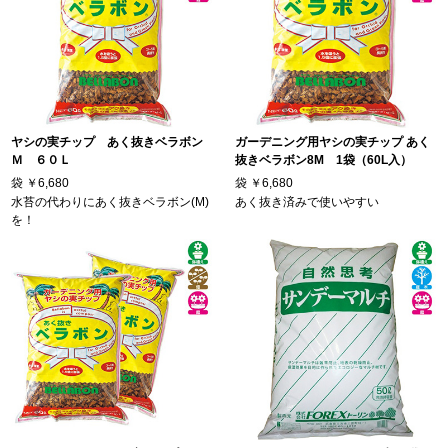
ヤシの実チップ あく抜きベラボン
ガーデニング用ヤシの実チップ あく
Ｍ ６０Ｌ
抜きベラボン8M 1袋（60L入）
袋
￥6,680
袋
￥6,680
水苔の代わりにあく抜きベラボン(M)
あく抜き済みで使いやすい
を！