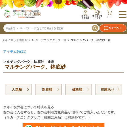
ログイン
申込番号で
カート
会員登録
ご注文
カテゴリ
タキイネット通販TOP
>
ガーデニンググッズ一覧
> マルチングバーク、鉢底砂一覧
アイテム数(11)
マルチングバーク、鉢底砂 通販
マルチングバーク、鉢底砂
人気順
新着順
価格順
在庫あり
タキイ友の会について特典を見る
友の会に入会すると、友の会割引対象商品が1割引でご購入いただけます。
（※ガーデニンググッズ（農園芸用品）は対象外です。）