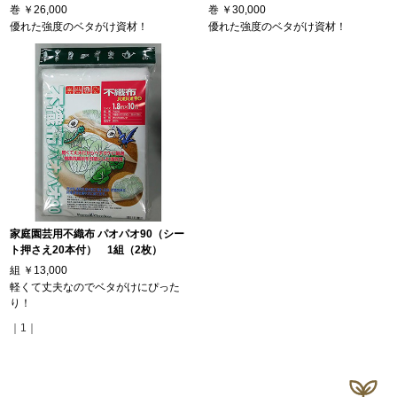
巻
￥26,000
巻
￥30,000
優れた強度のベタがけ資材！
優れた強度のベタがけ資材！
家庭園芸用不織布 パオパオ90（シー
ト押さえ20本付） 1組（2枚）
組
￥13,000
軽くて丈夫なのでベタがけにぴった
り！
｜1｜