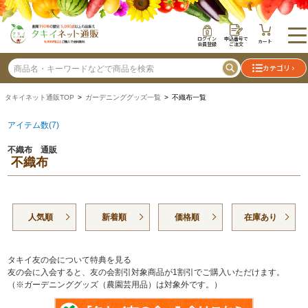
ログイン
申込番号で
カート
会員登録
ご注文
カテゴリ
タキイネット通販TOP
>
ガーデニンググッズ一覧
> 不織布一覧
アイテム数(7)
不織布 通販
不織布
人気順
新着順
価格順
在庫あり
タキイ友の会について特典を見る
友の会に入会すると、友の会割引対象商品が1割引でご購入いただけます。
（※ガーデニンググッズ（農園芸用品）は対象外です。）