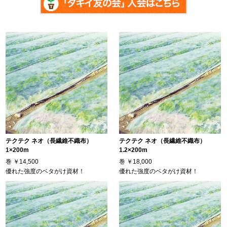
テクテク ネオ（長繊維不織布）
テクテク ネオ（長繊維不織布）
1×200m
1.2×200m
巻
￥14,500
巻
￥18,000
優れた強度のベタがけ資材！
優れた強度のベタがけ資材！