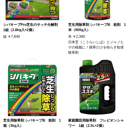
シバキープPro芝生のサッチ分解剤
芝生用除草剤 シバキープIII 粒剤 1
1組（2.8kg入×2個）
本（900g入）
組
￥7,840
本
￥2,380
日本芝（こうらいしば）とジャノヒ
ゲの植栽に！雑草だけを枯らす粒状
除草剤
芝生用除草剤 シバキープIII 粒剤 1
家庭園芸用除草剤 フレピオンシャ
箱（3kg入）
ワー 1組（2.5L×2個）