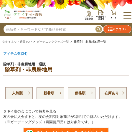
ログイン
申込番号で
カート
会員登録
ご注文
カテゴリ
タキイネット通販TOP
>
ガーデニンググッズ一覧
> 除草剤・非農耕地用一覧
アイテム数(34)
除草剤・非農耕地用 通販
除草剤・非農耕地用
人気順
新着順
価格順
在庫あり
タキイ友の会について特典を見る
友の会に入会すると、友の会割引対象商品が1割引でご購入いただけます。
（※ガーデニンググッズ（農園芸用品）は対象外です。）