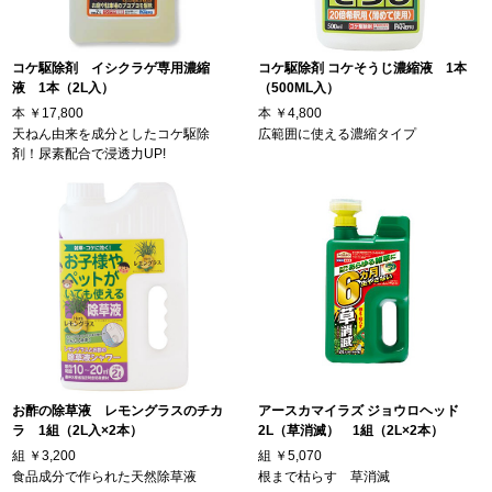
コケ駆除剤 イシクラゲ専用濃縮
コケ駆除剤 コケそうじ濃縮液 1本
液 1本（2L入）
（500ML入）
本
￥17,800
本
￥4,800
天ねん由来を成分としたコケ駆除
広範囲に使える濃縮タイプ
剤！尿素配合で浸透力UP!
お酢の除草液 レモングラスのチカ
アースカマイラズ ジョウロヘッド
ラ 1組（2L入×2本）
2L（草消滅） 1組（2L×2本）
組
￥3,200
組
￥5,070
食品成分で作られた天然除草液
根まで枯らす 草消滅