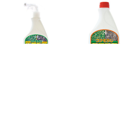
ゼニゴケ専用スプレー 1組（500ML
ゼニゴケ専用濃縮液 1組（500ml入
入×3本）
×2本）
組
￥4,200
組
￥4,680
届いたらすぐ使えるノーマルタイプ
広範囲に使える濃縮タイプ
｜1｜
2
｜
［次へ⇒］
ページトップへ戻る