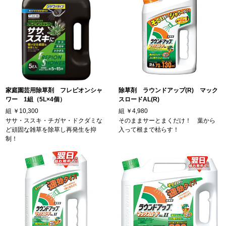
家庭園芸用除草剤 フレピオンシャ
除草剤 ラウンドアップ(R) マック
ワー 1組（5L×4個）
スロードAL(R)
組
￥10,300
組
￥4,980
ササ・ススキ・チガヤ・ドクダミな
そのままサーとまくだけ！ 葉から
ど頑固な雑草を除草し再発生を抑
入って根まで枯らす！
制！