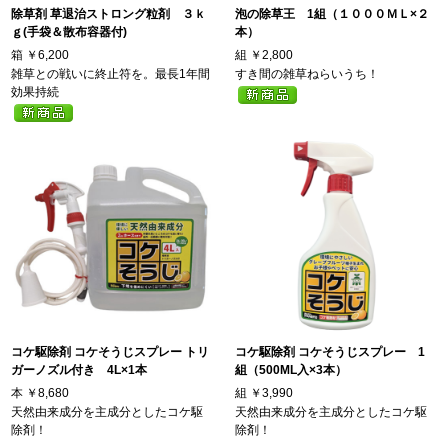
除草剤 草退治ストロング粒剤 ３ｋ
泡の除草王 1組（１０００ＭＬ×２
ｇ(手袋＆散布容器付)
本）
箱
￥6,200
組
￥2,800
雑草との戦いに終止符を。最長1年間
すき間の雑草ねらいうち！
効果持続
コケ駆除剤 コケそうじスプレー トリ
コケ駆除剤 コケそうじスプレー 1
ガーノズル付き 4L×1本
組（500ML入×3本）
本
￥8,680
組
￥3,990
天然由来成分を主成分としたコケ駆
天然由来成分を主成分としたコケ駆
除剤！
除剤！