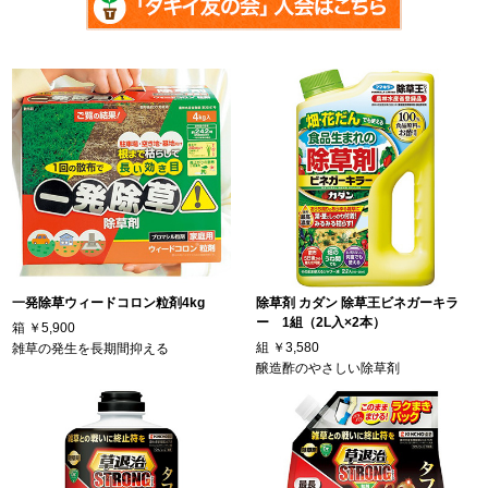
一発除草ウィードコロン粒剤4kg
除草剤 カダン 除草王ビネガーキラ
ー 1組（2L入×2本）
箱
￥5,900
組
￥3,580
雑草の発生を長期間抑える
醸造酢のやさしい除草剤