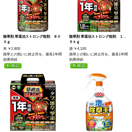
除草剤 草退治ストロング粒剤 ８０
除草剤 草退治ストロング粒剤 １．
０ｇ
５ｋｇ
本
￥2,800
袋
￥4,100
雑草との戦いに終止符を。最長1年間
雑草との戦いに終止符を。最長1年間
効果持続
効果持続