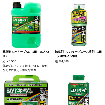
除草剤 シバキープAL 1組（2L入×2
除草剤 シバキープエース液剤 1組
個）
（200ML入×2個）
組
￥3,560
組
￥4,380
薄めずにそのまま散布できる、便利
な芝生に使える液状除草剤