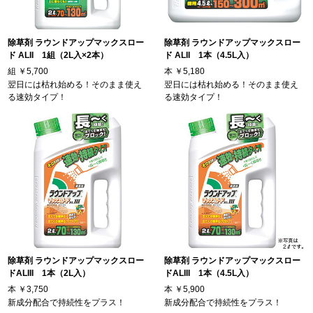
除草剤 ラウンドアップマックスロー
除草剤 ラウンドアップマックスロー
ド ALII 1組（2L入×2本）
ド ALII 1本（4.5L入）
組
￥5,700
本
￥5,180
翌日には枯れ始める！そのまま使え
翌日には枯れ始める！そのまま使え
る速効タイプ！
る速効タイプ！
除草剤 ラウンドアップマックスロー
除草剤 ラウンドアップマックスロー
ドALIII 1本（2L入）
ドALIII 1本（4.5L入）
本
￥3,750
本
￥5,900
新成分配合で持続性をプラス！
新成分配合で持続性をプラス！