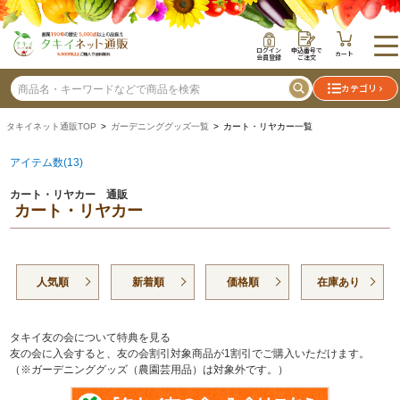
ログイン
申込番号で
カート
会員登録
ご注文
カテゴリ
タキイネット通販TOP
>
ガーデニンググッズ一覧
> カート・リヤカー一覧
アイテム数(13)
カート・リヤカー 通販
カート・リヤカー
人気順
新着順
価格順
在庫あり
タキイ友の会について特典を見る
友の会に入会すると、友の会割引対象商品が1割引でご購入いただけます。
（※ガーデニンググッズ（農園芸用品）は対象外です。）