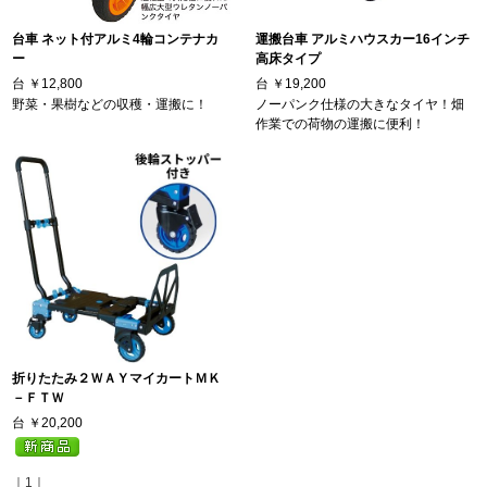
台車 ネット付アルミ4輪コンテナカ
運搬台車 アルミハウスカー16インチ
ー
高床タイプ
台
￥12,800
台
￥19,200
野菜・果樹などの収穫・運搬に！
ノーパンク仕様の大きなタイヤ！畑
作業での荷物の運搬に便利！
折りたたみ２ＷＡＹマイカートＭＫ
－ＦＴＷ
台
￥20,200
｜1｜