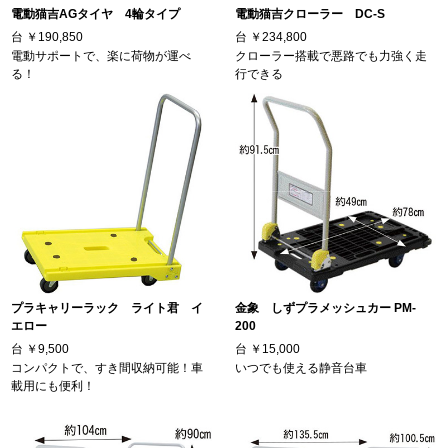
電動猫吉AGタイヤ 4輪タイプ
電動猫吉クローラー DC-S
台
￥190,850
台
￥234,800
電動サポートで、楽に荷物が運べ
クローラー搭載で悪路でも力強く走
る！
行できる
プラキャリーラック ライト君 イ
金象 しずプラメッシュカー PM-
エロー
200
台
￥9,500
台
￥15,000
コンパクトで、すき間収納可能！車
いつでも使える静音台車
載用にも便利！