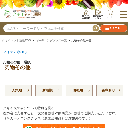
ログイン
申込番号で
カート
会員登録
ご注文
カテゴリ
タキイネット通販TOP
>
ガーデニンググッズ一覧
> 刃物その他一覧
アイテム数(10)
刃物その他 通販
刃物その他
人気順
新着順
価格順
在庫あり
タキイ友の会について特典を見る
友の会に入会すると、友の会割引対象商品が1割引でご購入いただけます。
（※ガーデニンググッズ（農園芸用品）は対象外です。）