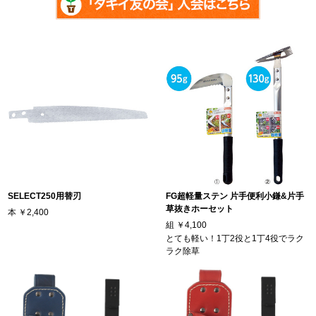
SELECT250用替刃
FG超軽量ステン 片手便利小鎌&片手
草抜きホーセット
本
￥2,400
組
￥4,100
とても軽い！1丁2役と1丁4役でラク
ラク除草