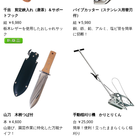
千吉 剪定鋏入れ（唐茶）＆サポー
パイプカッター（ステンレス用替刃
トフック
付）
組
￥6,980
組
￥5,980
栃木レザーを使用したおしゃれサッ
銅、鉄、鉛、アルミ、塩ビ管を簡単
ク
に切断！
山刀 木柄つば付
手動稲刈り機 かりとりくん
本
￥4,600
台
￥25,000
山遊び、園芸作業に特化した万能ナ
簡単！便利！立ったままらくらく稲
イフ！
刈り