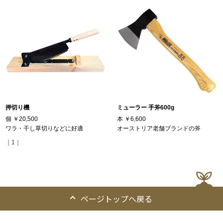
押切り機
ミューラー 手斧600g
個
￥20,500
本
￥6,600
ワラ・干し草切りなどに好適
オーストリア老舗ブランドの斧
｜1｜
ページトップへ戻る