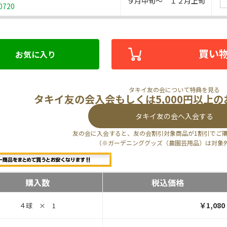
９月中旬～ １２月上旬
0720
買い
お気に入り
タキイ友の会について特典を見る
タキイ友の会入会もしくは5,000円以上
タキイ友の会へ入会する
友の会に入会すると、友の会割引対象商品が1割引でご
（※ガーデニンググッズ（農園芸用品）は対象
購入数
税込価格
￥1,080
４球 × 1