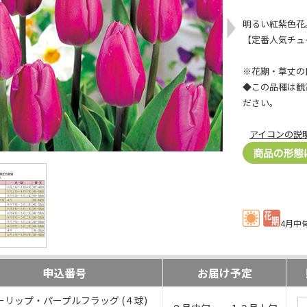
明るい紅紫色花
【定番人気チュ
※花期・草丈の
◆この品種は観
ださい。
アイコンの説
4月中
申込番号
お届け予定
ーリップ・パープルフラッグ (４球)