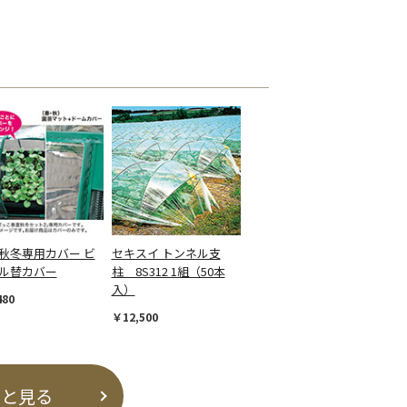
秋冬専用カバー ビ
セキスイ トンネル支
ル替カバー
柱 8S312 1組（50本
入）
480
￥12,500
っと見る