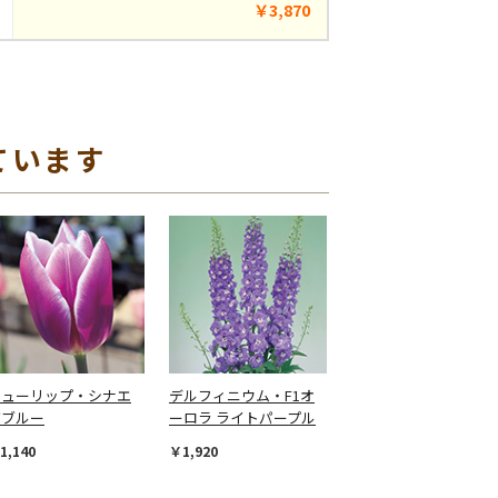
￥3,870
ています
チューリップ・シナエ
デルフィニウム・F1オ
ダブルー
ーロラ ライトパープル
1,140
￥1,920