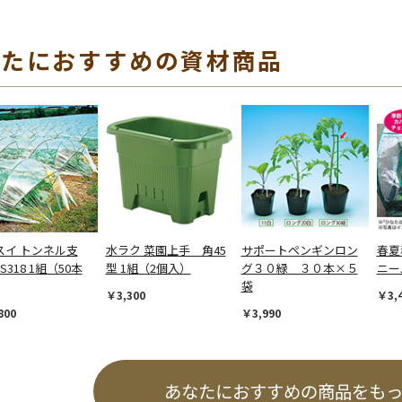
なたにおすすめの資材商品
スイ トンネル支
水ラク 菜園上手 角45
サポートペンギンロン
春夏
S318 1組（50本
型 1組（2個入）
グ３０緑 ３０本×５
ニー
袋
￥3,300
￥3,
800
￥3,990
あなたにおすすめの商品をも