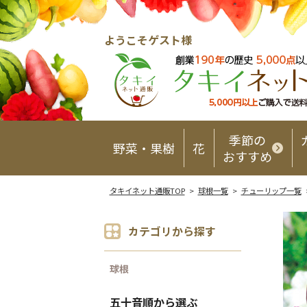
ようこそゲスト様
季節の
野菜・果樹
花
おすすめ
タキイネット通販TOP
>
球根一覧
>
チューリップ一覧
カテゴリから探す
球根
五十音順から選ぶ