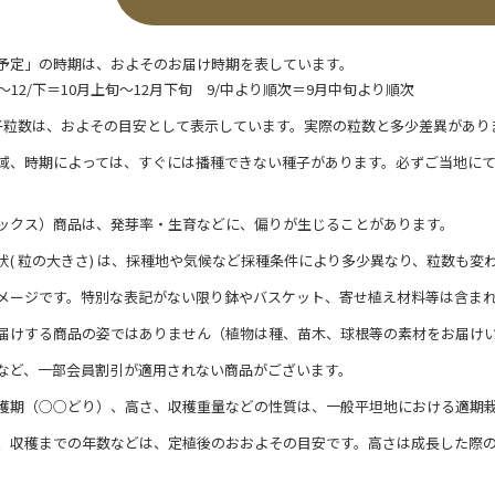
予定」の時期は、およそのお届け時期を表しています。
/上～12/下＝10月上旬～12月下旬 9/中より順次＝9月中旬より順次
子粒数は、およその目安として表示しています。実際の粒数と多少差異があり
域、時期によっては、すぐには播種できない種子があります。必ずご当地に
ックス）商品は、発芽率・生育などに、偏りが生じることがあります。
状( 粒の大きさ) は、採種地や気候など採種条件により多少異なり、粒数も変
メージです。特別な表記がない限り鉢やバスケット、寄せ植え材料等は含ま
届けする商品の姿ではありません（植物は種、苗木、球根等の素材をお届け
など、一部会員割引が適用されない商品がございます。
穫期（○○どり）、高さ、収穫重量などの性質は、一般平坦地における適期
、収穫までの年数などは、定植後のおおよその目安です。高さは成長した際