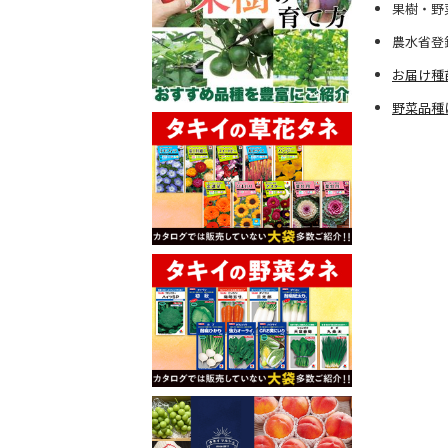
果樹・野
農水省登
お届け種
野菜品種