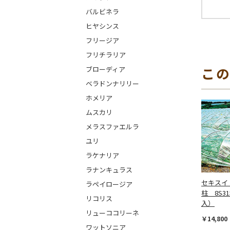
バルビネラ
ヒヤシンス
フリージア
フリチラリア
こ
ブローディア
ベラドンナリリー
ホメリア
ムスカリ
メラスファエルラ
ユリ
ラケナリア
ラナンキュラス
セキスイ
ラペイロージア
柱 8S31
リコリス
入）
リューココリーネ
￥14,800
ワットソニア