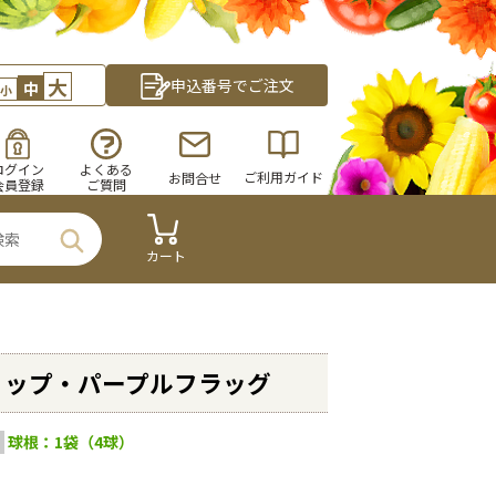
大
申込番号でご注文
中
小
ログイン
よくある
ご利用ガイド
お問合せ
会員登録
ご質問
カート
リップ・パープルフラッグ
球根：1袋（4球）