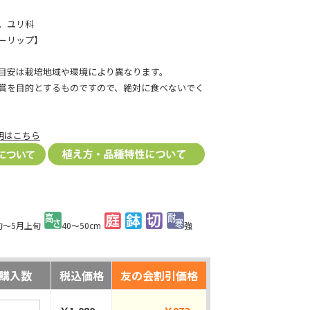
。ユリ科
ーリップ】
目安は栽培地域や環境により異なります。
賞を目的とするものですので、絶対に食べないでく
明はこちら
旬～5月上旬
40～50cm
強
購入数
税込価格
友の会割引価格