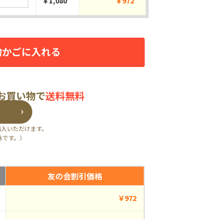
￥1,080
￥972
物かごに入れる
のお買い物で
送料無料
購入いただけます。
外です。）
友の会割引価格
￥972