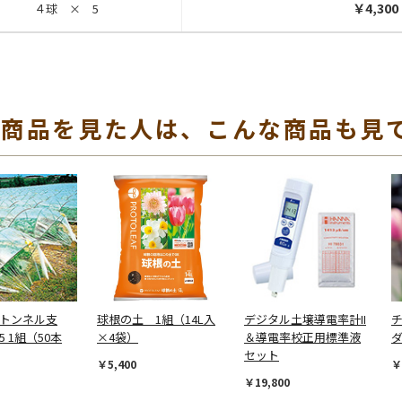
￥4,300
４球 × 5
の商品を見た人は、こんな商品も見
 トンネル支
球根の土 1組（14L入
デジタル土壌導電率計II
5 1組（50本
×4袋）
＆導電率校正用標準液
セット
￥5,400
￥
￥19,800