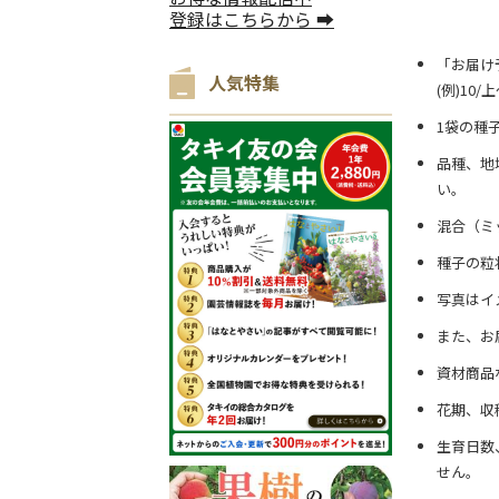
登録はこちらから ➡
「お届け
人気特集
(例)10
1袋の種
品種、地
い。
混合（ミ
種子の粒
写真はイ
また、お
資材商品
花期、収
生育日数
せん。