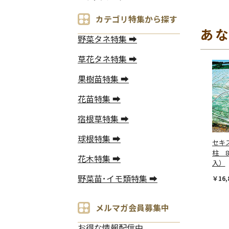
カテゴリ特集から探す
あ
野菜タネ特集 ➡
草花タネ特集 ➡
果樹苗特集 ➡
花苗特集 ➡
宿根草特集 ➡
球根特集 ➡
セキ
柱 8
花木特集 ➡
入）
野菜苗･イモ類特集 ➡
￥16,
メルマガ会員募集中
お得な情報配信中