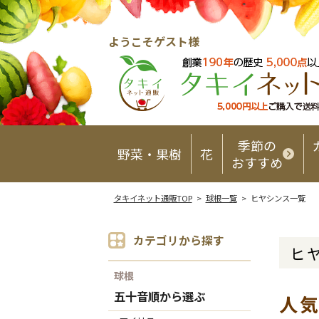
ようこそゲスト様
季節の
野菜・果樹
花
おすすめ
タキイネット通販TOP
>
球根一覧
> ヒヤシンス一覧
カテゴリから探す
ヒ
球根
五十音順から選ぶ
人