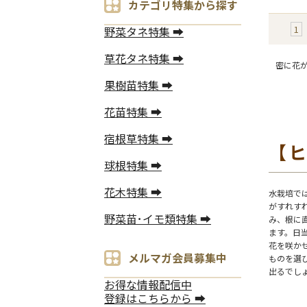
カテゴリ特集から探す
1
野菜タネ特集 ➡
草花タネ特集 ➡
密に花
果樹苗特集 ➡
花苗特集 ➡
宿根草特集 ➡
【
球根特集 ➡
花木特集 ➡
水栽培で
がすれす
野菜苗･イモ類特集 ➡
み、根に
ます。日
花を咲か
メルマガ会員募集中
ものを選
出るでし
お得な情報配信中
登録はこちらから ➡