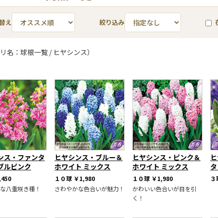
替え
絞り込み
リ名：球根一覧 / ヒヤシンス）
ンス・ファンタ
ヒヤシンス・ブルー＆
ヒヤシンス・ピンク＆
ヒ
ブルピンク
ホワイト ミックス
ホワイト ミックス
タ
,450
１０球
￥1,980
１０球
￥1,980
３
な八重咲き種！
さわやかな色合いが魅力！
かわいい色合いが目を引
く！