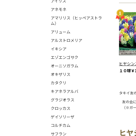
アイリス
アネモネ
アマリリス（ヒッペアストラ
ム）
アリューム
アルストロメリア
イキシア
エゾエンゴサク
ヒヤシン
オーニソガラム
１０球
￥1
オキザリス
カタクリ
キアネラアルバ
タキイ友
グラジオラス
友の会
（※ガ
クロッカス
ゲイソリーザ
コルチカム
ヒヤ
サフラン