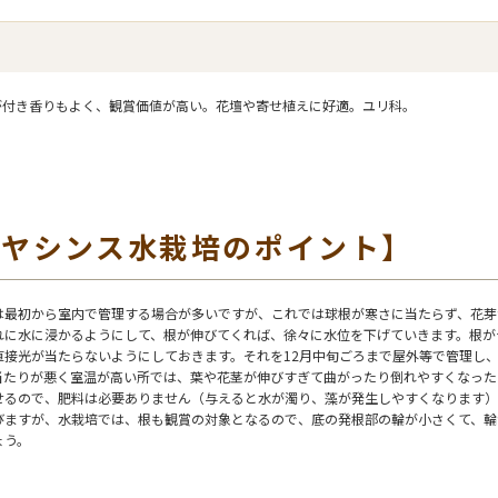
が付き香りもよく、観賞価値が高い。花壇や寄せ植えに好適。ユリ科。
ヒヤシンス水栽培のポイント】
は最初から室内で管理する場合が多いですが、これでは球根が寒さに当たらず、花芽
れに水に浸かるようにして、根が伸びてくれば、徐々に水位を下げていきます。根が
直接光が当たらないようにしておきます。それを12月中旬ごろまで屋外等で管理し
当たりが悪く室温が高い所では、葉や花茎が伸びすぎて曲がったり倒れやすくなった
せるので、肥料は必要ありません（与えると水が濁り、藻が発生しやすくなります）
びますが、水栽培では、根も観賞の対象となるので、底の発根部の輪が小さくて、輪
ょう。