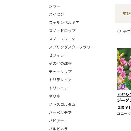
シラー
並び
スイセン
ステルンベルギア
スノードロップ
（カテゴ
スノーフレーク
スプリングスターフラワー
ゼフィラ
その他の球根
チューリップ
トリテレイア
トリトニア
ヒヤシ
ネリネ
ジーダ
ノトスコルダム
２球
￥1
ハーベルチア
ユニーク
バビアナ
バルビネラ