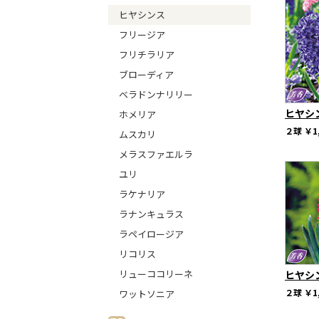
ヒヤシンス
フリージア
フリチラリア
ブローディア
ベラドンナリリー
ヒヤシ
ホメリア
２球
￥1
ムスカリ
メラスファエルラ
ユリ
ラケナリア
ラナンキュラス
ラペイロージア
リコリス
リューココリーネ
ヒヤシ
２球
￥1
ワットソニア