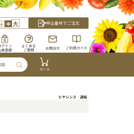
大
申込番号でご注文
中
小
ログイン
よくある
ご利用ガイド
お問合せ
会員登録
ご質問
カート
ヒヤシンス 通販