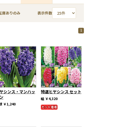
在庫ありのみ
表示件数
1
ヤシンス・マンハッ
特選ヒヤシンス セット
ン
組
￥4,320
球
￥1,240