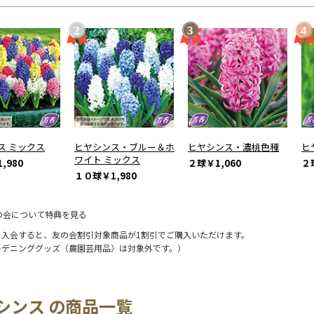
ス ミックス
ヒヤシンス・ブルー＆ホ
ヒヤシンス・濃桃色種
ヒ
ワイト ミックス
,980
２球
￥1,060
２
１０球
￥1,980
の会について特典を見る
に入会すると、友の会割引対象商品が1割引でご購入いただけます。
ーデニンググッズ（農園芸用品）は対象外です。）
シンス の商品一覧