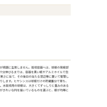
が順調に生育しません。栽培容器へは、球根の発根部
十分伸びるまでは、容器を黒い紙やアルミホイルで包
、寒さに当て、その後日の当たる窓辺等に置いて管理し
りします。ヒヤシンスは球根だけの貯蔵養分で育ち、
。水栽培用の球根は、大きくてずっしりと重みのある
がきれいな円を描いているものを選ぶと、根が均等に