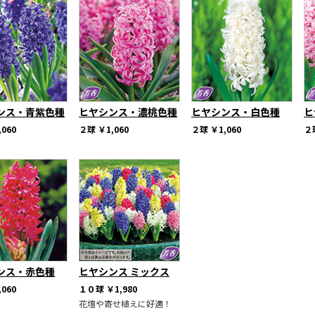
ンス・青紫色種
ヒヤシンス・濃桃色種
ヒヤシンス・白色種
ヒ
,060
２球
￥1,060
２球
￥1,060
２
ンス・赤色種
ヒヤシンス ミックス
,060
１０球
￥1,980
花壇や寄せ植えに好適！