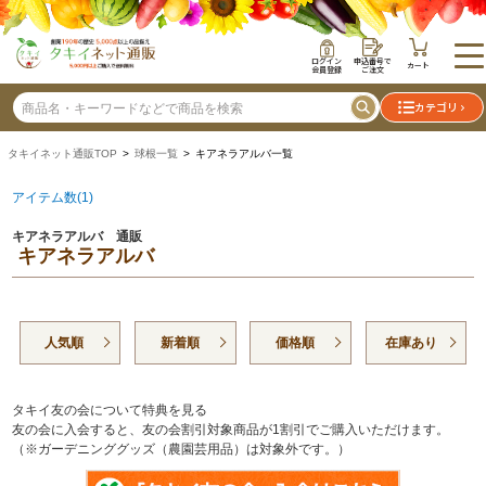
ログイン
申込番号で
カート
会員登録
ご注文
カテゴリ
タキイネット通販TOP
>
球根一覧
> キアネラアルバ一覧
アイテム数(1)
キアネラアルバ 通販
キアネラアルバ
人気順
新着順
価格順
在庫あり
タキイ友の会について特典を見る
友の会に入会すると、友の会割引対象商品が1割引でご購入いただけます。
（※ガーデニンググッズ（農園芸用品）は対象外です。）