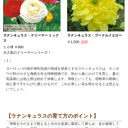
ラナンキュラス・ドリーマー ミック
ラナンキュラス・プードルイエロー
ス
￥1,500
品切
１０球
￥980
大人気のドリーマーシリーズ！
｜1｜
ヨーロッパの地中海性気候の地域を原産とするラナンキュラスは、キンポ
ウゲ科の小さな塊根を作る球根植物です。秋から春にかけて生育し、夏の
高温期には地上部は枯れて休眠します。球根といっても、宿根草の根株に
似た形で干からびた感じのもので、これが美しい花を咲かせるとは思えな
いでしょう。
【ラナンキュラスの育て方のポイント】
球根をそのままで植えると水分を急激に吸収して膨らみ、皮が破裂して