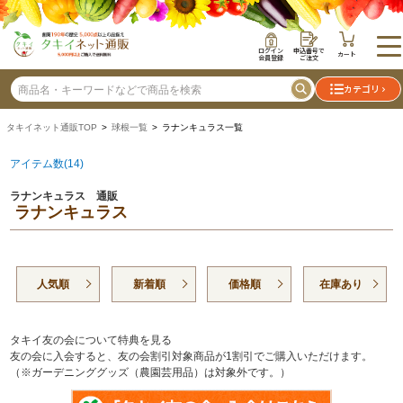
ログイン
申込番号で
カート
会員登録
ご注文
カテゴリ
タキイネット通販TOP
>
球根一覧
> ラナンキュラス一覧
アイテム数(14)
ラナンキュラス 通販
ラナンキュラス
人気順
新着順
価格順
在庫あり
タキイ友の会について特典を見る
友の会に入会すると、友の会割引対象商品が1割引でご購入いただけます。
（※ガーデニンググッズ（農園芸用品）は対象外です。）