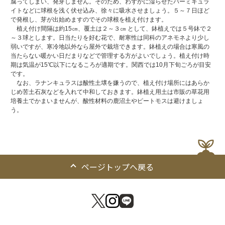
腐ってしまい、発芽しません。そのため、わずかに湿らせたバーミキュラ
イトなどに球根を浅く伏せ込み、徐々に吸水させましょう。５～７日ほど
で発根し、芽が出始めますのでその球根を植え付けます。
植え付け間隔は約15㎝、覆土は２～３㎝ として、鉢植えでは５号鉢で２
～３球とします。日当たりを好む花で、耐寒性は同科のアネモネより少し
弱いですが、寒冷地以外なら屋外で栽培できます。鉢植えの場合は寒風の
当たらない暖かい日だまりなどで管理する方がよいでしょう。植え付け時
期は気温が15℃以下になるころが適期です。関西では10月下旬ごろが目安
です。
なお、ラナンキュラスは酸性土壌を嫌うので、植え付け場所にはあらか
じめ苦土石灰などを入れて中和しておきます。鉢植え用土は市販の草花用
培養土でかまいませんが、酸性材料の鹿沼土やピートモスは避けましょ
う。
ページトップへ戻る