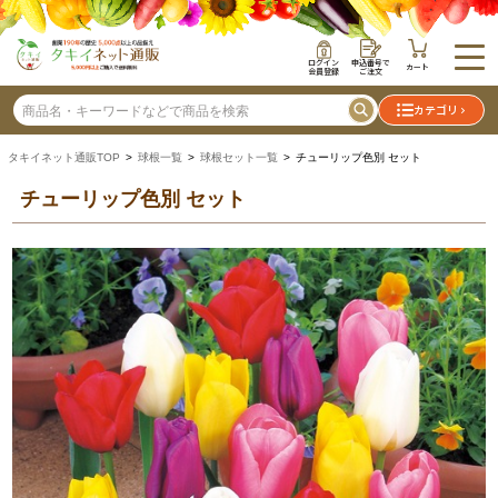
ログイン
申込番号で
カート
会員登録
ご注文
カテゴリ
タキイネット通販TOP
>
球根一覧
>
球根セット一覧
> チューリップ色別 セット
チューリップ色別 セット