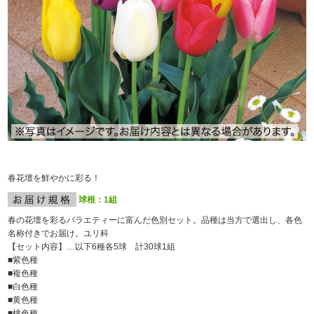
春花壇を鮮やかに彩る！
球根：1組
春の花壇を彩るバラエティーに富んだ色別セット。品種は当方で選出し、各色
名称付きでお届け。ユリ科
【セット内容】…以下6種各5球 計30球1組
■紫色種
■複色種
■白色種
■黄色種
■桃色種