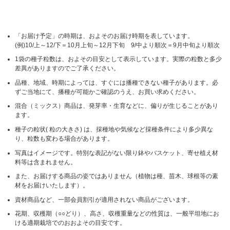
「お届け予定」の時期は、およそのお届け時期を表しています。
(例)10/上～12/下＝10月上旬～12月下旬 9/中より順次＝9月中旬より順次
1袋の種子粒数は、およその目安として表示しています。実際の粒数と多少
差異がありますのでご了承ください。
品種、地域、時期によっては、すぐには播種できない種子があります。必
ずご当地にて、播種が可能かご確認のうえ、お買い求めください。
混合（ミックス）商品は、発芽率・生育などに、偏りが生じることがあり
ます。
種子の粒状( 粒の大きさ) は、採種地や気候など採種条件により多少異な
り、粒数も変わる場合があります。
写真はイメージです。特別な表記がない限り鉢やバスケット、寄せ植え材
料等は含まれません。
また、お届けする商品の姿ではありません（植物は種、苗木、球根等の素
材をお届けいたします）。
資材商品など、一部会員割引が適用されない商品がございます。
花期、収穫期（○○どり）、高さ、収穫重量などの性質は、一般平坦地にお
ける適期栽培でのおおよその目安です。