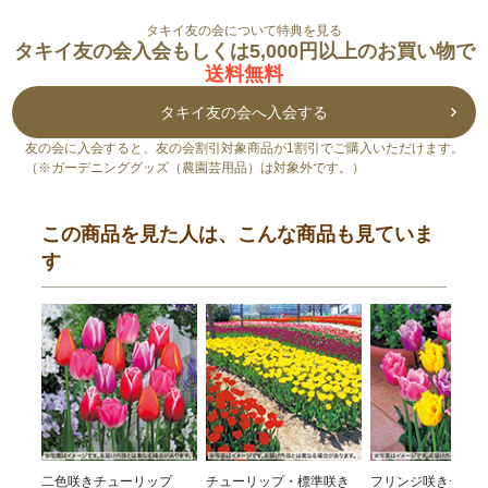
タキイ友の会について特典を見る
タキイ友の会入会もしくは5,000円以上のお買い物で
送料無料
タキイ友の会へ入会する
友の会に入会すると、友の会割引対象商品が1割引でご購入いただけます。
（※ガーデニンググッズ（農園芸用品）は対象外です。）
この商品を見た人は、こんな商品も見ていま
す
二色咲きチューリップ
チューリップ・標準咲き
フリンジ咲きチュー