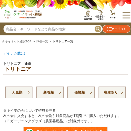
ログイン
申込番号で
カート
会員登録
ご注文
カテゴリ
タキイネット通販TOP
>
球根一覧
> トリトニア一覧
アイテム数(1)
トリトニア 通販
トリトニア
人気順
新着順
価格順
在庫あり
タキイ友の会について特典を見る
友の会に入会すると、友の会割引対象商品が1割引でご購入いただけます。
（※ガーデニンググッズ（農園芸用品）は対象外です。）