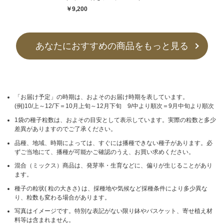
￥9,200
あなたにおすすめの商品をもっと見る
「お届け予定」の時期は、およそのお届け時期を表しています。
(例)10/上～12/下＝10月上旬～12月下旬 9/中より順次＝9月中旬より順次
1袋の種子粒数は、およその目安として表示しています。実際の粒数と多少
差異がありますのでご了承ください。
品種、地域、時期によっては、すぐには播種できない種子があります。必
ずご当地にて、播種が可能かご確認のうえ、お買い求めください。
混合（ミックス）商品は、発芽率・生育などに、偏りが生じることがあり
ます。
種子の粒状( 粒の大きさ) は、採種地や気候など採種条件により多少異な
り、粒数も変わる場合があります。
写真はイメージです。特別な表記がない限り鉢やバスケット、寄せ植え材
料等は含まれません。