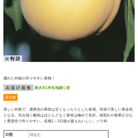
優れた外観の作りやすい黄桃！
接ぎ木1年生地掘り苗
黄肉種
美しい外観で、濃黄色の果肉は甘くもっちりとした食感。有袋で美しい黄金色
となる。甘み強く酸味はほとんどなく食味は極めて良好。核割れや裂果が少な
く豊産性で作りやすい。収穫2～3日後が最もおいしい。バラ科
日照
日なた