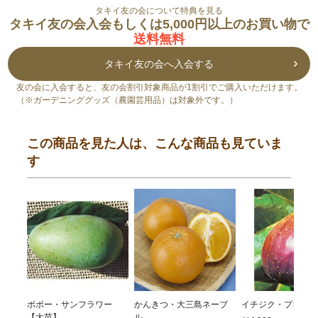
タキイ友の会について特典を見る
タキイ友の会入会もしくは5,000円以上のお買い物で
送料無料
タキイ友の会へ入会する
友の会に入会すると、友の会割引対象商品が1割引でご購入いただけます。
（※ガーデニンググッズ（農園芸用品）は対象外です。）
この商品を見た人は、こんな商品も見ていま
す
ポポー・サンフラワー
かんきつ・大三島ネーブ
イチジク・プレコス
【大苗】
ル