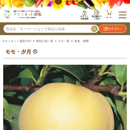
ログイン
申込番号で
カート
会員登録
ご注文
カテゴリ
タキイネット通販TOP
>
果樹の苗一覧
>
モモ一覧
> モモ・夕月
モモ・夕月