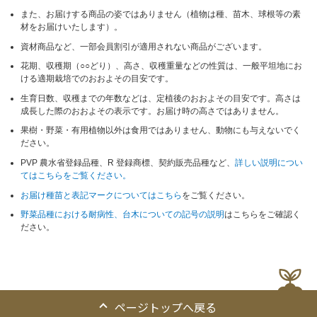
また、お届けする商品の姿ではありません（植物は種、苗木、球根等の素
材をお届けいたします）。
資材商品など、一部会員割引が適用されない商品がございます。
花期、収穫期（○○どり）、高さ、収穫重量などの性質は、一般平坦地にお
ける適期栽培でのおおよその目安です。
生育日数、収穫までの年数などは、定植後のおおよその目安です。高さは
成長した際のおおよその表示です。お届け時の高さではありません。
果樹・野菜・有用植物以外は食用ではありません、動物にも与えないでく
ださい。
PVP 農水省登録品種、R 登録商標、契約販売品種など、
詳しい説明につい
てはこちらをご覧ください。
お届け種苗と表記マークについてはこちら
をご覧ください。
野菜品種における耐病性、台木についての記号の説明
はこちらをご確認く
ださい。
ページトップへ戻る