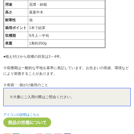
用途
花壇・鉢植
高さ
落葉中木
耐寒性
強
栽培ポイント
1本で結実
収穫期
9月上～中旬
果重
1果約350g
●植え付けから収穫の目安は3～4年。
※収穫期は一般的な平地を基準に表記しています。お住まいの気候、環境など
により前後することがあります。
※有袋･･･袋がけ栽培のこと
※大量にご入用の際はご照会ください。
アイコンの説明はこちら