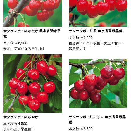
サクランボ・紅ゆたか 農水省登録品
サクランボ・紅香 農水省登録品種
種
本／秋
￥6,500
本／秋
￥6,900
佐藤錦より早い収穫！大玉！甘い！
安定して実がなる早生種！
果肉厚い！
サクランボ・紅さやか
サクランボ・紅てまり 農水省登録品
種
本／秋
￥4,500
本／秋
￥6,500
食味のよい早生種！