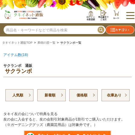
ログイン
申込番号で
カート
会員登録
ご注文
カテゴリ
タキイネット通販TOP
>
果樹の苗一覧
> サクランボ一覧
アイテム数(18)
サクランボ 通販
サクランボ
人気順
新着順
価格順
在庫あり
タキイ友の会について特典を見る
友の会に入会すると、友の会割引対象商品が1割引でご購入いただけます。
（※ガーデニンググッズ（農園芸用品）は対象外です。）