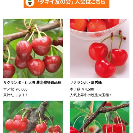
サクランボ・紅大将 農水省登録品種
サクランボ・紅秀峰
本／秋
￥6,600
本／秋
￥4,500
果汁たっぷり！
人気上昇中の晩生大玉種！