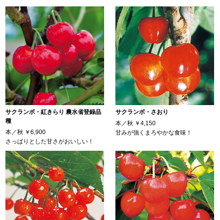
サクランボ・紅きらり 農水省登録品
サクランボ・さおり
種
本／秋
￥4,150
本／秋
￥6,900
甘みが強くまろやかな食味！
さっぱりとした甘さがおいしい！