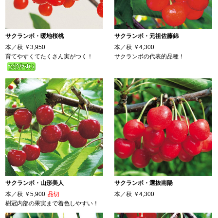
サクランボ・暖地桜桃
サクランボ・元祖佐藤錦
本／秋
￥3,950
本／秋
￥4,300
育てやすくてたくさん実がつく！
サクランボの代表的品種！
サクランボ・山形美人
サクランボ・選抜南陽
本／秋
￥5,900
品切
本／秋
￥4,300
樹冠内部の果実まで着色しやすい！