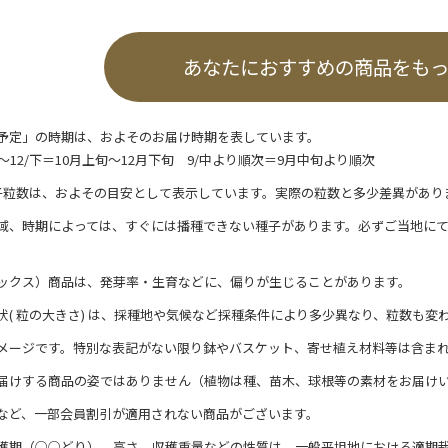
あなたにおすすめの商品をも
予定」の時期は、およそのお届け時期を表しています。
/上～12/下＝10月上旬～12月下旬 9/中より順次＝9月中旬より順次
子粒数は、およその目安として表示しています。実際の粒数と多少差異があり
域、時期によっては、すぐには播種できない種子があります。必ずご当地に
ックス）商品は、発芽率・生育などに、偏りが生じることがあります。
状( 粒の大きさ) は、採種地や気候など採種条件により多少異なり、粒数も変
メージです。特別な表記がない限り鉢やバスケット、寄せ植え材料等は含ま
届けする商品の姿ではありません（植物は種、苗木、球根等の素材をお届け
など、一部会員割引が適用されない商品がございます。
穫期（○○どり）、高さ、収穫重量などの性質は、一般平坦地における適期