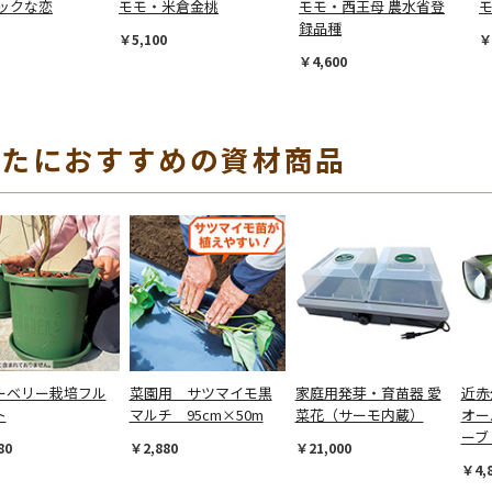
ックな恋
モモ・米倉金桃
モモ・西王母 農水省登
録品種
￥5,100
￥
￥4,600
なたにおすすめの資材商品
ーベリー栽培フル
菜園用 サツマイモ黒
家庭用発芽・育苗器 愛
近赤
ト
マルチ 95cm×50m
菜花（サーモ内蔵）
オー
ーブ
80
￥2,880
￥21,000
￥4,