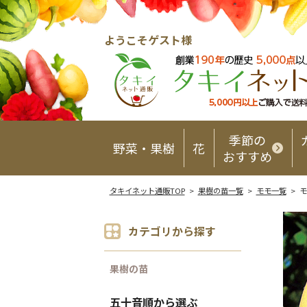
ようこそゲスト様
季節の
野菜・果樹
花
おすすめ
タキイネット通販TOP
>
果樹の苗一覧
>
モモ一覧
> 
カテゴリから探す
果樹の苗
五十音順から選ぶ