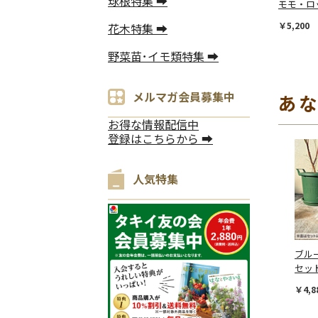
球根特集 ➡
モモ・ロ
￥5,200
花木特集 ➡
野菜苗･イモ類特集 ➡
メルマガ会員募集中
あ
お得な情報配信中
登録はこちらから ➡
人気特集
ブル
セッ
￥4,8