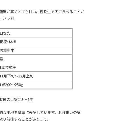
糖度が高くとても甘い。
極晩生で冬に食べることが
。バラ科
日なた
花壇･鉢植
落葉中木
強
1本で結実
11月下旬～12月上旬
1果200～250g
収穫の目安は3～4年。
的な平地を基準に表記しています。お住まいの気
より前後することがあります。