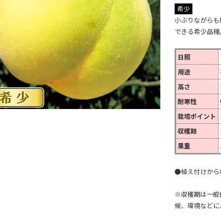
希少
小ぶりながらも
できる希少品種
日照
用途
高さ
耐寒性
栽培ポイント
収穫期
果重
●植え付けから
※収穫期は一般
候、環境などに