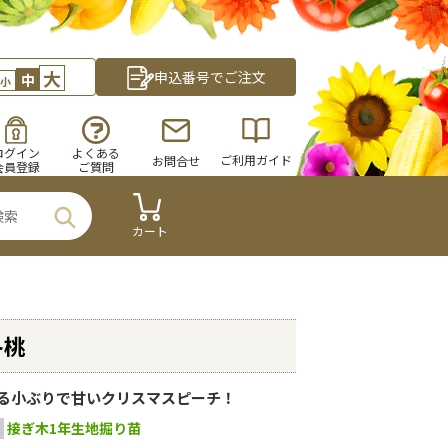
大
申込番号でご注文
中
小
ログイン
よくある
ご利用ガイド
お問合せ
会員登録
ご質問
カート
冬桃
る小ぶりで甘いクリスマスピーチ！
接ぎ木1年生地掘り苗