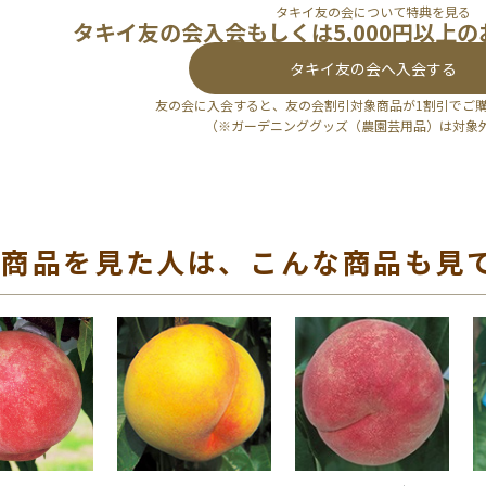
タキイ友の会について特典を見る
タキイ友の会入会もしくは5,000円以上
タキイ友の会へ入会する
友の会に入会すると、友の会割引対象商品が1割引でご
（※ガーデニンググッズ（農園芸用品）は対象
の商品を見た人は、こんな商品も見