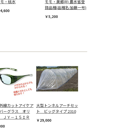
モモ・桃水
モモ・美郷(R) 農水省登
録品種(品種名:加藤一号)
4,600
￥5,200
外線カットアイケア
大型トンネルアーチセッ
バーグラス オリ
ト ビッグタイプ 2310
 ＪＹ－１５ＩＲ
￥29,000
800