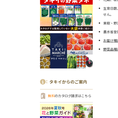
生育日数
せん。
果樹・野
農水省登
お届け種
野菜品種
タキイからのご案内
無料
のカタログ請求はこちら