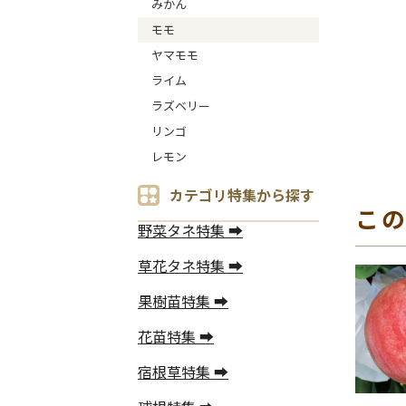
みかん
モモ
ヤマモモ
ライム
ラズベリー
リンゴ
レモン
カテゴリ特集から探す
こ
野菜タネ特集 ➡
草花タネ特集 ➡
果樹苗特集 ➡
花苗特集 ➡
宿根草特集 ➡