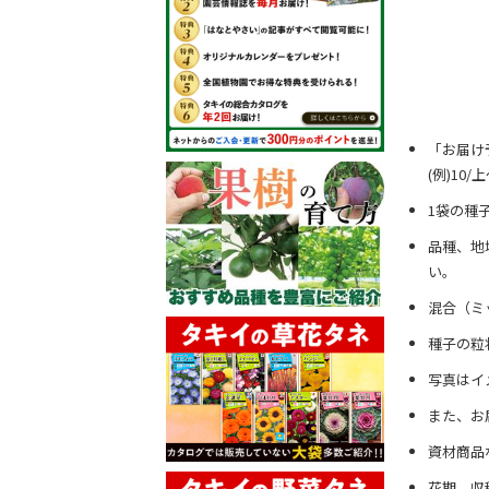
「お届け
(例)10
1袋の種
品種、地
い。
混合（ミ
種子の粒
写真はイ
また、お
資材商品
花期、収