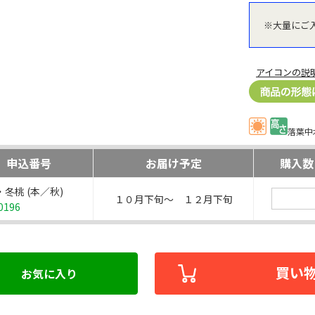
※大量にご
アイコンの説
落葉中
申込番号
お届け予定
購入数
冬桃 (本／秋)
１０月下旬～ １２月下旬
0196
買い
お気に入り