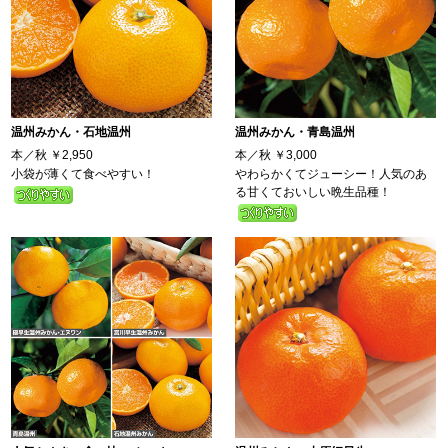
温州みかん・石地温州
温州みかん・青島温州
本／秋
￥2,950
本／秋
￥3,000
小袋が薄くて食べやすい！
やわらかくてジューシー！人気のあ
る甘くておいしい晩生品種！