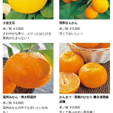
土佐文旦
明和きんかん
本／秋
￥3,000
本／秋
￥3,000
さわやかな香り、ぷりっとはじける
甘くておいしい！
果肉がたまらない！
温州みかん・寿太郎温州
かんきつ・西南のひかり 農水省登録
品種
本／秋
￥4,800
本／秋
￥3,000
温州みかんの中でも甘いといわれ
る！
甘くて食べやすい早生種！