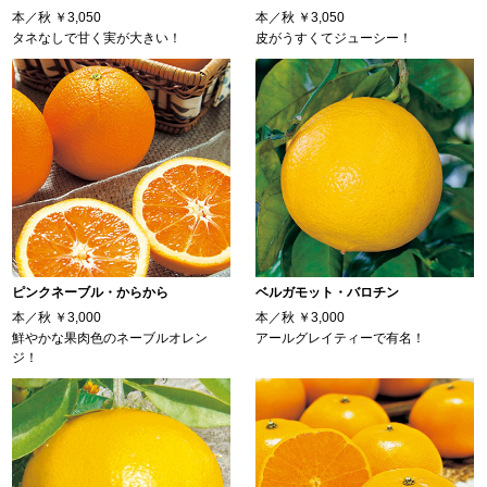
本／秋
￥3,050
本／秋
￥3,050
タネなしで甘く実が大きい！
皮がうすくてジューシー！
ピンクネーブル・からから
ベルガモット・バロチン
本／秋
￥3,000
本／秋
￥3,000
鮮やかな果肉色のネーブルオレン
アールグレイティーで有名！
ジ！