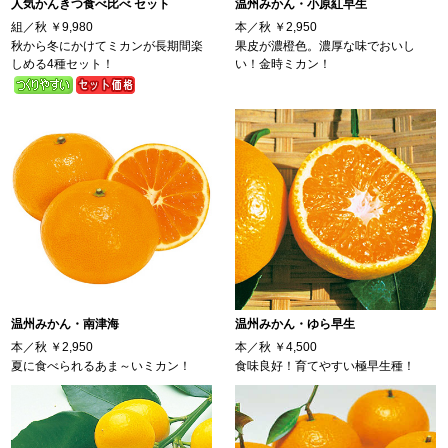
人気かんきつ食べ比べ セット
温州みかん・小原紅早生
組／秋
￥9,980
本／秋
￥2,950
秋から冬にかけてミカンが長期間楽
果皮が濃橙色。濃厚な味でおいし
しめる4種セット！
い！金時ミカン！
温州みかん・南津海
温州みかん・ゆら早生
本／秋
￥2,950
本／秋
￥4,500
夏に食べられるあま～いミカン！
食味良好！育てやすい極早生種！