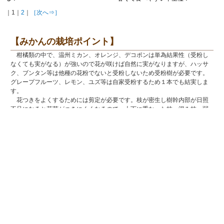
｜1｜
2
｜
［次へ⇒］
【みかんの栽培ポイント】
柑橘類の中で、温州ミカン、オレンジ、デコポンは単為結果性（受粉し
なくても実がなる）が強いので花が咲けば自然に実がなりますが、ハッサ
ク、ブンタン等は他種の花粉でないと受粉しないため受粉樹が必要です。
グレープフルーツ、レモン、ユズ等は自家受粉するため１本でも結実しま
す。
花つきをよくするためには剪定が必要です。枝が密生し樹幹内部が日照
不足になると花芽がつきにくくなるので、上下に重なった枝、混み枝、弱
小枝および前年に結果した枝を切り取ります。昨春に伸びた枝の先端に花
芽が多くつくので、その半数くらいの枝を切り返し、翌年の結果枝をつく
っておきます。この剪定は厳寒期を過ぎてから春の萌芽期までが適期で
す。
果実が多くつきすぎると樹が弱り、翌年の花つきが悪くなり、果実の品
質も落ちるので果実の間引き（摘果）が必要です。また、常緑の柑橘類は
年中肥料を吸収するため、肥料切れを防ぐことも重要なポイントです。た
だし肥料過多、特にチッソ分が多すぎると葉が過剰に茂り、花つきが悪く
なります。