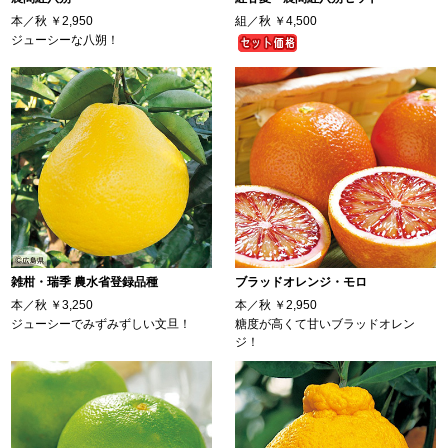
本／秋
￥2,950
組／秋
￥4,500
ジューシーな八朔！
雑柑・瑞季 農水省登録品種
ブラッドオレンジ・モロ
本／秋
￥3,250
本／秋
￥2,950
ジューシーでみずみずしい文旦！
糖度が高くて甘いブラッドオレン
ジ！