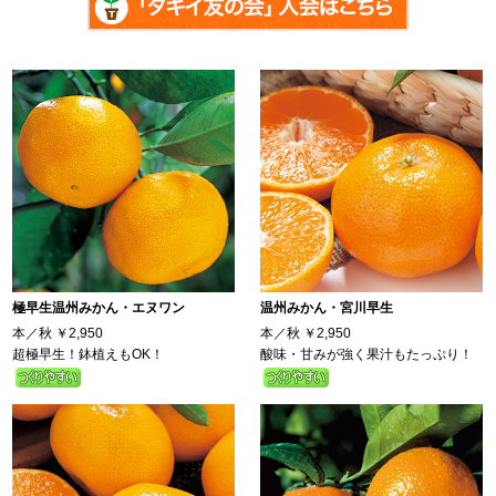
極早生温州みかん・エヌワン
温州みかん・宮川早生
本／秋
￥2,950
本／秋
￥2,950
超極早生！鉢植えもOK！
酸味・甘みが強く果汁もたっぷり！