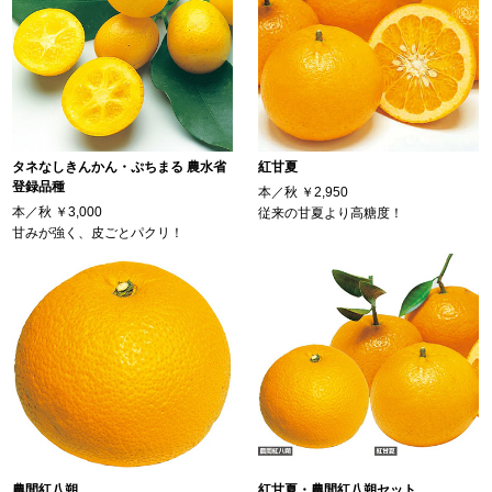
タネなしきんかん・ぷちまる 農水省
紅甘夏
登録品種
本／秋
￥2,950
本／秋
￥3,000
従来の甘夏より高糖度！
甘みが強く、皮ごとパクリ！
農間紅八朔
紅甘夏・農間紅八朔セット