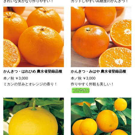
きれいな実がなり作りやすい！
カットしやすい高糖度のかんきつ！
かんきつ・はれひめ 農水省登録品種
かんきつ・みはや 農水省登録品種
本／秋
￥3,000
本／秋
￥3,000
ミカンの甘みとオレンジの香り！
作りやすく外観も美しい！