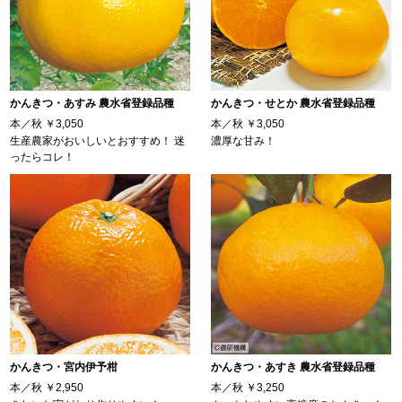
かんきつ・あすみ 農水省登録品種
かんきつ・せとか 農水省登録品種
本／秋
￥3,050
本／秋
￥3,050
生産農家がおいしいとおすすめ！ 迷
濃厚な甘み！
ったらコレ！
かんきつ・宮内伊予柑
かんきつ・あすき 農水省登録品種
本／秋
￥2,950
本／秋
￥3,250