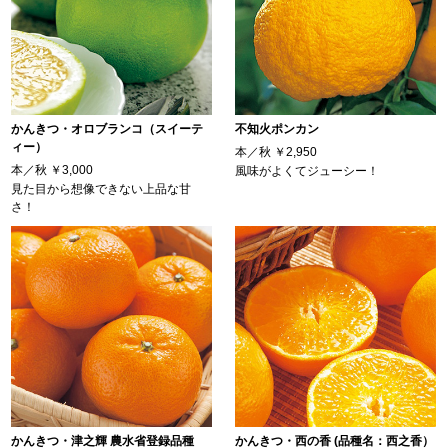
かんきつ・オロブランコ（スイーテ
不知火ポンカン
ィー）
本／秋
￥2,950
本／秋
￥3,000
風味がよくてジューシー！
見た目から想像できない上品な甘
さ！
かんきつ・津之輝 農水省登録品種
かんきつ・西の香 (品種名：西之香）