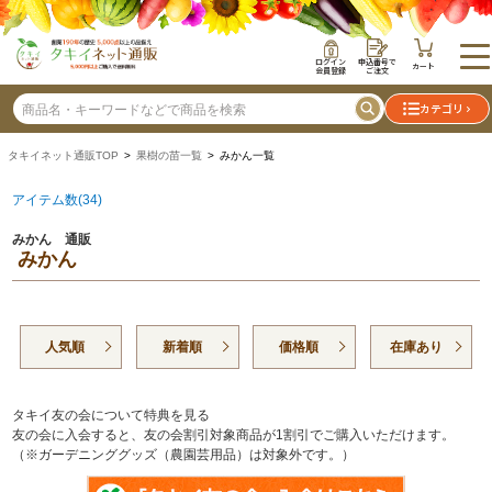
ログイン
申込番号で
カート
会員登録
ご注文
カテゴリ
タキイネット通販TOP
>
果樹の苗一覧
> みかん一覧
アイテム数(34)
みかん 通販
みかん
人気順
新着順
価格順
在庫あり
タキイ友の会について特典を見る
友の会に入会すると、友の会割引対象商品が1割引でご購入いただけます。
（※ガーデニンググッズ（農園芸用品）は対象外です。）