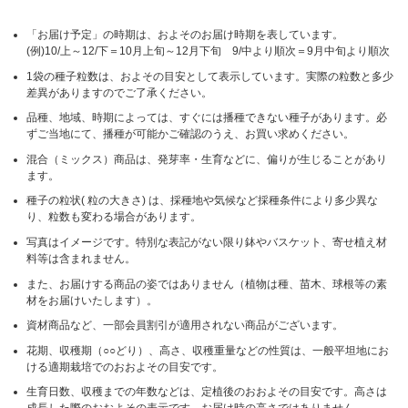
「お届け予定」の時期は、およそのお届け時期を表しています。
(例)10/上～12/下＝10月上旬～12月下旬 9/中より順次＝9月中旬より順次
1袋の種子粒数は、およその目安として表示しています。実際の粒数と多少
差異がありますのでご了承ください。
品種、地域、時期によっては、すぐには播種できない種子があります。必
ずご当地にて、播種が可能かご確認のうえ、お買い求めください。
混合（ミックス）商品は、発芽率・生育などに、偏りが生じることがあり
ます。
種子の粒状( 粒の大きさ) は、採種地や気候など採種条件により多少異な
り、粒数も変わる場合があります。
写真はイメージです。特別な表記がない限り鉢やバスケット、寄せ植え材
料等は含まれません。
また、お届けする商品の姿ではありません（植物は種、苗木、球根等の素
材をお届けいたします）。
資材商品など、一部会員割引が適用されない商品がございます。
花期、収穫期（○○どり）、高さ、収穫重量などの性質は、一般平坦地にお
ける適期栽培でのおおよその目安です。
生育日数、収穫までの年数などは、定植後のおおよその目安です。高さは