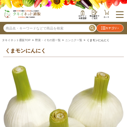
ログイン
申込番号で
カート
会員登録
ご注文
カテゴリ
タキイネット通販TOP
>
野菜・イモの苗一覧
>
ニンニク一覧
> くまモンにんにく
くまモンにんにく