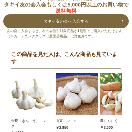
タキイ友の会入会もしくは5,000円以上のお買い物で
送料無料
タキイ友の会へ入会する
友の会に入会すると、友の会割引対象商品が1割引でご購入いただけます。
（※ガーデニンググッズ（農園芸用品）は対象外です。）
この商品を見た人は、こんな商品も見ていま
す
金郷（きんごう）ニンニ
山東ニンニク
島にんにく
ク
￥2,850
￥3,000