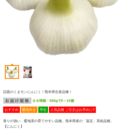
話題のくまモンにんにく！熊本県生産品種！
タネ球根・500gで5～15個
おすすめ
暖地向き
早生
人気品種 ご注文はお早めに!!
香りの強い、暖地系の育てやすい品種。熊本県産の「嘉定」系統品種。
【にんにく】