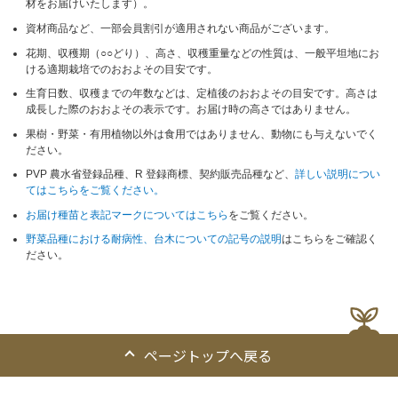
材をお届けいたします）。
資材商品など、一部会員割引が適用されない商品がございます。
花期、収穫期（○○どり）、高さ、収穫重量などの性質は、一般平坦地にお
ける適期栽培でのおおよその目安です。
生育日数、収穫までの年数などは、定植後のおおよその目安です。高さは
成長した際のおおよその表示です。お届け時の高さではありません。
果樹・野菜・有用植物以外は食用ではありません、動物にも与えないでく
ださい。
PVP 農水省登録品種、R 登録商標、契約販売品種など、
詳しい説明につい
てはこちらをご覧ください。
お届け種苗と表記マークについてはこちら
をご覧ください。
野菜品種における耐病性、台木についての記号の説明
はこちらをご確認く
ださい。
ページトップへ戻る