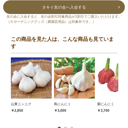
タキイ友の会へ入会する
友の会に入会すると、友の会割引対象商品が1割引でご購入いただけます。
（※ガーデニンググッズ（農園芸用品）は対象外です。）
この商品を見た人は、こんな商品も見ていま
す
山東ニンニク
島にんにく
紫にんにく
￥2,850
￥3,000
￥3,700