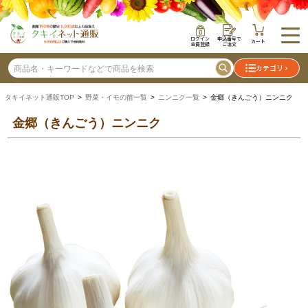
ログイン
申込番号で
カート
会員登録
ご注文
カテゴリ
タキイネット通販TOP
>
野菜・イモの苗一覧
>
ニンニク一覧
> 金郷（きんごう）ニンニク
金郷（きんごう）ニンニク