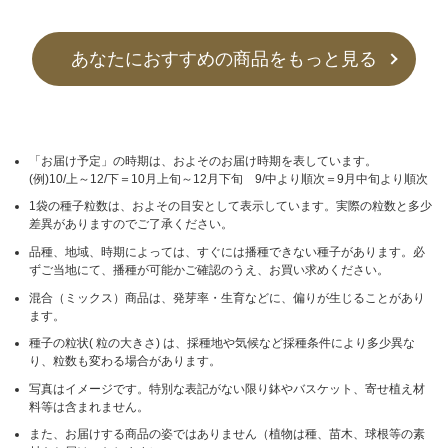
あなたにおすすめの商品をもっと見る
「お届け予定」の時期は、およそのお届け時期を表しています。
(例)10/上～12/下＝10月上旬～12月下旬 9/中より順次＝9月中旬より順次
1袋の種子粒数は、およその目安として表示しています。実際の粒数と多少
差異がありますのでご了承ください。
品種、地域、時期によっては、すぐには播種できない種子があります。必
ずご当地にて、播種が可能かご確認のうえ、お買い求めください。
混合（ミックス）商品は、発芽率・生育などに、偏りが生じることがあり
ます。
種子の粒状( 粒の大きさ) は、採種地や気候など採種条件により多少異な
り、粒数も変わる場合があります。
写真はイメージです。特別な表記がない限り鉢やバスケット、寄せ植え材
料等は含まれません。
また、お届けする商品の姿ではありません（植物は種、苗木、球根等の素