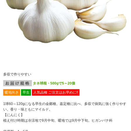
多収で作りやすい
タネ球根・500gで5～20個
暖地向き
早生
人気品種 ご注文はお早めに!!
1球60～120gになる早生の金郷種。嘉定種に比べ、多収で病気に強く作りやす
い。香り・味ともにマイルド。
【にんにく】
植え付け時期は冷涼地で9月中旬、暖地では9月中下旬。ヒガンバナ科