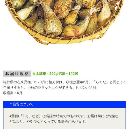
タネ球根・500gで30～140球
福井県の在来品種。8～9月に植え付け、収穫は翌年6月。「らくだ」と同じく2
年掘りすると、小粒の花ラッキョウができる。ヒガンバナ科
収穫期：6月
＊品質について
●量目(「1kg」など）は袋詰め時点でのものです。お届け時には乾燥な
どにより、やや少なくなっている場合があります。