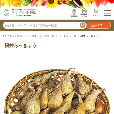
ログイン
申込番号で
カート
会員登録
ご注文
カテゴリ
タキイネット通販TOP
>
野菜・イモの苗一覧
>
らっきょう一覧
> 福井らっきょう
福井らっきょう