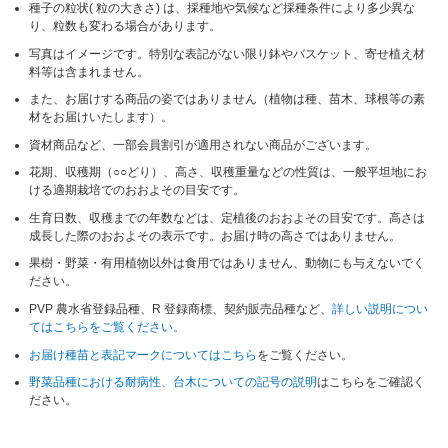
種子の粒状( 粒の大きさ) は、採種地や気候など採種条件により多少異な
り、粒数も変わる場合があります。
写真はイメージです。特別な表記がない限り鉢やバスケット、寄せ植え材
料等は含まれません。
また、お届けする商品の姿ではありません（植物は種、苗木、球根等の素
材をお届けいたします）。
資材商品など、一部会員割引が適用されない商品がございます。
花期、収穫期（○○どり）、高さ、収穫重量などの性質は、一般平坦地にお
ける適期栽培でのおおよその目安です。
生育日数、収穫までの年数などは、定植後のおおよその目安です。高さは
成長した際のおおよその表示です。お届け時の高さではありません。
果樹・野菜・有用植物以外は食用ではありません、動物にも与えないでく
ださい。
PVP 農水省登録品種、R 登録商標、契約販売品種など、
詳しい説明につい
てはこちらをご覧ください。
お届け種苗と表記マークについてはこちら
をご覧ください。
野菜品種における耐病性、台木についての記号の説明
はこちらをご確認く
ださい。