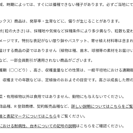
域、時期によっては、すぐには播種できない種子があります。必ずご当地に
ックス）商品は、発芽率・生育などに、偏りが生じることがあります。
状( 粒の大きさ) は、採種地や気候など採種条件により多少異なり、粒数も変
メージです。特別な表記がない限り鉢やバスケット、寄せ植え材料等は含ま
届けする商品の姿ではありません（植物は種、苗木、球根等の素材をお届け
など、一部会員割引が適用されない商品がございます。
穫期（○○どり）、高さ、収穫重量などの性質は、一般平坦地における適期
、収穫までの年数などは、定植後のおおよその目安です。高さは成長した際
菜・有用植物以外は食用ではありません、動物にも与えないでください。
録品種、R 登録商標、契約販売品種など、
詳しい説明についてはこちらをご覧
苗と表記マークについてはこちら
をご覧ください。
における耐病性、台木についての記号の説明
はこちらをご確認ください。