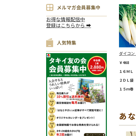
メルマガ会員募集中
お得な情報配信中
登録はこちらから ➡
人気特集
ダイコン
￥468
１６ＭＬ 
２ＤＬ袋 
１５ｍ巻 
あ