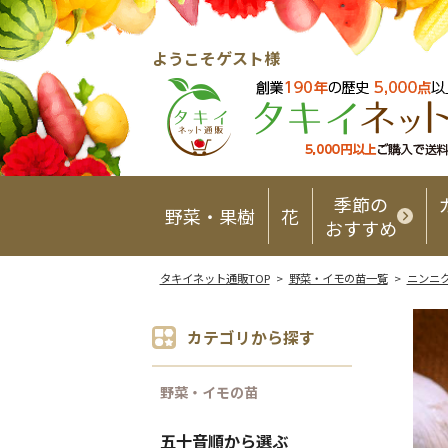
ようこそゲスト様
季節の
野菜・果樹
花
おすすめ
タキイネット通販TOP
>
野菜・イモの苗一覧
>
ニンニ
カテゴリから探す
野菜・イモの苗
五十音順から選ぶ