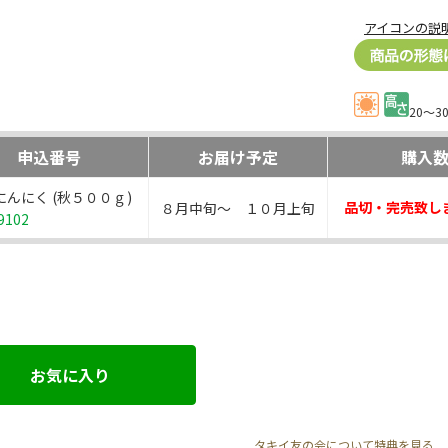
アイコンの説
20～3
申込番号
お届け予定
購入
にんにく (秋５００ｇ)
品切・完売致し
８月中旬～ １０月上旬
9102
お気に入り
タキイ友の会について特典を見る