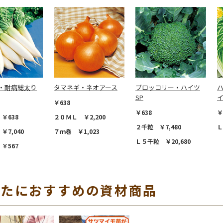
・耐病総太り
タマネギ・ネオアース
ブロッコリー・ハイツ
SP
￥638
￥638
￥
￥638
２０ＭＬ ￥2,200
２千粒 ￥7,480
Ｌ
￥7,040
７ｍ巻 ￥1,023
Ｌ５千粒 ￥20,680
￥567
なたにおすすめの資材商品