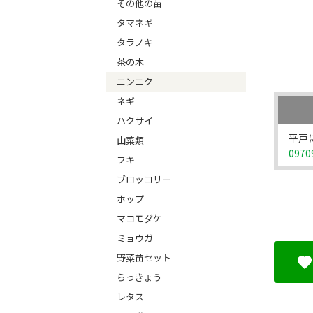
その他の苗
タマネギ
タラノキ
茶の木
ニンニク
ネギ
ハクサイ
平戸
山菜類
0970
フキ
ブロッコリー
ホップ
マコモダケ
ミョウガ
野菜苗セット
らっきょう
レタス