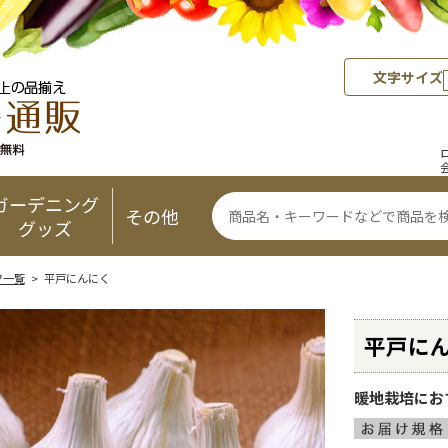
文字サイズ
ガーデニング
その他
グッズ
ク一覧
> 平戸にんにく
平戸に
暖地栽培にお