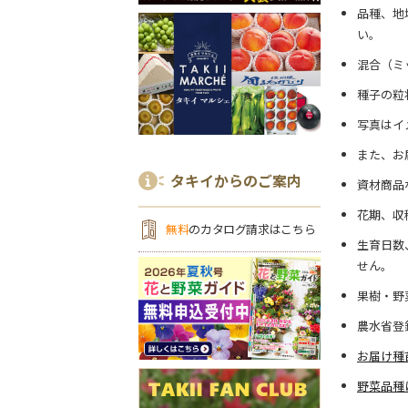
品種、地
い。
混合（ミ
種子の粒
写真はイ
また、お
タキイからのご案内
資材商品
花期、収
無料
のカタログ請求はこちら
生育日数
せん。
果樹・野
農水省登
お届け種
野菜品種