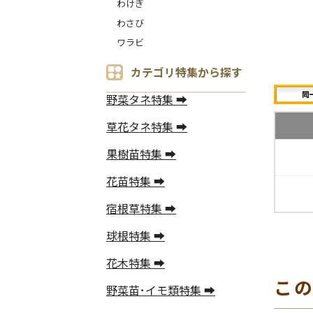
わけぎ
わさび
ワラビ
カテゴリ特集から探す
野菜タネ特集 ➡
草花タネ特集 ➡
果樹苗特集 ➡
花苗特集 ➡
宿根草特集 ➡
球根特集 ➡
花木特集 ➡
こ
野菜苗･イモ類特集 ➡