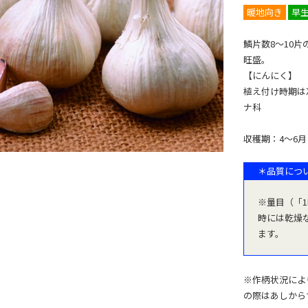
暖地向き
早
鱗片数8～10片
旺盛。
【にんにく】
植え付け時期は
ナ科
収穫期：4～6月
＊品質につ
※量目（「
時には乾燥
ます。
※作柄状況によ
の際はあしから