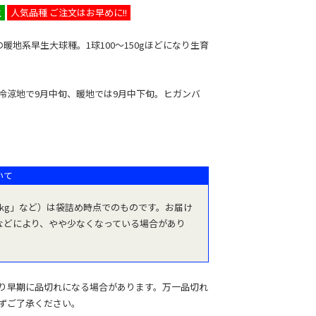
生
人気品種 ご注文はお早めに!!
の暖地系早生大球種。1球100～150gほどになり生育
冷涼地で9月中旬、暖地では9月中下旬。ヒガンバ
いて
1kg」など）は袋詰め時点でのものです。お届け
などにより、やや少なくなっている場合があり
り早期に品切れになる場合があります。万一品切れ
ずご了承ください。