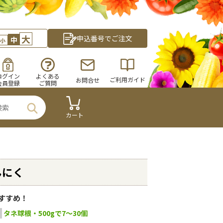
大
申込番号でご注文
中
小
ログイン
よくある
ご利用ガイド
お問合せ
会員登録
ご質問
カート
んにく
すすめ！
タネ球根・500gで7～30個