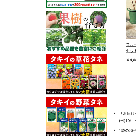
ブル
セッ
￥4,8
「お届け
(例)10
1袋の種