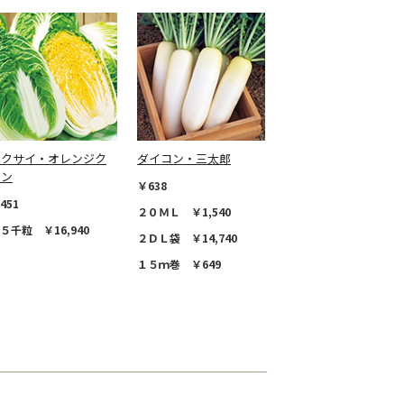
ハクサイ・オレンジク
ダイコン・三太郎
イン
￥638
451
２０ＭＬ ￥1,540
５千粒 ￥16,940
２ＤＬ袋 ￥14,740
１５ｍ巻 ￥649