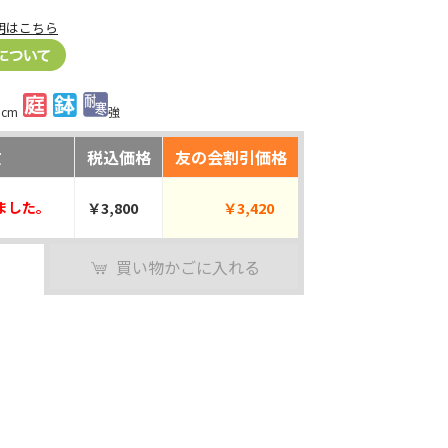
明はこちら
0cm
強
数
税込価格
友の会割引価格
ました。
￥3,800
￥3,420
買い物かごに入れる