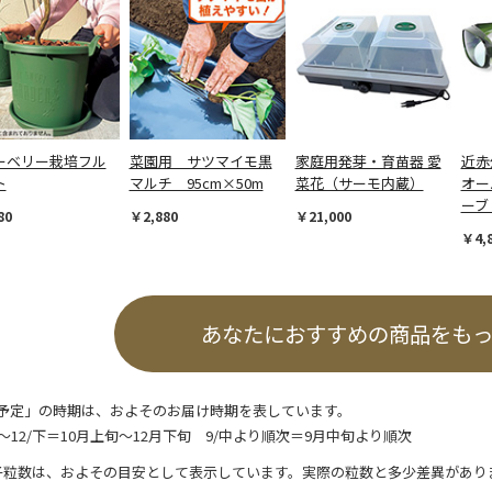
ーベリー栽培フル
菜園用 サツマイモ黒
家庭用発芽・育苗器 愛
近赤
ト
マルチ 95cm×50m
菜花（サーモ内蔵）
オー
ーブ
80
￥2,880
￥21,000
￥4,
あなたにおすすめの商品をも
予定」の時期は、およそのお届け時期を表しています。
/上～12/下＝10月上旬～12月下旬 9/中より順次＝9月中旬より順次
子粒数は、およその目安として表示しています。実際の粒数と多少差異があり