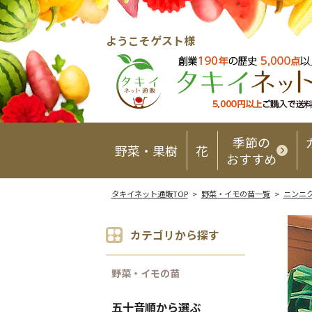
ようこそゲスト様
季節の
野菜・果樹
花
おすすめ
タキイネット通販TOP
>
野菜・イモの苗一覧
>
ニンニ
カテゴリから探す
野菜・イモの苗
五十音順から選ぶ