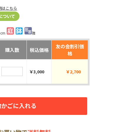
明はこちら
0cm
強
友の会割引価
購入数
税込価格
格
￥3,000
￥2,700
物かごに入れる