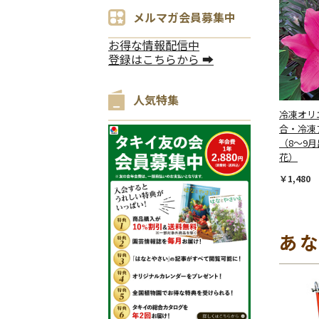
メルマガ会員募集中
お得な情報配信中
登録はこちらから ➡
人気特集
冷凍オリ
合・冷凍
（8～9月
花）
￥1,480
あ