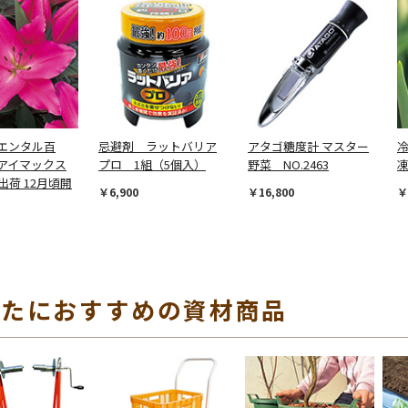
エンタル百
忌避剤 ラットバリア
アタゴ糖度計 マスター
アイマックス
プロ 1組（5個入）
野菜 NO.2463
出荷 12月頃開
￥6,900
￥16,800
￥
なたにおすすめの資材商品