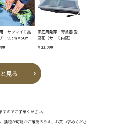
用 サツマイモ黒
家庭用発芽・育苗器 愛
チ 95cm×50m
菜花（サーモ内蔵）
880
￥21,000
っと見る
ますのでご了承ください。
て、播種が可能かご確認のうえ、お買い求めくださ