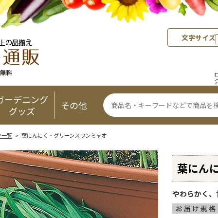
文字サイズ
ガーデニング
その他
グッズ
ク一覧
> 葉にんにく・グリーンスワンミャオ
葉にん
やわらかく、