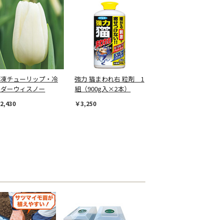
冷凍チューリップ・冷
強力 猫まわれ右 粒剤 1
凍ダーウィスノー
組（900g入×2本）
2,430
￥3,250