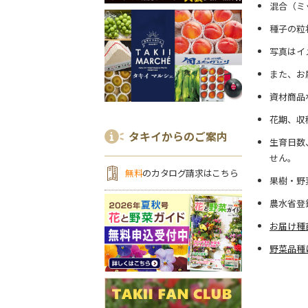
混合（ミ
種子の粒
写真はイ
また、お
資材商品
花期、収
タキイからのご案内
生育日数
せん。
無料
のカタログ請求はこちら
果樹・野
農水省登
お届け種
野菜品種