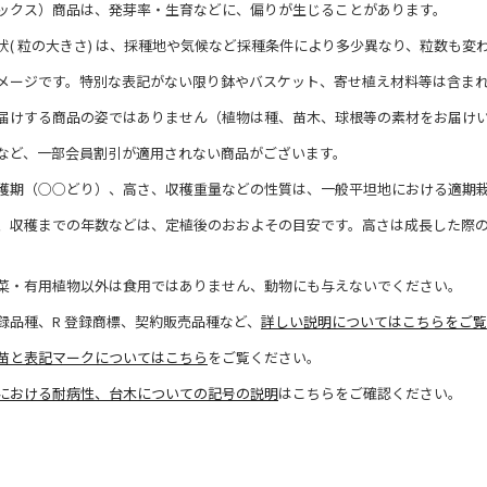
ックス）商品は、発芽率・生育などに、偏りが生じることがあります。
状( 粒の大きさ) は、採種地や気候など採種条件により多少異なり、粒数も変
メージです。特別な表記がない限り鉢やバスケット、寄せ植え材料等は含ま
届けする商品の姿ではありません（植物は種、苗木、球根等の素材をお届け
など、一部会員割引が適用されない商品がございます。
穫期（○○どり）、高さ、収穫重量などの性質は、一般平坦地における適期
、収穫までの年数などは、定植後のおおよその目安です。高さは成長した際
菜・有用植物以外は食用ではありません、動物にも与えないでください。
録品種、R 登録商標、契約販売品種など、
詳しい説明についてはこちらをご覧
苗と表記マークについてはこちら
をご覧ください。
における耐病性、台木についての記号の説明
はこちらをご確認ください。