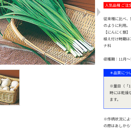
人気品種 ご注文
従来種に比べ、
のように利用。
【にんにく類】
植え付け時期は
ナ科
収穫期：11月
＊品質につ
※量目（「
時には乾燥
ます。
※作柄状況によ
の際はあしから