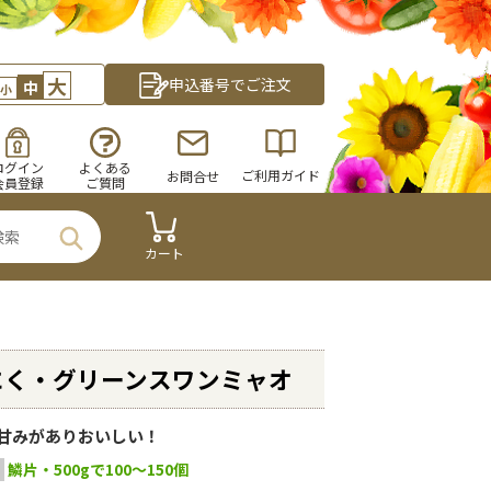
大
申込番号でご注文
中
小
ログイン
よくある
ご利用ガイド
お問合せ
会員登録
ご質問
カート
にく・グリーンスワンミャオ
甘みがありおいしい！
鱗片・500gで100～150個