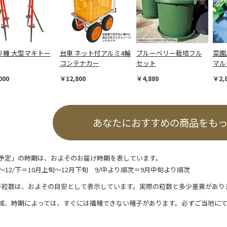
り機 大型マキトー
台車 ネット付アルミ4輪
ブルーベリー栽培フル
菜園
コンテナカー
セット
マル
000
￥12,800
￥4,880
￥2,
あなたにおすすめの商品をも
予定」の時期は、およそのお届け時期を表しています。
/上～12/下＝10月上旬～12月下旬 9/中より順次＝9月中旬より順次
子粒数は、およその目安として表示しています。実際の粒数と多少差異があり
域、時期によっては、すぐには播種できない種子があります。必ずご当地に