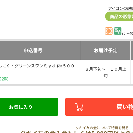
アイコンの説
30～4
申込番号
お届け予定
んにく・グリーンスワンミャオ (秋５００
８月下旬～ １０月上
旬
9208
買い
お気に入り
タキイ友の会について特典を見る