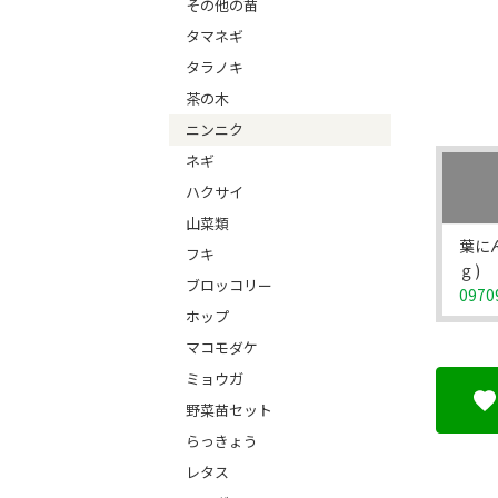
その他の苗
タマネギ
タラノキ
茶の木
ニンニク
ネギ
ハクサイ
山菜類
葉に
フキ
ｇ)
ブロッコリー
0970
ホップ
マコモダケ
ミョウガ
野菜苗セット
らっきょう
レタス