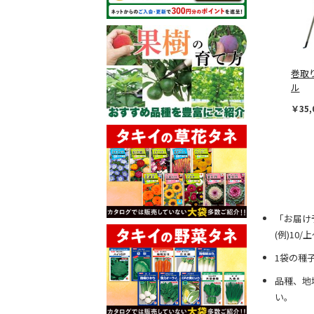
巻取
ル
￥35,
「お届け
(例)10
1袋の種
品種、地
い。