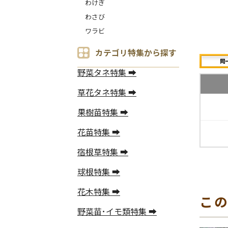
わけぎ
わさび
ワラビ
カテゴリ特集から探す
野菜タネ特集 ➡
草花タネ特集 ➡
果樹苗特集 ➡
花苗特集 ➡
宿根草特集 ➡
球根特集 ➡
花木特集 ➡
こ
野菜苗･イモ類特集 ➡