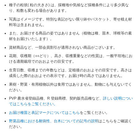
種子の粒状( 粒の大きさ) は、採種地や気候など採種条件により多少異な
り、粒数も変わる場合があります。
写真はイメージです。特別な表記がない限り鉢やバスケット、寄せ植え材
料等は含まれません。
また、お届けする商品の姿ではありません（植物は種、苗木、球根等の素
材をお届けいたします）。
資材商品など、一部会員割引が適用されない商品がございます。
花期、収穫期（○○どり）、高さ、収穫重量などの性質は、一般平坦地にお
ける適期栽培でのおおよその目安です。
生育日数、収穫までの年数などは、定植後のおおよその目安です。高さは
成長した際のおおよその表示です。お届け時の高さではありません。
果樹・野菜・有用植物以外は食用ではありません、動物にも与えないでく
ださい。
PVP 農水省登録品種、R 登録商標、契約販売品種など、
詳しい説明につい
てはこちらをご覧ください。
お届け種苗と表記マークについてはこちら
をご覧ください。
野菜品種における耐病性、台木についての記号の説明
はこちらをご確認く
ださい。