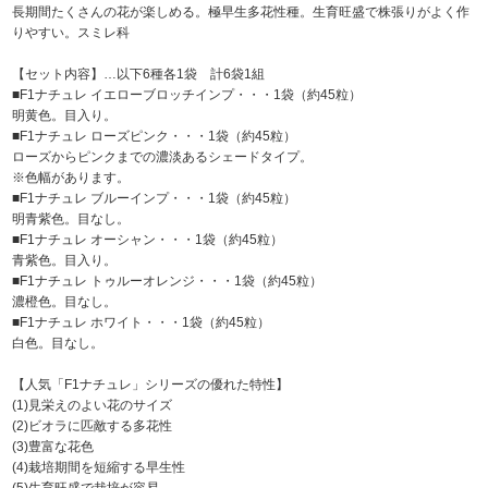
長期間たくさんの花が楽しめる。極早生多花性種。生育旺盛で株張りがよく作
りやすい。スミレ科
【セット内容】…以下6種各1袋 計6袋1組
■F
1
ナチュレ イエローブロッチインプ・・・1袋（約45粒）
明黄色。目入り。
■F
1
ナチュレ ローズピンク・・・1袋（約45粒）
ローズからピンクまでの濃淡あるシェードタイプ。
※色幅があります。
■F
1
ナチュレ ブルーインプ・・・1袋（約45粒）
明青紫色。目なし。
■F
1
ナチュレ オーシャン・・・1袋（約45粒）
青紫色。目入り。
■F
1
ナチュレ トゥルーオレンジ・・・1袋（約45粒）
濃橙色。目なし。
■F
1
ナチュレ ホワイト・・・1袋（約45粒）
白色。目なし。
【人気「F
1
ナチュレ」シリーズの優れた特性】
(1)見栄えのよい花のサイズ
(2)ビオラに匹敵する多花性
(3)豊富な花色
(4)栽培期間を短縮する早生性
(5)生育旺盛で栽培が容易