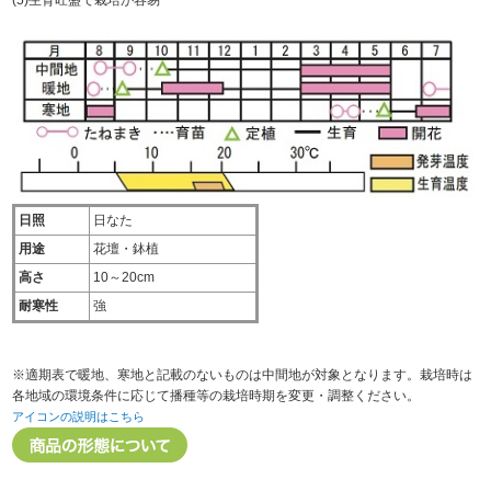
日照
日なた
用途
花壇・鉢植
高さ
10～20cm
耐寒性
強
※適期表で暖地、寒地と記載のないものは中間地が対象となります。栽培時は
各地域の環境条件に応じて播種等の栽培時期を変更・調整ください。
アイコンの説明はこちら