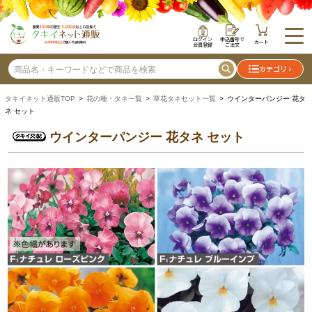
ログイン
申込番号で
カート
会員登録
ご注文
カテゴリ
タキイネット通販TOP
>
花の種・タネ一覧
>
草花タネセット一覧
> ウインターパンジー 花タ
ネ セット
ウインターパンジー 花タネ セット