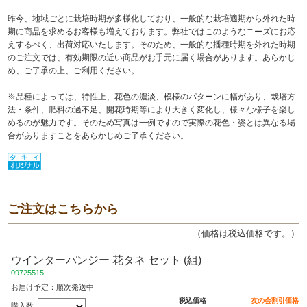
昨今、地域ごとに栽培時期が多様化しており、一般的な栽培適期から外れた時
期に商品を求めるお客様も増えております。弊社ではこのようなニーズにお応
えするべく、出荷対応いたします。そのため、一般的な播種時期を外れた時期
のご注文では、有効期限の近い商品がお手元に届く場合があります。あらかじ
め、ご了承の上、ご利用ください。
※品種によっては、特性上、花色の濃淡、模様のパターンに幅があり、栽培方
法・条件、肥料の過不足、開花時期等により大きく変化し、様々な様子を楽し
めるのが魅力です。そのため写真は一例ですので実際の花色・姿とは異なる場
合がありますことをあらかじめご了承ください。
ご注文はこちらから
（価格は税込価格です。）
ウインターパンジー 花タネ セット (組)
09725515
お届け予定：順次発送中
税込価格
友の会割引価格
購入数