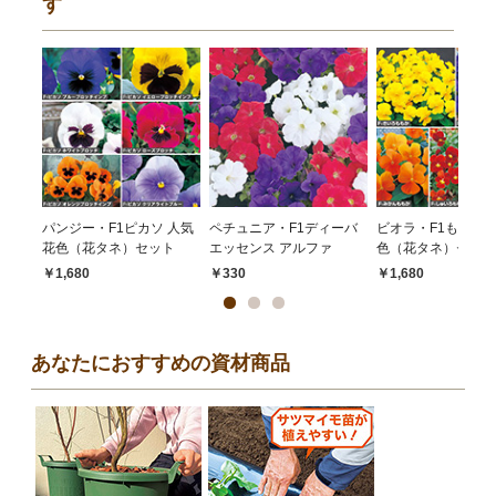
す
パンジー・F1ピカソ 人気
ペチュニア・F1ディーバ
ビオラ・F1ももか 
花色（花タネ）セット
エッセンス アルファ
色（花タネ）セット
￥1,680
￥330
￥1,680
あなたにおすすめの資材商品