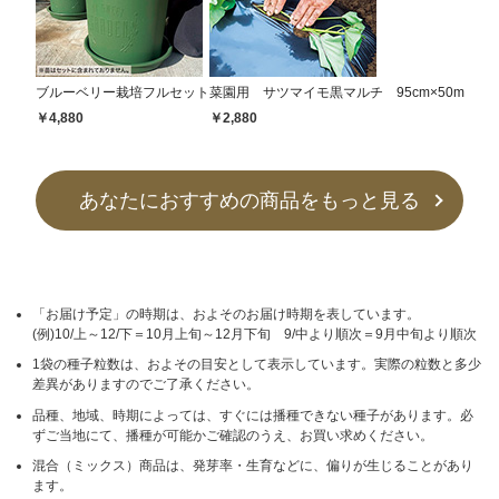
ブルーベリー栽培フルセット
菜園用 サツマイモ黒マルチ 95cm×50m
￥4,880
￥2,880
あなたにおすすめの商品をもっと見る
「お届け予定」の時期は、およそのお届け時期を表しています。
(例)10/上～12/下＝10月上旬～12月下旬 9/中より順次＝9月中旬より順次
1袋の種子粒数は、およその目安として表示しています。実際の粒数と多少
差異がありますのでご了承ください。
品種、地域、時期によっては、すぐには播種できない種子があります。必
ずご当地にて、播種が可能かご確認のうえ、お買い求めください。
混合（ミックス）商品は、発芽率・生育などに、偏りが生じることがあり
ます。