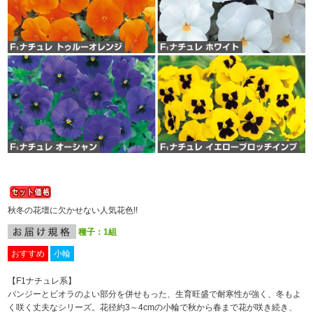
秋冬の花壇に欠かせない人気花色!!
種子：1組
おすすめ
小輪
【F
1
ナチュレ系】
パンジーとビオラのよい部分を併せもった、生育旺盛で耐寒性が強く、冬もよ
く咲く丈夫なシリーズ。花径約3～4cmの小輪で秋から春まで花が咲き続き、