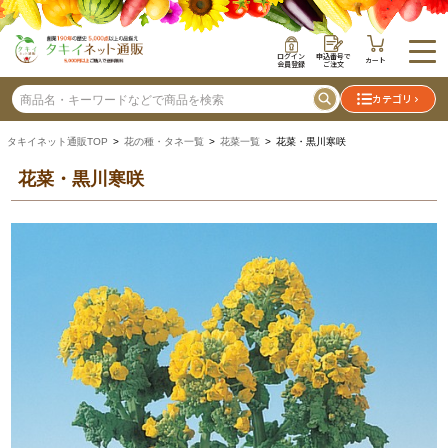
ログイン
申込番号で
カート
会員登録
ご注文
カテゴリ
タキイネット通販TOP
>
花の種・タネ一覧
>
花菜一覧
> 花菜・黒川寒咲
花菜・黒川寒咲