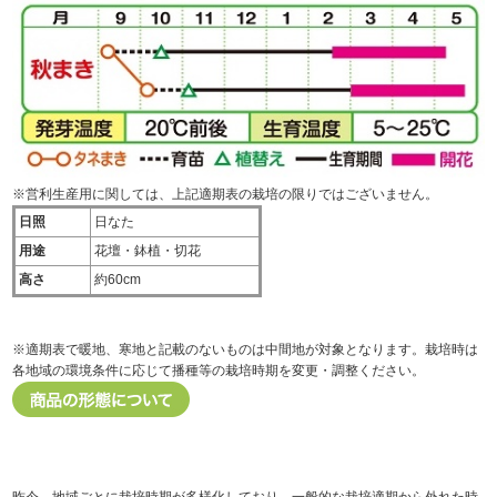
※営利生産用に関しては、上記適期表の栽培の限りではございません。
日照
日なた
用途
花壇・鉢植・切花
高さ
約60cm
※適期表で暖地、寒地と記載のないものは中間地が対象となります。栽培時は
各地域の環境条件に応じて播種等の栽培時期を変更・調整ください。
昨今、地域ごとに栽培時期が多様化しており、一般的な栽培適期から外れた時