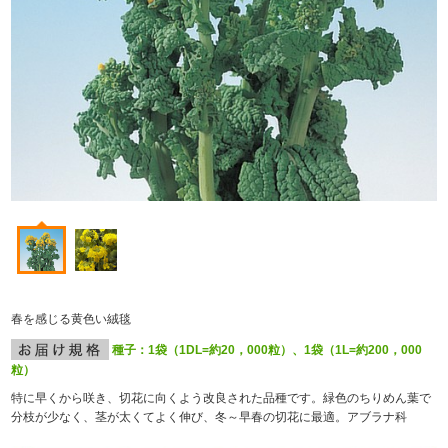
春を感じる黄色い絨毯
種子：1袋（1DL=約20，000粒）、1袋（1L=約200，000
粒）
特に早くから咲き、切花に向くよう改良された品種です。緑色のちりめん葉で
分枝が少なく、茎が太くてよく伸び、冬～早春の切花に最適。アブラナ科