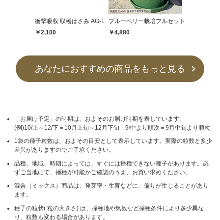
衝撃吸収 収穫はさみ AG-1
ブルーベリー栽培フルセット
￥2,100
￥4,880
あなたにおすすめの商品をもっと見る
「お届け予定」の時期は、およそのお届け時期を表しています。
(例)10/上～12/下＝10月上旬～12月下旬 9/中より順次＝9月中旬より順次
1袋の種子粒数は、およその目安として表示しています。実際の粒数と多少
差異がありますのでご了承ください。
品種、地域、時期によっては、すぐには播種できない種子があります。必
ずご当地にて、播種が可能かご確認のうえ、お買い求めください。
混合（ミックス）商品は、発芽率・生育などに、偏りが生じることがあり
ます。
種子の粒状( 粒の大きさ) は、採種地や気候など採種条件により多少異な
り、粒数も変わる場合があります。