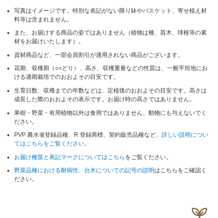
写真はイメージです。特別な表記がない限り鉢やバスケット、寄せ植え材
料等は含まれません。
また、お届けする商品の姿ではありません（植物は種、苗木、球根等の素
材をお届けいたします）。
資材商品など、一部会員割引が適用されない商品がございます。
花期、収穫期（○○どり）、高さ、収穫重量などの性質は、一般平坦地にお
ける適期栽培でのおおよその目安です。
生育日数、収穫までの年数などは、定植後のおおよその目安です。高さは
成長した際のおおよその表示です。お届け時の高さではありません。
果樹・野菜・有用植物以外は食用ではありません、動物にも与えないでく
ださい。
PVP 農水省登録品種、R 登録商標、契約販売品種など、
詳しい説明につい
てはこちらをご覧ください。
お届け種苗と表記マークについてはこちら
をご覧ください。
野菜品種における耐病性、台木についての記号の説明
はこちらをご確認く
ださい。