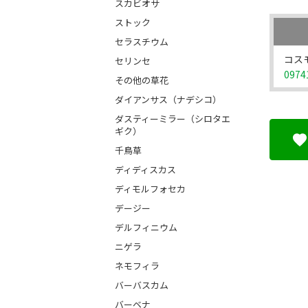
スカビオサ
ストック
セラスチウム
コス
セリンセ
0974
その他の草花
ダイアンサス（ナデシコ）
ダスティーミラー（シロタエ
ギク）
千鳥草
ディディスカス
ディモルフォセカ
デージー
デルフィニウム
ニゲラ
ネモフィラ
バーバスカム
バーベナ