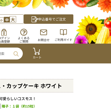
大
申込番号でご注文
中
小
ログイン
よくある
ご利用ガイド
お問合せ
会員登録
ご質問
カート
・カップケーキ ホワイト
可愛らしいコスモス！
種子：１袋（約15粒）