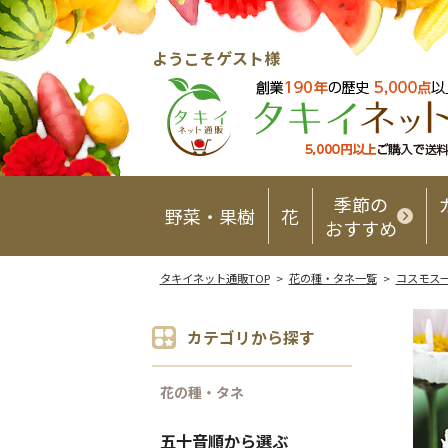
ようこそゲスト様
季節の
野菜・果樹
花
おすすめ
タキイネット通販TOP
>
花の種・タネ一覧
>
コスモス
カテゴリから探す
花の種・タネ
五十音順から選ぶ