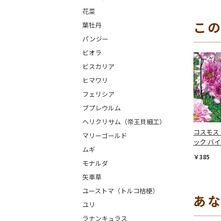
花菜
こ
葉牡丹
パンジー
ビオラ
ビスカリア
ヒマワリ
フェリシア
ブプレウルム
ヘリクリサム（帝王貝細工）
コスモス
マリーゴールド
ック バ
ムギ
￥385
モナルダ
矢車草
ユーストマ（トルコ桔梗）
あ
ユリ
ラナンキュラス