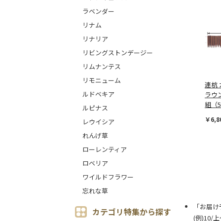
ラベンダー
リナム
リナリア
リビングストンデージー
リムナンテス
リモニューム
連杭
ルドベキア
ラウン
組（
ルピナス
￥6,8
レウイシア
れんげ草
ローレンティア
ロベリア
ワイルドフラワー
忘れな草
「お届け
カテゴリ特集から探す
(例)10