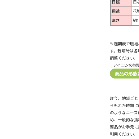
日照
日
用途
花
高さ
約1
※適期表で暖地
す。栽培時は各
調整ください。
アイコンの説
昨今、地域ごと
ら外れた時期に
のようなニーズ
め、一般的な播
商品がお手元に
利用ください。