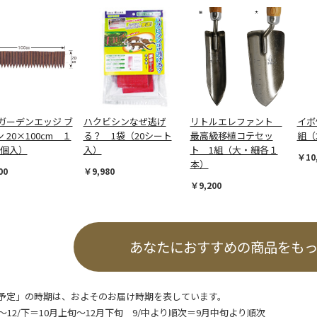
 ガーデンエッジ ブ
ハクビシンなぜ逃げ
リトルエレファント
イボ竹
 20×100cm １
る？ 1袋（20シート
最高級移植コテセッ
組（
5個入）
入）
ト 1組（大・細各１
￥10
本）
00
￥9,980
￥9,200
あなたにおすすめの商品をも
予定」の時期は、およそのお届け時期を表しています。
/上～12/下＝10月上旬～12月下旬 9/中より順次＝9月中旬より順次