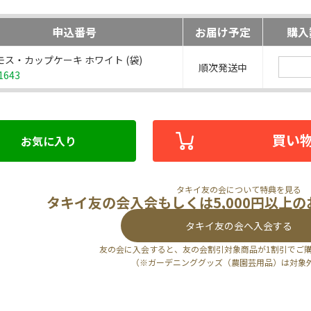
申込番号
お届け予定
購入
モス・カップケーキ ホワイト (袋)
順次発送中
1643
買い
お気に入り
タキイ友の会について特典を見る
タキイ友の会入会もしくは5,000円以上
タキイ友の会へ入会する
友の会に入会すると、友の会割引対象商品が1割引でご
（※ガーデニンググッズ（農園芸用品）は対象