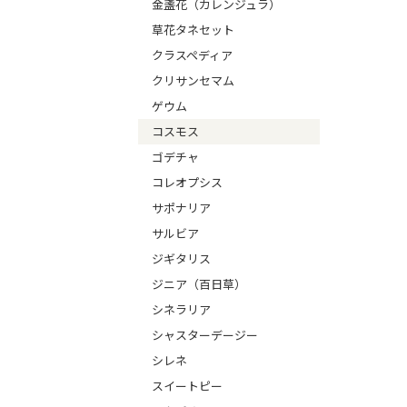
金盞花（カレンジュラ）
草花タネセット
クラスペディア
クリサンセマム
ゲウム
コスモス
ゴデチャ
コレオプシス
サポナリア
サルビア
ジギタリス
ジニア（百日草）
シネラリア
シャスターデージー
シレネ
スイートピー