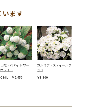
ています
日紅・バディ ドワー
カルミア・スティールウ
フホワイト
ッド
０ＭＬ ￥2,450
￥3,300