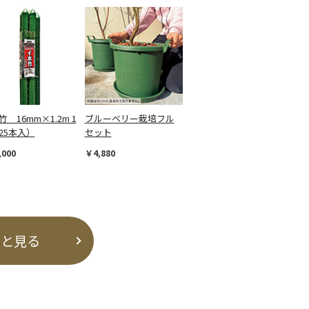
 16mm×1.2m 1
ブルーベリー栽培フル
25本入）
セット
,000
￥4,880
っと見る