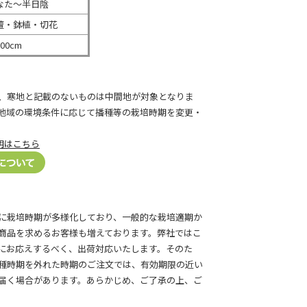
なた～半日陰
壇・鉢植・切花
00cm
、寒地と記載のないものは中間地が対象となりま
地域の環境条件に応じて播種等の栽培時期を変更・
明はこちら
に栽培時期が多様化しており、一般的な栽培適期か
商品を求めるお客様も増えております。弊社ではこ
にお応えするべく、出荷対応いたします。そのた
種時期を外れた時期のご注文では、有効期限の近い
届く場合があります。あらかじめ、ご了承の上、ご