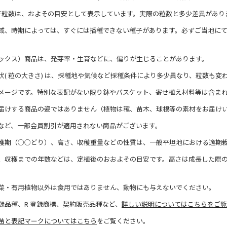
子粒数は、およその目安として表示しています。実際の粒数と多少差異があり
域、時期によっては、すぐには播種できない種子があります。必ずご当地に
ックス）商品は、発芽率・生育などに、偏りが生じることがあります。
状( 粒の大きさ) は、採種地や気候など採種条件により多少異なり、粒数も変
メージです。特別な表記がない限り鉢やバスケット、寄せ植え材料等は含ま
届けする商品の姿ではありません（植物は種、苗木、球根等の素材をお届け
など、一部会員割引が適用されない商品がございます。
穫期（○○どり）、高さ、収穫重量などの性質は、一般平坦地における適期
、収穫までの年数などは、定植後のおおよその目安です。高さは成長した際
菜・有用植物以外は食用ではありません、動物にも与えないでください。
録品種、R 登録商標、契約販売品種など、
詳しい説明についてはこちらをご覧
苗と表記マークについてはこちら
をご覧ください。