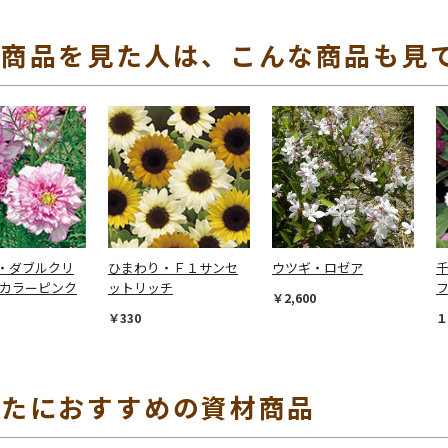
の商品を見た人は、こんな商品も見
・ダブルクリ
ひまわり・Ｆ１サンセ
ウツギ・ロゼア
千
イカラーピンク
ットリッチ
￥2,600
￥330
１
なたにおすすめの資材商品