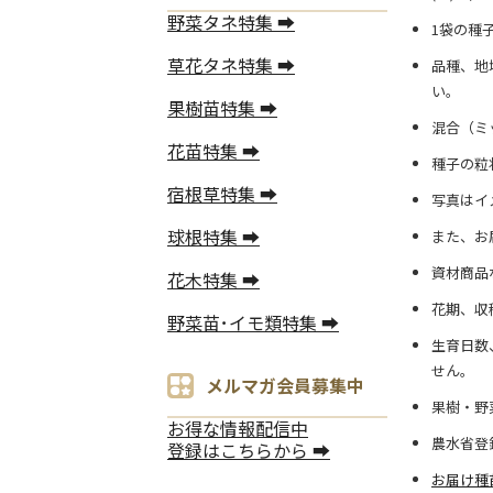
野菜タネ特集 ➡
1袋の種
草花タネ特集 ➡
品種、地
い。
果樹苗特集 ➡
混合（ミ
花苗特集 ➡
種子の粒
宿根草特集 ➡
写真はイ
球根特集 ➡
また、お
資材商品
花木特集 ➡
花期、収
野菜苗･イモ類特集 ➡
生育日数
せん。
メルマガ会員募集中
果樹・野
お得な情報配信中
農水省登
登録はこちらから ➡
お届け種