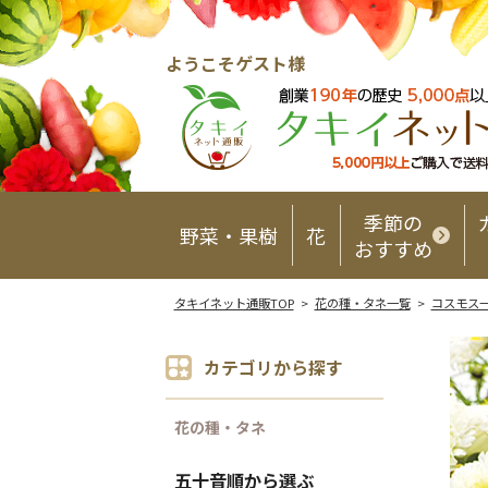
ようこそゲスト様
季節の
野菜・果樹
花
おすすめ
タキイネット通販TOP
>
花の種・タネ一覧
>
コスモス
カテゴリから探す
花の種・タネ
五十音順から選ぶ