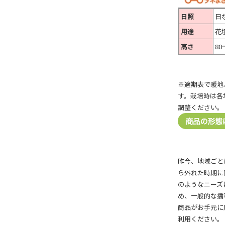
日照
日
用途
花
高さ
80
※適期表で暖地
す。栽培時は各
調整ください。
昨今、地域ごと
ら外れた時期に
のようなニーズ
め、一般的な播
商品がお手元に
利用ください。