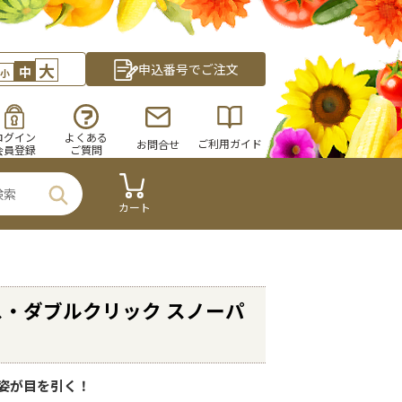
大
申込番号でご注文
中
小
ログイン
よくある
ご利用ガイド
お問合せ
会員登録
ご質問
カート
・ダブルクリック スノーパ
姿が目を引く！