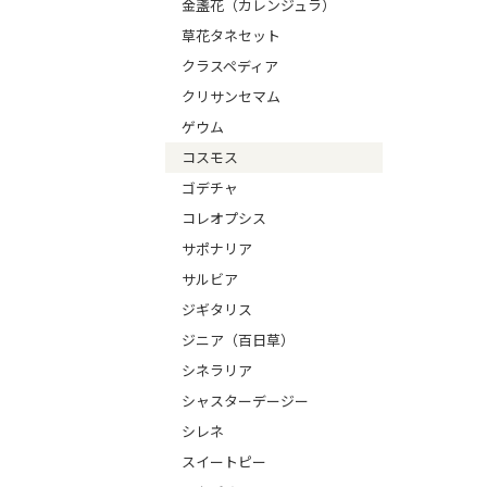
金盞花（カレンジュラ）
草花タネセット
クラスペディア
クリサンセマム
ゲウム
コスモス
ゴデチャ
コレオプシス
サポナリア
サルビア
ジギタリス
ジニア（百日草）
シネラリア
シャスターデージー
シレネ
スイートピー