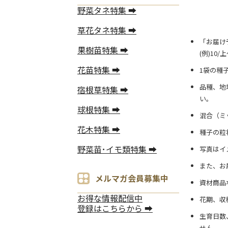
野菜タネ特集 ➡
草花タネ特集 ➡
「お届け
果樹苗特集 ➡
(例)10
花苗特集 ➡
1袋の種
品種、地
宿根草特集 ➡
い。
球根特集 ➡
混合（ミ
花木特集 ➡
種子の粒
野菜苗･イモ類特集 ➡
写真はイ
また、お
メルマガ会員募集中
資材商品
お得な情報配信中
花期、収
登録はこちらから ➡
生育日数
せん。