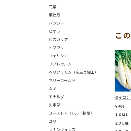
花菜
葉牡丹
パンジー
ビオラ
こ
ビスカリア
ヒマワリ
フェリシア
ブプレウルム
ヘリクリサム（帝王貝細工）
マリーゴールド
ムギ
モナルダ
ダイコン
矢車草
￥468
ユーストマ（トルコ桔梗）
１６ＭＬ 
ユリ
２ＤＬ袋 
ラナンキュラス