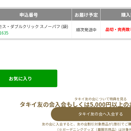
申込番号
お届け予定
購入
モス・ダブルクリック スノーパフ (袋)
品切・完売致
順次発送中
1635
お気に入り
タキイ友の会について特典を見る
タキイ友の会入会もしくは5,000円以上
タキイ友の会へ入会する
友の会に入会すると、友の会割引対象商品が1割引でご
（※ガーデニンググッズ（農園芸用品）は対象