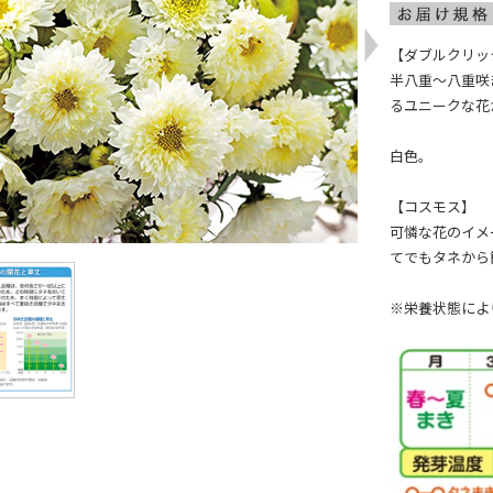
【ダブルクリッ
半八重～八重咲
るユニークな花
白色。
【コスモス】
可憐な花のイメ
てでもタネから
※栄養状態によ