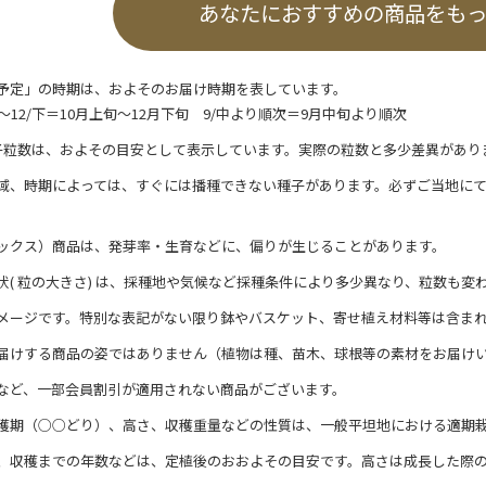
あなたにおすすめの商品をも
予定」の時期は、およそのお届け時期を表しています。
/上～12/下＝10月上旬～12月下旬 9/中より順次＝9月中旬より順次
子粒数は、およその目安として表示しています。実際の粒数と多少差異があり
域、時期によっては、すぐには播種できない種子があります。必ずご当地に
ックス）商品は、発芽率・生育などに、偏りが生じることがあります。
状( 粒の大きさ) は、採種地や気候など採種条件により多少異なり、粒数も変
メージです。特別な表記がない限り鉢やバスケット、寄せ植え材料等は含ま
届けする商品の姿ではありません（植物は種、苗木、球根等の素材をお届け
など、一部会員割引が適用されない商品がございます。
穫期（○○どり）、高さ、収穫重量などの性質は、一般平坦地における適期
、収穫までの年数などは、定植後のおおよその目安です。高さは成長した際