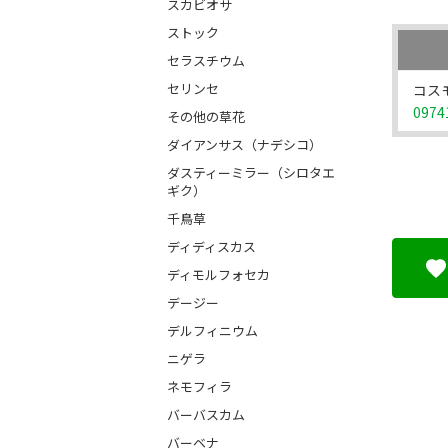
スカビオサ
ストック
セラスチウム
セリンセ
コス
0974
その他の草花
ダイアンサス（ナデシコ）
ダスティーミラー（シロタエ
ギク）
千鳥草
ディディスカス
ディモルフォセカ
デージー
デルフィニウム
ニゲラ
ネモフィラ
バーバスカム
バーベナ