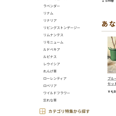
１５ｍ巻 
ラベンダー
リナム
リナリア
あ
リビングストンデージー
リムナンテス
リモニューム
ルドベキア
ルピナス
レウイシア
れんげ草
ローレンティア
ブル
セッ
ロベリア
￥4,8
ワイルドフラワー
忘れな草
カテゴリ特集から探す