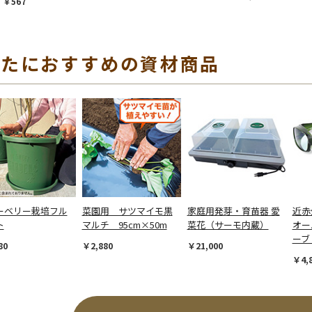
￥567
なたにおすすめの資材商品
ーベリー栽培フル
菜園用 サツマイモ黒
家庭用発芽・育苗器 愛
近赤
ト
マルチ 95cm×50m
菜花（サーモ内蔵）
オー
ーブ
80
￥2,880
￥21,000
￥4,