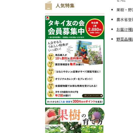
人気特集
果樹・野
農水省登
お届け種
野菜品種