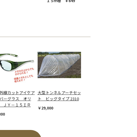
１５ｍ巻 ￥649
外線カットアイケア
大型トンネルアーチセッ
バーグラス オリ
ト ビッグタイプ 2310
 ＪＹ－１５ＩＲ
￥29,000
800