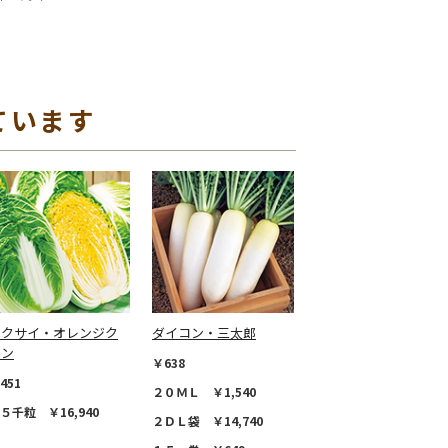
ています
ハクサイ・オレンジク
ダイコン・三太郎
イン
￥638
451
２０ＭＬ ￥1,540
５千粒 ￥16,940
２ＤＬ袋 ￥14,740