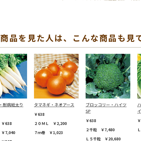
の商品を見た人は、こんな商品も見
・耐病総太り
タマネギ・ネオアース
ブロッコリー・ハイツ
SP
￥638
￥638
￥
￥638
２０ＭＬ ￥2,200
２千粒 ￥7,480
Ｌ
￥7,040
７ｍ巻 ￥1,023
Ｌ５千粒 ￥20,680