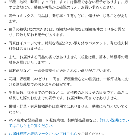
品種、地域、時期によっては、すぐには播種できない種子があります。必
ずご当地にて、播種が可能かご確認のうえ、お買い求めください。
混合（ミックス）商品は、発芽率・生育などに、偏りが生じることがあり
ます。
種子の粒状( 粒の大きさ) は、採種地や気候など採種条件により多少異な
り、粒数も変わる場合があります。
写真はイメージです。特別な表記がない限り鉢やバスケット、寄せ植え材
料等は含まれません。
また、お届けする商品の姿ではありません（植物は種、苗木、球根等の素
材をお届けいたします）。
資材商品など、一部会員割引が適用されない商品がございます。
花期、収穫期（○○どり）、高さ、収穫重量などの性質は、一般平坦地にお
ける適期栽培でのおおよその目安です。
生育日数、収穫までの年数などは、定植後のおおよその目安です。高さは
成長した際のおおよその表示です。お届け時の高さではありません。
果樹・野菜・有用植物以外は食用ではありません、動物にも与えないでく
ださい。
PVP 農水省登録品種、R 登録商標、契約販売品種など、
詳しい説明につい
てはこちらをご覧ください。
お届け種苗と表記マークについてはこちら
をご覧ください。