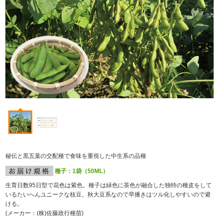
秘伝と黒五葉の交配種で食味を重視した中生系の品種
種子：1袋（50ML）
生育日数95日型で花色は紫色。種子は緑色に茶色が融合した独特の種皮をして
いるたいへんユニークな枝豆。秋大豆系なので早播きはツル化しやすいので避
ける。
(メーカー：(株)佐藤政行種苗)