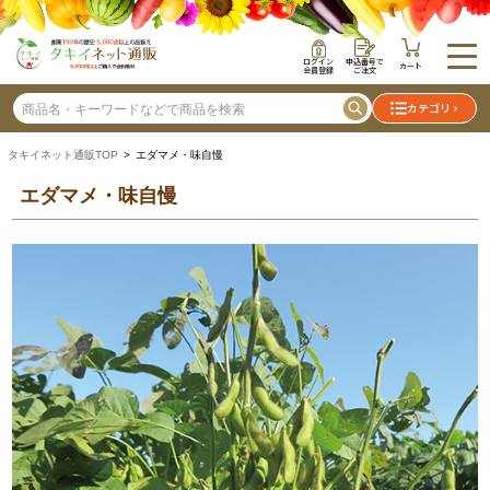
ログイン
申込番号で
カート
会員登録
ご注文
カテゴリ
タキイネット通販TOP
> エダマメ・味自慢
エダマメ・味自慢