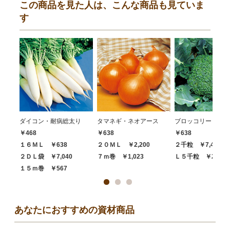
この商品を見た人は、こんな商品も見ていま
す
ダイコン・耐病総太り
タマネギ・ネオアース
ブロッコリー・ハイ
￥468
￥638
￥638
１６ＭＬ ￥638
２０ＭＬ ￥2,200
２千粒 ￥7,480
２ＤＬ袋 ￥7,040
７ｍ巻 ￥1,023
Ｌ５千粒 ￥20,68
１５ｍ巻 ￥567
あなたにおすすめの資材商品