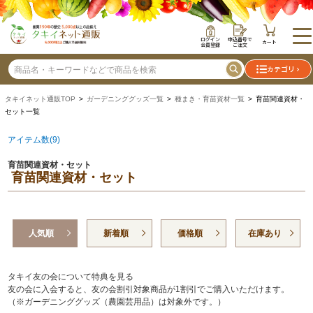
ログイン
申込番号で
カート
会員登録
ご注文
カテゴリ
タキイネット通販TOP
>
ガーデニンググッズ一覧
>
種まき・育苗資材一覧
> 育苗関連資材・
セット一覧
アイテム数(9)
育苗関連資材・セット
育苗関連資材・セット
人気順
新着順
価格順
在庫あり
タキイ友の会について特典を見る
友の会に入会すると、友の会割引対象商品が1割引でご購入いただけます。
（※ガーデニンググッズ（農園芸用品）は対象外です。）