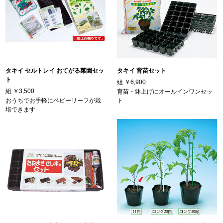
タキイ セルトレイ おてがる菜園セッ
タキイ 育苗セット
ト
組
￥6,900
組
￥3,500
育苗・鉢上げにオールインワンセッ
おうちでお手軽にベビーリーフが栽
ト
培できます