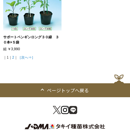
サポートペンギンロング３０緑 ３
０本×５袋
組
￥3,990
｜1｜
2
｜
［次へ⇒］
ページトップへ戻る