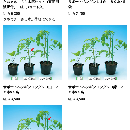
たねまき・さし木床セット（育苗用
サポートペンギン１１白 ３０本×５
液肥付） 1組（3セット入）
袋
組
￥6,300
組
￥2,700
タネまき、さし木が手軽にできる！
サポートペンギンロング２０白 ３
サポートペンギンロング２０緑 ３
０本×５袋
０本×５袋
組
￥3,500
組
￥3,500