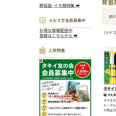
育苗
野菜苗･イモ類特集 ➡
並び
メルマガ会員募集中
お得な情報配信中
（カテゴ
登録はこちらから ➡
人気特集
タキイ
組
￥5,8
タネまき
ト！セル
の用土付