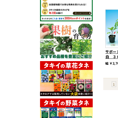
サポー
白 ３
組
￥2,7
1