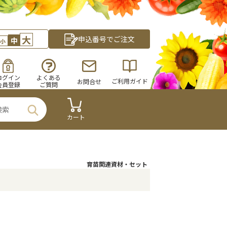
大
申込番号でご注文
中
小
ログイン
よくある
ご利用ガイド
お問合せ
会員登録
ご質問
カート
育苗関連資材・セット