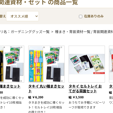
関連資材・セット の商品一覧
替え
在庫ありのみ
リ名：ガーデニンググッズ一覧 > 種まき・育苗資材一覧 / 育苗関連資
 種まきセット
タキイ 丸い種まきセッ
タキイ セルトレイ お
タ
ト
てがる菜園セット
80
組
組
￥6,200
組
￥3,500
を成功に導くセッ
育
トレイ10枚相当
タネまきを成功に導くセッ
おうちでお手軽にベビーリ
ワ
き！
ト！セルトレイ10枚相当
ーフが栽培できます
の用土付き！