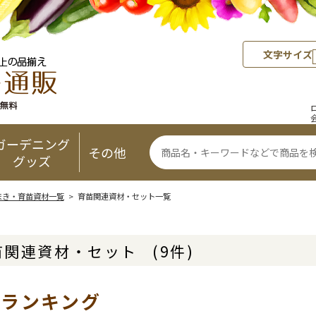
文字サイズ
ガーデニング
その他
グッズ
まき・育苗資材一覧
> 育苗関連資材・セット一覧
苗関連資材・セット
(9件)
気ランキング