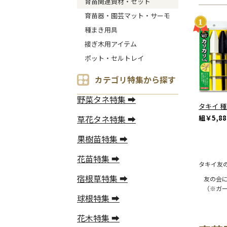
育苗関連資材・セット
育苗器・園芸マット・サーモ
種まき用具
接ぎ木用アイテム
ポット・セルトレイ
カテゴリ特集から探す
野菜タネ特集 ➡
タキイ 
組
￥5,88
草花タネ特集 ➡
果樹苗特集 ➡
花苗特集 ➡
タキイ友
宿根草特集 ➡
友の会
（※ガ
球根特集 ➡
花木特集 ➡