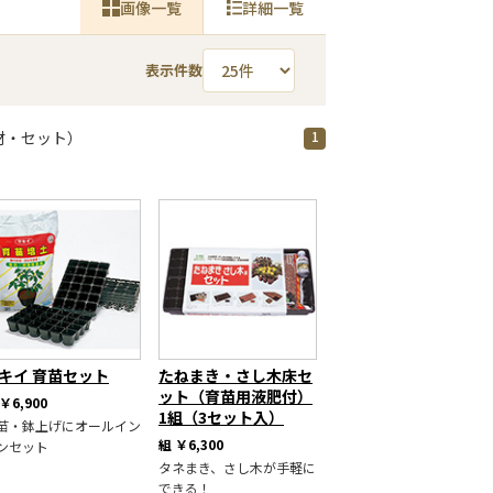
画像一覧
詳細一覧
表示件数
1
材・セット）
キイ 育苗セット
たねまき・さし木床セ
ット（育苗用液肥付）
￥6,900
1組（3セット入）
苗・鉢上げにオールイン
組
￥6,300
ンセット
タネまき、さし木が手軽に
できる！