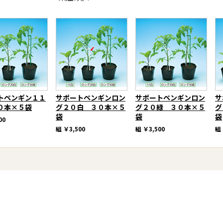
トペンギン１１
サポートペンギンロン
サポートペンギンロン
サ
０本×５袋
グ２０白 ３０本×５
グ２０緑 ３０本×５
グ
袋
袋
袋
00
組
￥3,500
組
￥3,500
組