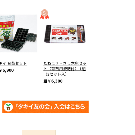
キイ 育苗セット
たねまき・さし木床セッ
ト（育苗用液肥付） 1組
￥6,900
（3セット入）
組
￥6,300