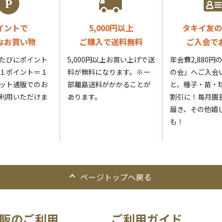
イントで
5,000円以上
タキイ友の
なお買い物
ご購入で送料無料
ご入会で
たびにポイント
5,000円以上お買い上げで送
年会費2,880
１ポイント＝１
料が無料になります。
※一
の会」へご入会
ット通販でのお
部離島送料がかかることが
と、種子・苗・球
利用いただけま
あります。
割引に！毎月園
届き、その他嬉
も！
ページトップへ戻る
販のご利用
ご利用ガイド