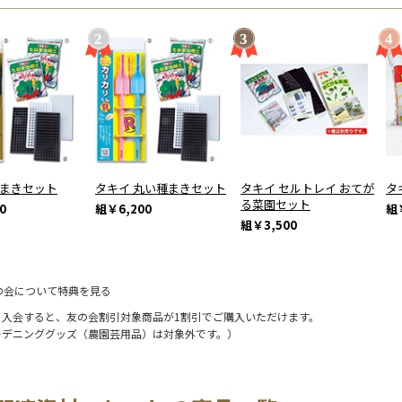
種まきセット
タキイ 丸い種まきセット
タキイ セルトレイ おてが
タ
る菜園セット
0
組
￥6,200
組
組
￥3,500
の会について特典を見る
に入会すると、友の会割引対象商品が1割引でご購入いただけます。
ーデニンググッズ（農園芸用品）は対象外です。）