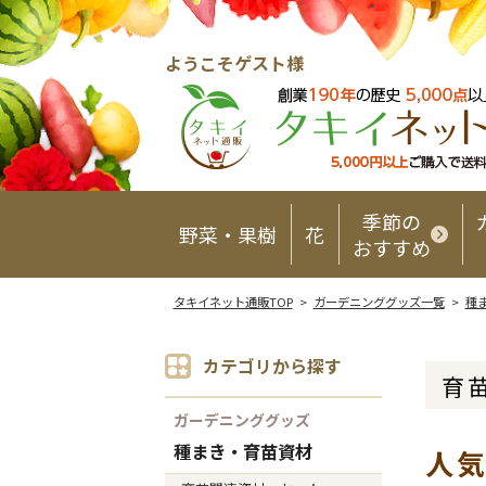
ようこそゲスト様
季節の
野菜・果樹
花
おすすめ
タキイネット通販TOP
>
ガーデニンググッズ一覧
>
種
カテゴリから探す
育
ガーデニンググッズ
種まき・育苗資材
人