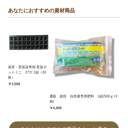
あなたにおすすめの資材商品
発芽・育苗器専用 育苗ポ
ットミニ 27穴 1組（30
枚）
￥3,500
通販 政田 自然薯専用肥料 1組(500ｇ×3
袋)
￥4,400