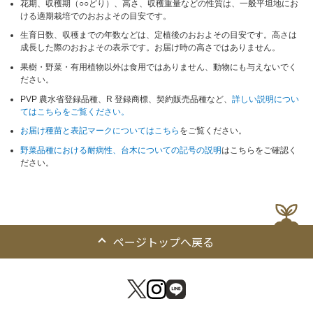
花期、収穫期（○○どり）、高さ、収穫重量などの性質は、一般平坦地にお
ける適期栽培でのおおよその目安です。
生育日数、収穫までの年数などは、定植後のおおよその目安です。高さは
成長した際のおおよその表示です。お届け時の高さではありません。
果樹・野菜・有用植物以外は食用ではありません、動物にも与えないでく
ださい。
PVP 農水省登録品種、R 登録商標、契約販売品種など、
詳しい説明につい
てはこちらをご覧ください。
お届け種苗と表記マークについてはこちら
をご覧ください。
野菜品種における耐病性、台木についての記号の説明
はこちらをご確認く
ださい。
ページトップへ戻る