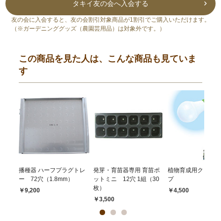
タキイ友の会へ入会する
友の会に入会すると、友の会割引対象商品が1割引でご購入いただけます。
（※ガーデニンググッズ（農園芸用品）は対象外です。）
この商品を見た人は、こんな商品も見ていま
す
播種器 ハーフプラグトレ
発芽・育苗器専用 育苗ポ
植物育成用クリップ
ー 72穴（1.8mm）
ットミニ 12穴 1組（30
プ
枚）
￥9,200
￥4,500
￥3,500