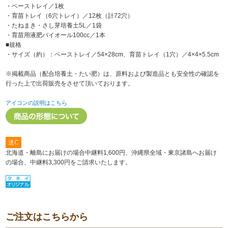
・ベーストレイ／1枚
・育苗トレイ（6穴トレイ）／12枚（計72穴）
・たねまき・さし芽培養土5L／1袋
・育苗用液肥バイオール100cc／1本
■規格
・サイズ（約）：ベーストレイ／54×28cm、育苗トレイ（1穴）／4×4×5.5cm
※掲載商品（配合培養土・たい肥）は、原料および製造品とも安全性の確認を
行った上で出荷販売をさせて頂いております。
アイコンの説明はこちら
送C
北海道・離島にお届けの場合中継料1,600円、沖縄県全域・東京諸島へお届け
の場合、中継料3,300円をご請求いたします。
ご注文はこちらから