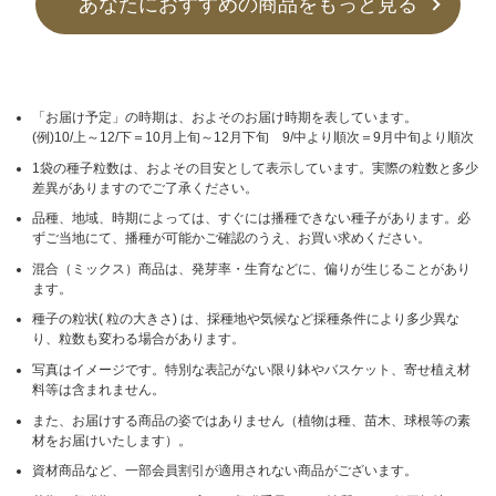
あなたにおすすめの商品をもっと見る
「お届け予定」の時期は、およそのお届け時期を表しています。
(例)10/上～12/下＝10月上旬～12月下旬 9/中より順次＝9月中旬より順次
1袋の種子粒数は、およその目安として表示しています。実際の粒数と多少
差異がありますのでご了承ください。
品種、地域、時期によっては、すぐには播種できない種子があります。必
ずご当地にて、播種が可能かご確認のうえ、お買い求めください。
混合（ミックス）商品は、発芽率・生育などに、偏りが生じることがあり
ます。
種子の粒状( 粒の大きさ) は、採種地や気候など採種条件により多少異な
り、粒数も変わる場合があります。
写真はイメージです。特別な表記がない限り鉢やバスケット、寄せ植え材
料等は含まれません。
また、お届けする商品の姿ではありません（植物は種、苗木、球根等の素
材をお届けいたします）。
資材商品など、一部会員割引が適用されない商品がございます。