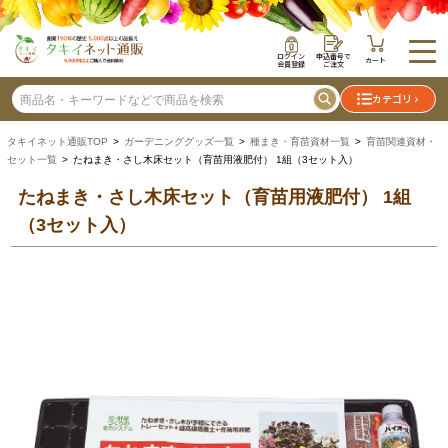
ログイン
申込番号で
カート
会員登録
ご注文
カテゴリ
タキイネット通販TOP
>
ガーデニンググッズ一覧
>
種まき・育苗資材一覧
>
育苗関連資材・
セット一覧
> たねまき・さし木床セット（育苗用液肥付） 1組（3セット入）
たねまき・さし木床セット（育苗用液肥付） 1組
（3セット入）