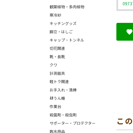
0973
観葉植物・多肉植物
寒冷紗
キッチングッズ
脚立・はしご
キャップ・トンネル
切花関連
靴・長靴
クワ
計測器具
軽トラ関連
お手入れ・清掃
耕うん機
作業台
殺菌剤・殺虫剤
こ
サポーター・プロテクター
散水用品