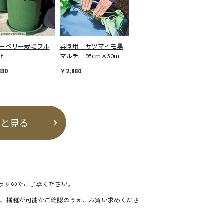
ーベリー栽培フル
菜園用 サツマイモ黒
ト
マルチ 95cm×50m
880
￥2,880
っと見る
ますのでご了承ください。
て、播種が可能かご確認のうえ、お買い求めくださ