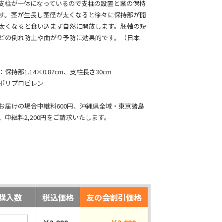
支柱が一体になっているので支柱の設置と茎の保持
す。茎が生長し茎径が太くなると徐々に保持部が開
太くなると食い込まず自然に開放します。胚軸の短
どの倒れ防止や曲がり予防に効果的です。（日本
持部1.14×0.87cm、支柱長さ30cm
ポリプロピレン
お届けの場合中継料600円、沖縄県全域・東京諸島
中継料2,200円をご請求いたします。
購入数
税込価格
友の会割引価格