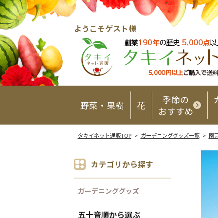
ようこそゲスト様
季節の
野菜・果樹
花
おすすめ
タキイネット通販TOP
>
ガーデニンググッズ一覧
>
園
カテゴリから探す
ガーデニンググッズ
五十音順から選ぶ