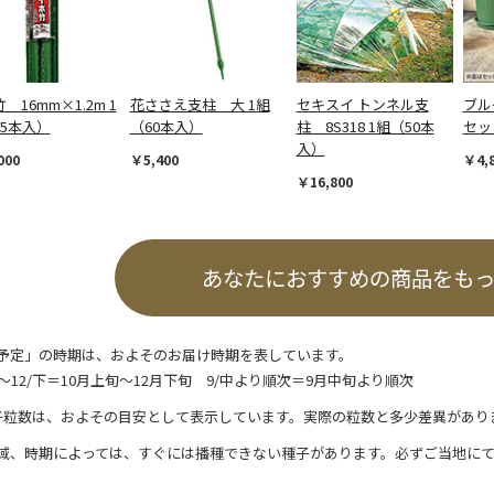
 16mm×1.2m 1
花ささえ支柱 大 1組
セキスイ トンネル支
ブル
25本入）
（60本入）
柱 8S318 1組（50本
セッ
入）
000
￥5,400
￥4,
￥16,800
あなたにおすすめの商品をも
予定」の時期は、およそのお届け時期を表しています。
/上～12/下＝10月上旬～12月下旬 9/中より順次＝9月中旬より順次
子粒数は、およその目安として表示しています。実際の粒数と多少差異があり
域、時期によっては、すぐには播種できない種子があります。必ずご当地に