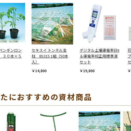
ペンギンロン
セキスイ トンネル支
デジタル土壌導電率計II
 ３０本×５
柱 8S315 1組（50本
＆導電率校正用標準液
プ
入）
セット
￥14,800
￥19,800
￥
なたにおすすめの資材商品