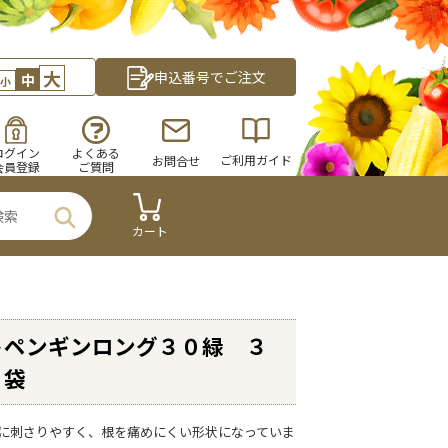
大
申込番号でご注文
中
小
ログイン
よくある
ご利用ガイド
お問合せ
会員登録
ご質問
カート
トペンギンロング３０緑 ３
５袋
に刺さりやすく、根を痛めにくい形状になっていま