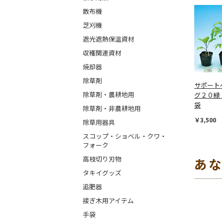
散布機
芝刈機
遮光遮熱保温資材
収穫関連資材
焼却器
除草剤
サポート
除草剤・農耕地用
グ２０緑
袋
除草剤・非農耕地用
￥3,500
除草用器具
スコップ・ショベル・クワ・
フォーク
高枝切り刃物
あ
タキイグッズ
追肥器
接ぎ木用アイテム
手袋