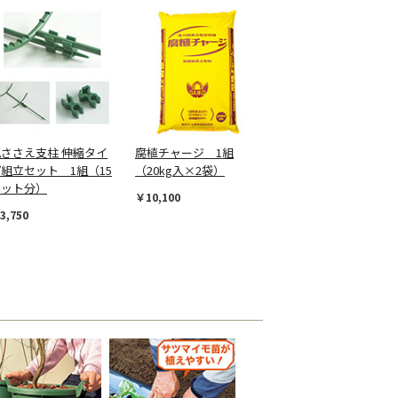
花ささえ支柱 伸縮タイ
腐植チャージ 1組
組立セット 1組（15
（20kg入×2袋）
セット分）
￥10,100
3,750