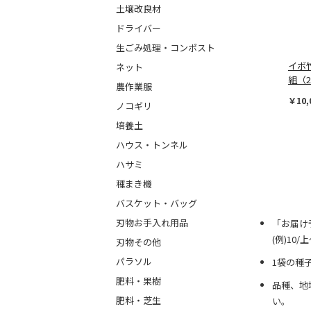
土壌改良材
ドライバー
生ごみ処理・コンポスト
イボ竹
ネット
組（
農作業服
￥10,
ノコギリ
培養土
ハウス・トンネル
ハサミ
種まき機
バスケット・バッグ
刃物お手入れ用品
「お届け
(例)10
刃物その他
パラソル
1袋の種
肥料・果樹
品種、地
肥料・芝生
い。