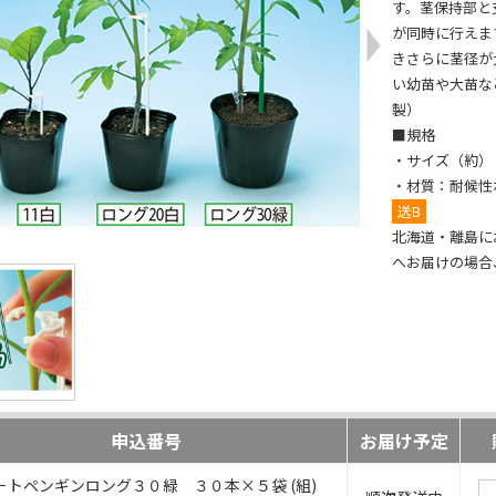
す。茎保持部と
が同時に行えま
きさらに茎径が
い幼苗や大苗な
製）
■規格
・サイズ（約）：保
・材質：耐候性
送B
北海道・離島に
へお届けの場合、
申込番号
お届け予定
ートペンギンロング３０緑 ３０本×５袋 (組)