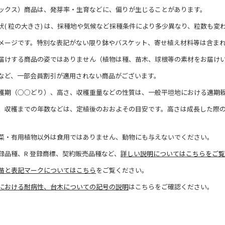
ックス）商品は、発芽率・生育などに、偏りが生じることがあります。
状( 粒の大きさ) は、採種地や気候など採種条件により多少異なり、粒数も変
メージです。特別な表記がない限り鉢やバスケット、寄せ植え材料等は含ま
届けする商品の姿ではありません（植物は種、苗木、球根等の素材をお届け
など、一部会員割引が適用されない商品がございます。
穫期（○○どり）、高さ、収穫重量などの性質は、一般平坦地における適期
、収穫までの年数などは、定植後のおおよその目安です。高さは成長した際
菜・有用植物以外は食用ではありません、動物にも与えないでください。
録品種、R 登録商標、契約販売品種など、
詳しい説明についてはこちらをご覧
苗と表記マークについてはこちら
をご覧ください。
における耐病性、台木についての記号の説明
はこちらをご確認ください。