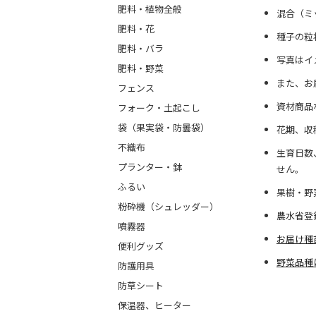
肥料・植物全般
混合（ミ
肥料・花
種子の粒
肥料・バラ
写真はイ
肥料・野菜
また、お
フェンス
資材商品
フォーク・土起こし
袋（果実袋・防曇袋）
花期、収
不織布
生育日数
プランター・鉢
せん。
ふるい
果樹・野
粉砕機（シュレッダー）
農水省登
噴霧器
お届け種
便利グッズ
野菜品種
防護用具
防草シート
保温器、ヒーター