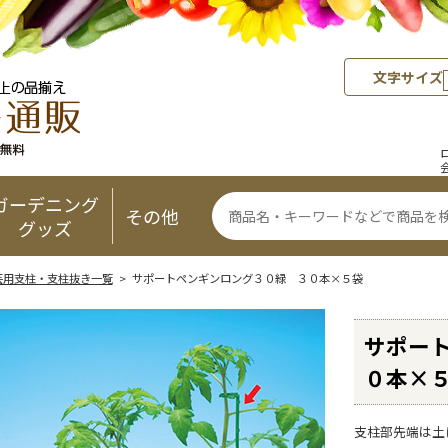
文字サイズ
ガーデニング
その他
グッズ
芸用支柱・支柱抜き一覧
> サポートペンギンロング３０緑 ３０本×５袋
サポー
０本×
支柱部先端は土