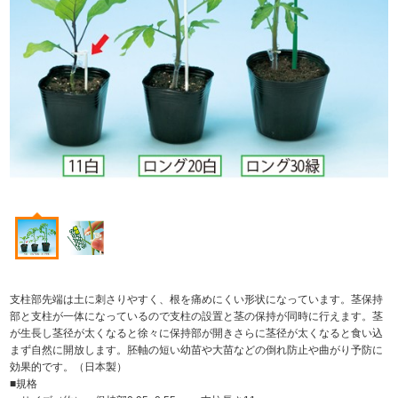
支柱部先端は土に刺さりやすく、根を痛めにくい形状になっています。茎保持
部と支柱が一体になっているので支柱の設置と茎の保持が同時に行えます。茎
が生長し茎径が太くなると徐々に保持部が開きさらに茎径が太くなると食い込
まず自然に開放します。胚軸の短い幼苗や大苗などの倒れ防止や曲がり予防に
効果的です。（日本製）
■規格