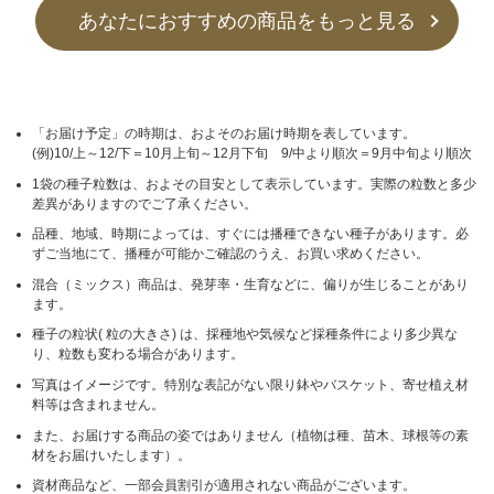
あなたにおすすめの商品をもっと見る
「お届け予定」の時期は、およそのお届け時期を表しています。
(例)10/上～12/下＝10月上旬～12月下旬 9/中より順次＝9月中旬より順次
1袋の種子粒数は、およその目安として表示しています。実際の粒数と多少
差異がありますのでご了承ください。
品種、地域、時期によっては、すぐには播種できない種子があります。必
ずご当地にて、播種が可能かご確認のうえ、お買い求めください。
混合（ミックス）商品は、発芽率・生育などに、偏りが生じることがあり
ます。
種子の粒状( 粒の大きさ) は、採種地や気候など採種条件により多少異な
り、粒数も変わる場合があります。
写真はイメージです。特別な表記がない限り鉢やバスケット、寄せ植え材
料等は含まれません。
また、お届けする商品の姿ではありません（植物は種、苗木、球根等の素
材をお届けいたします）。
資材商品など、一部会員割引が適用されない商品がございます。