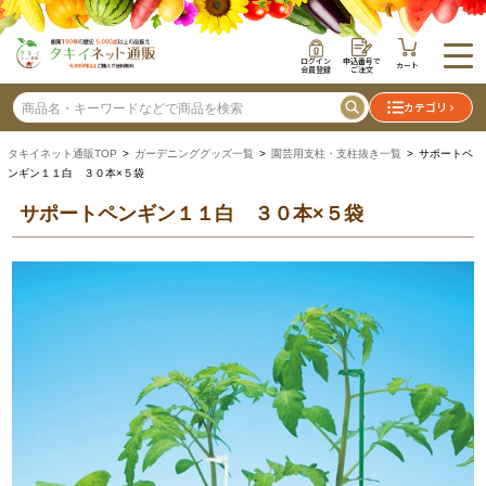
ログイン
申込番号で
カート
会員登録
ご注文
カテゴリ
タキイネット通販TOP
>
ガーデニンググッズ一覧
>
園芸用支柱・支柱抜き一覧
> サポートペ
ンギン１１白 ３０本×５袋
サポートペンギン１１白 ３０本×５袋