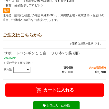
・サイズ（約）：保持部0.95×0.55cm、支柱長さ11cm
・材質：耐候性ポリプロピレン
送B
北海道・離島にお届けの場合中継料600円、沖縄県全域・東京諸島へお届けの
場合、中継料2,200円をご請求いたします。
ご注文はこちらから
（価格は税込価格です。）
サポートペンギン１１白 ３０本×５袋 (組)
09737279
お届け予定：順次発送中
税込価格
友の会割引価格
購入数
￥2,700
￥2,700
カートに入れる
お気に入りに登録