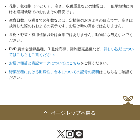
花期、収穫期（○○どり）、高さ、収穫重量などの性質は、一般平坦地にお
ける適期栽培でのおおよその目安です。
生育日数、収穫までの年数などは、定植後のおおよその目安です。高さは
成長した際のおおよその表示です。お届け時の高さではありません。
果樹・野菜・有用植物以外は食用ではありません、動物にも与えないでく
ださい。
PVP 農水省登録品種、R 登録商標、契約販売品種など、
詳しい説明につい
てはこちらをご覧ください。
お届け種苗と表記マークについてはこちら
をご覧ください。
野菜品種における耐病性、台木についての記号の説明
はこちらをご確認く
ださい。
ページトップへ戻る