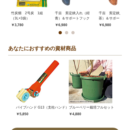
竹炭畑 2号炭 1組
千吉 剪定鋏入れ（紺
千吉 剪定鋏入れ（
（3L×3袋）
青）＆サポートフック
茶）＆サポートフッ
￥3,780
￥6,980
￥6,980
あなたにおすすめの資材商品
パイプハンド G13（支柱ハンド）
ブルーベリー栽培フルセット
￥5,850
￥4,880