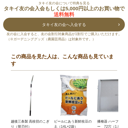
タキイ友の会について特典を見る
タキイ友の会入会もしくは5,000円以上のお買い物で
送料無料
タキイ友の会へ入会する
友の会に入会すると、友の会割引対象商品が1割引でご購入いただけます。
（※ガーデニンググッズ（農園芸用品）は対象外です。）
この商品を見た人は、こんな商品も見ていま
す
越後三条製 高枝切のこぎ
ビールにあう新鮮枝豆の
播種器 ハーフプラ
り（替刃付）
土（14L×2袋）
ー 72穴（1.8mm