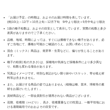
「お届け予定」の時期は、およそのお届け時期を表しています。
(例)10/上～12/下＝10月上旬～12月下旬 9/中より順次＝9月中旬より順次
1袋の種子粒数は、およその目安として表示しています。実際の粒数と多少
差異がありますのでご了承ください。
品種、地域、時期によっては、すぐには播種できない種子があります。必
ずご当地にて、播種が可能かご確認のうえ、お買い求めください。
混合（ミックス）商品は、発芽率・生育などに、偏りが生じることがあり
ます。
種子の粒状( 粒の大きさ) は、採種地や気候など採種条件により多少異な
り、粒数も変わる場合があります。
写真はイメージです。特別な表記がない限り鉢やバスケット、寄せ植え材
料等は含まれません。
また、お届けする商品の姿ではありません（植物は種、苗木、球根等の素
材をお届けいたします）。
資材商品など、一部会員割引が適用されない商品がございます。
花期、収穫期（○○どり）、高さ、収穫重量などの性質は、一般平坦地にお
ける適期栽培でのおおよその目安です。