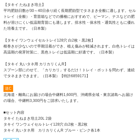
【タキイ たねまき培土】
平均肥効日数が30～40日余り続く長期肥効型でタネまき全般に適します。セル
トレイ（全般）・育苗箱などでの播種におすすめで、ピーマン、ナスなどの肥
料が溶けにくい低温期育苗にも適します。排水性・保水性・通気性ともに優れ
た培養土です。（日本製）
【タキイ ワンウェイセルトレイ128穴 白2枚・黒2枚】
根巻きが少ないので早期活着ができ、植え傷みが軽減されます。白色トレイは
高温期の発芽対策に、黒色トレイは低温期に好適です。（日本製）
【タキイ 丸いタネ用 カリカリくんR】
スプーン部にのせて、「カリカリ」するだけ！トレイ・ポットを問わず、連続
でタネまきできます。（日本製）【特許6859171】
送C
北海道・離島にお届けの場合中継料1,600円、沖縄県全域・東京諸島へお届け
の場合、中継料3,300円をご請求いたします。
■セット内容
タキイ たねまき培土20L 2袋
タキイ ワンウェイセルトレイ128穴 白2枚・黒2枚
タキイ 丸いタネ用 カリカリくんR ブルー・ピンク各1本