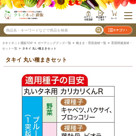
ログイン
申込番号で
カート
会員登録
ご注文
カテゴリ
タキイネット通販TOP
>
ガーデニンググッズ一覧
>
種まき・育苗資材一覧
>
育苗関連資材・
セット一覧
> タキイ 丸い種まきセット
タキイ 丸い種まきセット