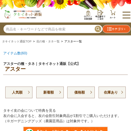
ログイン
申込番号で
カート
会員登録
ご注文
カテゴリ
タキイネット通販TOP
>
花の種・タネ一覧
> アスター一覧
アイテム数(60)
アスターの種・タネ｜タキイネット通販【公式】
アスター
人気順
新着順
価格順
在庫あり
タキイ友の会について特典を見る
友の会に入会すると、友の会割引対象商品が1割引でご購入いただけます。
（※ガーデニンググッズ（農園芸用品）は対象外です。）