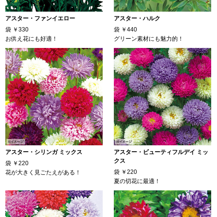
アスター・ファンイエロー
アスター・ハルク
袋
￥330
袋
￥440
お供え花にも好適！
グリーン素材にも魅力的！
アスター・シリンガ ミックス
アスター・ビューティフルデイ ミッ
クス
袋
￥220
袋
￥220
花が大きく見ごたえがある！
夏の切花に最適！