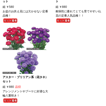
ット
ト
組
￥580
組
￥880
お盆のお供え花には欠かせない定番
耐病性に優れてとても育てやすい仏
品種！
花の定番人気品種！！
アスター・ブリリアン系（花タネ）
セット
組
￥880
品切
アレンジメントやブーケに好適な大
輪八重咲き！