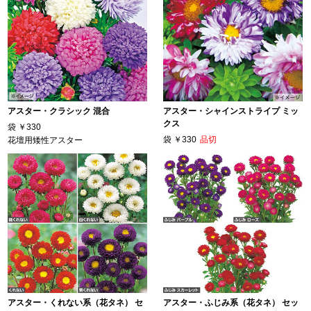
アスター・クラシック 混合
アスター・シャインストライプ ミッ
クス
袋
￥330
袋
￥330
品切
花壇用矮性アスター
アスター・くれない系（花タネ） セ
アスター・ふじみ系（花タネ） セッ