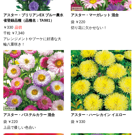
アスター・ブリリアンEX ブルー農水
アスター・マーガレット 混合
省登録品種（品種名：TA981）
袋
￥220
￥330
品切
切り花に欠かせない！
千粒
￥7,340
アレンジメントやブーケに好適な大
輪八重咲き！
アスター・パステルカラー 混合
アスター・ハーレカイン イエロー
袋
￥220
袋
￥330
上品で優しい色合い