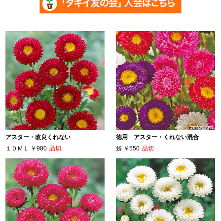
アスター・改良くれない
徳用 アスター・くれない混合
１０ＭＬ
￥980
品切
袋
￥550
品切