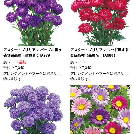
アスター・ブリリアン パープル農水
アスター・ブリリアン レッド農水省
省登録品種（品種名：TA979）
登録品種（品種名：TA980）
袋
￥330
品切
袋
￥330
千粒
￥7,340
千粒
￥7,340
アレンジメントやブーケに好適な大
アレンジメントやブーケに好適な大
輪八重咲き！
輪八重咲き！