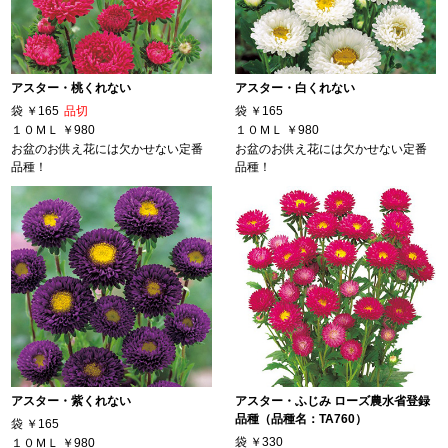
アスター・桃くれない
アスター・白くれない
袋
￥165
品切
袋
￥165
１０ＭＬ
￥980
１０ＭＬ
￥980
お盆のお供え花には欠かせない定番
お盆のお供え花には欠かせない定番
品種！
品種！
アスター・紫くれない
アスター・ふじみ ローズ農水省登録
品種（品種名：TA760）
袋
￥165
袋
￥330
１０ＭＬ
￥980